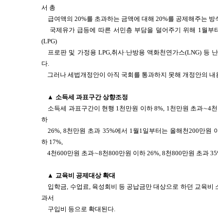
서 총
급여액의 20%를 초과하는 금액에 대해 20%를 공제해주는 방
국제유가 급등에 따른 서민층 부담을 덜어주기 위해 1월부터
(LPG)
프로판 및 가정용 LPG,취사·난방용 액화천연가스(LNG) 등
다.
그러나 세법개정안이 아직 국회를 통과하지 못해 개정안의 내용
▲
소득세 과표구간 상향조정
소득세 과표구간이 현행 1천만원 이하 8%, 1천만원 초과∼4천
하
26%, 8천만원 초과 35%에서 1월1일부터는 올해천200만원 이
하 17%,
4천600만원 초과∼8천800만원 이하 26%, 8천800만원 초과 
▲
교육비 공제대상 확대
입학금, 수업료, 육성회비 등 공납금만 대상으로 하던 교육비 
과서
구입비 등으로 확대된다.