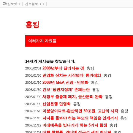
진보넷
진보블로그
홍킹
여러가지 자료들
14
개의 게시물을 찾았습니다.
2008년부터 달라지는 것
홍킹
2008/02/01
민영화 잔치는 시작됐다_한겨레21
홍킹
2008/01/30
2008년 M&A 전망 - 민영화
홍킹
2008/01/30
건보 ‘당연지정제’ 존폐논란
홍킹
2008/01/30
새정부 출총제 폐지, 금산분리 완화
홍킹
2008/01/09
산업은행 민영화
홍킹
2008/01/09
미분양아파트-환산하면 30조원, 고난의 시작
홍킹
2007/11/20
자녀를 돌봐야 하는 부모의 책임은 언제까지
홍킹
2007/11/13
미래예측을 빗나가게 하는 5가지 함정
홍킹
2007/11/12
대학 취학률, 인터넷 접근성 세계 최상위
홍킹
2007/11/01