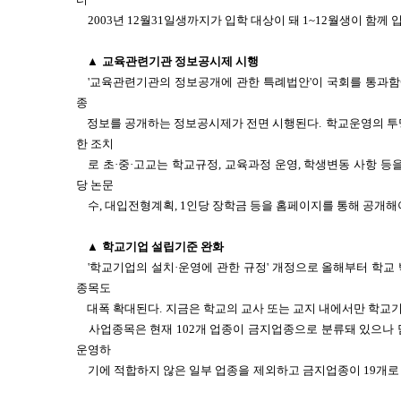
2003년 12월31일생까지가 입학 대상이 돼 1~12월생이 함께 
▲
교육관련기관 정보공시제 시행
'교육관련기관의 정보공개에 관한 특례법안'이 국회를 통과함
종
정보를 공개하는 정보공시제가 전면 시행된다.
학교운영의 투
한 조치
로 초·중·고교는 학교규정, 교육과정 운영, 학생변동 사항 등을
당 논문
수, 대입전형계획, 1인당 장학금 등을 홈페이지를 통해 공개해
▲
학교기업 설립기준 완화
'학교기업의 설치·운영에 관한 규정' 개정으로 올해부터 학교
종목도
대폭 확대된다.
지금은 학교의 교사 또는 교지 내에서만 학교기
사업종목은 현재 102개 업종이 금지업종으로 분류돼 있으나 
운영하
기에 적합하지 않은 일부 업종을
제외하고 금지업종이 19개로 