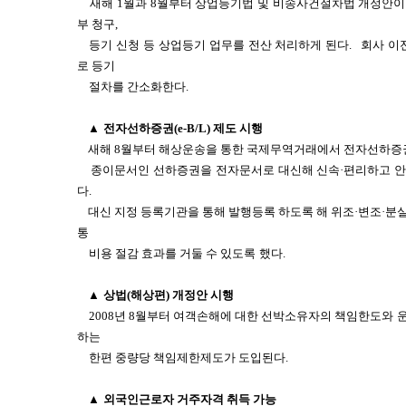
새해 1월과 8월부터 상업등기법 및 비송사건절차법 개정안이 
부 청구,
등기 신청 등 상업등기 업무를 전산 처리하게 된다.
회사 이
로 등기
절차를 간소화한다.
▲
전자선하증권(e-B/L) 제도 시행
새해 8월부터 해상운송을 통한 국제무역거래에서 전자선하증
종이문서인 선하증권을 전자문서로 대신해 신속·편리하고 
다.
대신 지정 등록기관을 통해 발행등록 하도록 해 위조·변조·분실
통
비용 절감 효과를 거둘 수 있도록
했다.
▲
상법(해상편) 개정안 시행
2008년 8월부터 여객손해에 대한 선박소유자의 책임한도와
하는
한편 중량당 책임제한제도가 도입된다.
▲
외국인근로자 거주자격 취득 가능