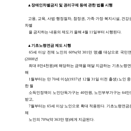
▲장애인차별금지 및 권리구제 등에 관한 법률 시행
고용, 교육, 사법·행정절차, 참정권, 가족·가정·복지시설, 건
차별
을 금지하는 내용의 제도가 올해 4월 11일부터 시행된다.
▲기초노령연금 제도 시행
65세 이상 전체 노인의 60%(약 301만 명)를 대상으로 국
(2008년
최대 8만4천원)에 해당하는 금액을 매달 지급하는 기초노령연
해
1월부터는 만 70세 이상(1937년 12월 31일 이전 출생) 
한 월
소득인정액이 노인단독가구는 40만원, 노인부부가구는 64만
받고,
7월부터는 65세 이상 노인으로 확대 적용된다. 기초노령연금은
체
노인의 70%(약 363만 명)에게 지급된다.