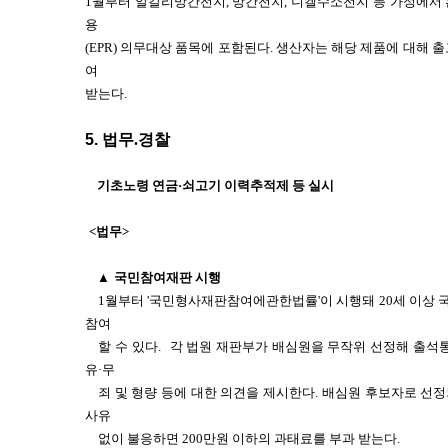
1월부터 알칼리망간전지, 망간전지, 니켈수소전지 등 가정에서
용
(EPR) 의무대상 품목에 포함된다. 생산자는 해당 제품에 대해 
여
받는다.
5.
법무.경찰
기초노령 연금·쇠고기 이력추적제 등 실시
<법무>
▲
국민참여재판 시행
1월부터 '국민형사재판참여에관한법률'이 시행돼 20세 이상
참여
할 수 있다.
각 법원 재판부가 배심원을 무작위 선정해 출석
유·무
죄 및 형량 등에 대한 의견을 제시한다.
배심원 후보자로 선정
사유
없이 불응하면 200만원 이하의 과태료를 부과 받는다.