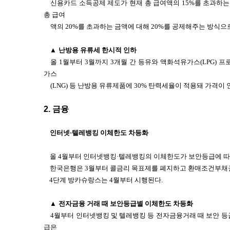
신용카드 소득공제 제도가 현재 총 급여액의 15%를 초과하는
총 급여
액의 20%를 초과하는 금액에 대해 20%를 공제해주는 방식으
▲
난방용 유류세 한시적 인하
올 1월부터 3월까지 3개월 간 등유와 액화석유가스(LPG) 프
가스
(LNG) 등 난방용 유류제품에 30% 탄력세율이 적용돼 가격이 
2.
금융
인터넷·텔레뱅킹 이체한도 차등화
올 4월부터 인터넷뱅킹·텔레뱅킹의 이체한도가 보안등급에 따
한국은행은 3월부터 콜금리 목표제를 폐지하고 환매조건부채권(
4단계 방카슈랑스는 4월부터 시행된다.
▲
전자금융 거래 때 보안등급별 이체한도 차등화
4월부터 인터넷뱅킹 및 텔레뱅킹 등 전자금융거래 때 보안 등
급은