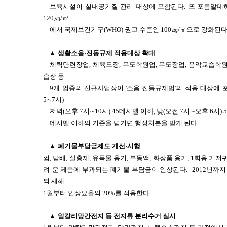
보육시설이 실내공기질 관리 대상에 포함된다.
또 포름알데
120㎍/㎥
에서 국제보건기구(WHO) 권고 수준인 100㎍/㎥으로 강화된다
▲
생활소음·진동규제 적용대상 확대
체력단련장업, 체육도장, 무도학원업, 무도장업, 음악교습학원
습장 등
9개 업종의 신규사업장이 '소음·진동규제법'의 적용 대상에 
5∼7시)
저녁(오후 7시∼10시) 45데시벨 이하, 낮(오전 7시∼오후 6시) 5
데시벨 이하의 기준을 넘기면 행정처분을 받게 된다.
▲
폐기물부담금제도 개선·시행
껌, 담배, 살충제, 유독물 용기, 부동액, 화장품 용기, 1회용 기
려
운 제품에 부과되는 폐기물 부담금이 인상된다.
2012년까
되 새해
1월부터 인상요율의 20%를 적용한다.
▲
알칼리망간전지 등 전지류 분리수거 실시