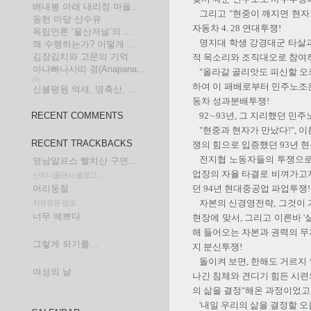
배내봉 아래 내리정 마을...
그리고 "현중이 깨지면 현자
동헌 마당 산수유
자동차 4. 28 연대투쟁!
독립언론 ‘울산저널’의 ...
명지대 학생 강경대군 타살
왜 수행하는가? 어떻게 ...
김장김치와 고문의 기억
적 목소리와 조직대오로 참여하
아나빠나사띠 경(Anapana...
"올라갈 골리앗도 피신할 오
(1)
하여 이 패배로부터 민주노조운
신불평원 억새, 영축산, ...
동차 성과분배투쟁!
RECENT COMMENTS
92∼93년, 그 지리했던 민
"현중과 현자가 만났다!", 
RECENT TRACKBACKS
쟁의 힘으로 입증했던 93년 
전지협 노동자들의 투쟁으로
영남알프스 빨치산 구연...
업장의 자율 타결로 비껴가고
산지니출판사 블로그 : ...
어리둥절
던 94년 현대중공업 파업투쟁!
자본의 신경영전략, 그것이 
자유로운 템포
너무 예쁘다
현장에 맞서, 그리고 이른바 
해 들어오는 자본과 권력의 무
그렇게 되기를...
지 분신투쟁!
돌이켜 보면, 한해도 거르지 
여성의 날
나긴 침체와 견디기 힘든 시련
의 삶을 결정"해온 과정이었고,
'내일 우리의 삶을 결정할 오