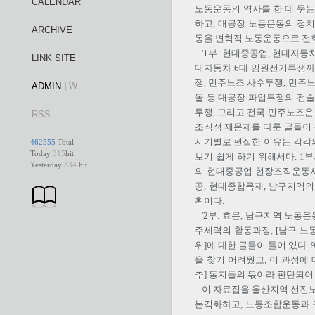
CALENDAR
노동운동의 역사를 한 데 묶는다
하고, 대공장 노동운동의 정
ARCHIVE
동을 변혁적 노동운동으로 전화
'1부. 현대중공업, 현대자동
LINK SITE
대자동차 6대 임원선거투쟁까
쟁, 민주노조 사수투쟁, 민
ADMIN
|
W
돌 등 대공장 파업투쟁의 전술
투쟁, 그리고 전국 민주노조
RSS
조직적 제문제를 다룬 글들이 
시기별로 편집한 이유는 각각
462555
Total
Today
315
hit
보기 쉽게 하기 위해서다. 1
Yesterday
334
hit
의 현대중공업 현장조직운동사
공, 현대종합목재, 남구지역의
획이다.
'2부. 효문, 남구지역 노
주세력의 활동과정, [남구 노동
위]에 대한 글들이 들어 있다.
을 찾기 어려웠고, 이 과정에
추] 동지들의 몫이라 판단되어
이 자료집을 울산지역 선진
본격화하고, 노동조합운동과 