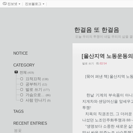
진보넷
진보블로그
한걸음 또 한걸음
오늘 우리의 투쟁이 내일 우리의 삶을 
NOTICE
[울산지역 노동운동의
05.
02/14
발로 쓰기
CATEGORY
전체
(419)
[묶어 펴낸 책] 울산지역 노
끄적끄적
(138)
공부하기
(12)
발로 쓰기
(177)
가슴으로...
한낱 기계의 부속품이 아니
(86)
사람 만나기
(9)
지게차와 샌딩머신을 앞세우고 
투쟁!
TAGS
치욕의 직권조인, 그 더러운
나섰던 노조민주화투쟁과 88∼
RECENT ENTRIES
"생명보다 소중한 새로운 삶
봄꽃
맞서 싸운 민주노조 사수투쟁과