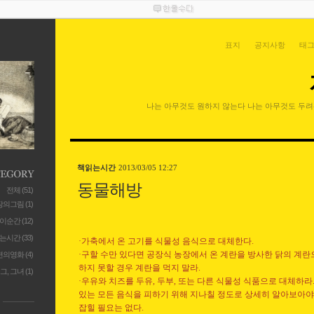
표지
공지사항
태그
나는 아무것도 원하지 않는다 나는 아무것도 두려
책읽는시간
2013/03/05 12:27
동물해방
전체
(51)
장의그림
(1)
이순간
(12)
는시간
(33)
·가축에서 온 고기를 식물성 음식으로 대체한다.
·구할 수만 있다면 공장식 농장에서 온 계란을 방사한 닭의 계란
편의영화
(4)
하지 못할 경우 계란을 먹지 말라.
그, 그녀
(1)
·우유와 치즈를 두유, 두부, 또는 다른 식물성 식품으로 대체하라
있는 모든 음식을 피하기 위해 지나칠 정도로 상세히 알아보아야
잡힐 필요는 없다.