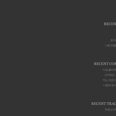
로마
나쁜 초콜릿 B
사실 올리버의
고마워요.. 
저는 요즘 17
나중에 읽어봐
'착한소비