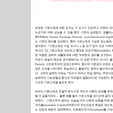
(
Garantiertes Grundeinkommen jetzt! - Übersetzung v
.
.
.
.
보장된 기본소득에 대한 요구는 이 요구가 단순하고 오해의 여
누군가에 의해 상상될 수 있을 뿐인 기준과 상관없이, 생활(Exi
BIEN(Basic Income European Network,
www.basicincome.org
)
는 기준의 폐지를 강조한다. 특히 기본소득의 수입은 임노동에
분리된다. “기본소득은 수입 조사나 노동 요구 없이 모든 이
득이다.”[i] 기본소득은 개선되고 확대된 빈민구제(Sozialhilf
한 적절한 경제적 생활토대에 대한 무제한적 권리를 요구한다.
자유가 본질적 목표로 공식화된다는 것 또한 우연이 아니다. 벨기에 
Parijs)는 신칸트주의적 입장으로부터, 형식적 기본권의 보장
않은 조건을 나타내며, 현실적이고 물질적인 영역이 필수적으
다. 그에게 실제적 자유는 “우리가 하려고 하길 원하는 무엇이든지
실제적인 가능성들과 형식적 자유들의 결합[ii]으로 구성된다. 
그것은 기본소득을 필요로 한다.
.
따라서 기본소득은 포괄적 방식으로 개인과 사회의 관계를 주제
할 것 같을지라도, - 물론 예를 들어 기본소득을 장기간에 걸쳐
재한다. - 기본소득의 원리는 오늘날 이미 사회적 논쟁을 위한 
지지출(monetärer Transfer)[역주2]의 무조건성과 똑같은 
는 전망과 해방적 잠재력에서, 사회복지국가(Sozialstaat)를