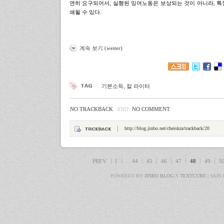
연히 요구되어서, 실행된 잉여노동은 보상되는 것이 아니라, 특
쇄될 수 있다.
.
.
계속 보기 (weiter)
기본소득
,
칼 라이터
NO TRACKBACK
AND
NO COMMENT
http://blog.jinbo.net/cheiskra/trackback/20
PREV
1
...
44
45
46
47
48
49
5
POWERED BY
JINBO BLOG
X
TEXTCUBE
| SKIN