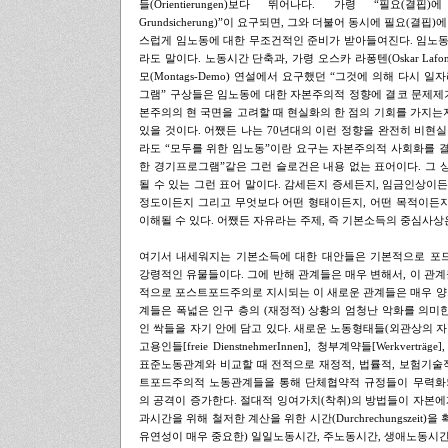
들(Orientierungen)보다 뛰어나다. 가령 “필요(결핍)에 정향
Grundsicherung)”이 요구되면, 그와 더불어 동시에 필요(결
스럽게 임노동에 대한 무조건적인 준비가 받아들여진다. 임노동이 
라도 말이다. 노동시간 단축과, 가령 오스카 라퐁텐(Oskar Lafont
모(Montags-Demo) 연설에서 요구했던 “그것에 의해 다시 일자리
그램” 구상들은 임노동에 대한 자본주의적 정향에 결코 문제제
본주의의 현 국면을 고려할 때 현실화의 한 점의 기회를 가지는지
있을 것이다. 어쨌든 나는 70년대의 이런 정향을 완전히 비현
라도 “모두를 위한 임노동”이란 요구는 자본주의적 사회화를 결
한 경기프로그램”같은 그런 슬로건은 내용 없는 표어이다. 그
될 수 있는 그런 표어 말이다. 감세든지 증세든지, 임금인상이
정도이든지 그리고 무엇보다 어떤 형태이든지, 어떤 목적이든지
이해될 수 있다. 어쨌든 자유라는 주제, 즉 기본소득의 중심사상은 해명되
.
여기서 내세워지는 기본소득에 대한 대안들은 기본적으로 포
강령적인 유물들이다. 그에 반해 관계들은 매우 변해서, 이 관계
적으로 포스트포드주의로 지시되는 이 새로운 관계들은 매우 양
계들은 폭넓은 인구 층의 (재정적) 상황의 엄청난 악화를 의미한
인 싹들을 자기 안에 담고 있다. 새로운 노동형태들(외관상의 자립성[Sch
고용인들[freie DienstnehmerInnen], 청부계약들[Werkverträg
표준노동관계와 비교할 때 전적으로 재정적, 법률적, 보험기술
트포드주의적 노동관계들을 통해 단체협약적 규정들이 무력화되
의 공격이 증가한다. 절대적 잉여가치(착취)의 방법들이 자본에게
과시간을 위해 철저한 계산을 위한 시간(Durchrechungszeit)
유연성이 매우 중요한) 일일노동시간, 주노동시간, 생애노동시