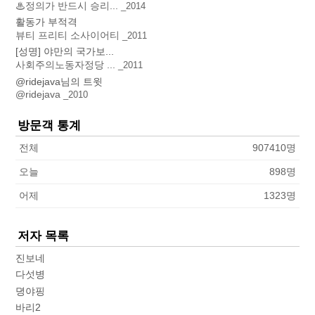
♨정의가 반드시 승리...
2014
활동가 부적격
뷰티 프리티 소사이어티
2011
[성명] 야만의 국가보...
사회주의노동자정당 ...
2011
@ridejava님의 트윗
@ridejava
2010
방문객 통계
전체
907410
명
오늘
898
명
어제
1323
명
저자 목록
진보네
다섯병
뎡야핑
바리2