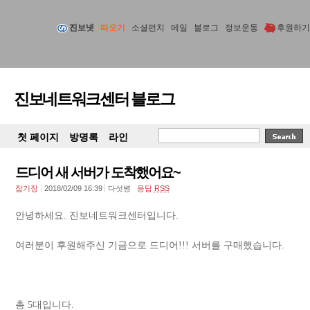
진보넷
따오기
소셜펀치
메일
블로그
정보운동
후원하기
진보네트워크센터 블로그
첫 페이지
방명록
라인
드디어 새 서버가 도착했어요~
잡기장
2018/02/09 16:39
다섯병
응답
RSS
안녕하세요. 진보네트워크센터입니다.
여러분이 후원해주신 기금으로 드디어!!! 서버를 구매했습니다.
총 5대입니다.