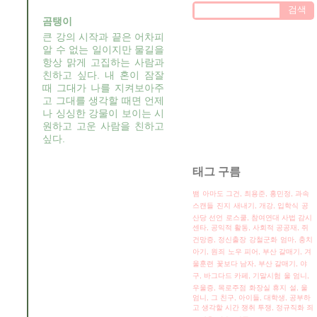
곰탱이
큰 강의 시작과 끝은 어차피
알 수 없는 일이지만 물길을
항상 맑게 고집하는 사람과
친하고 싶다. 내 혼이 잠잘
때 그대가 나를 지켜보아주
고 그대를 생각할 때면 언제
나 싱싱한 강물이 보이는 시
원하고 고운 사람을 친하고
싶다.
태그 구름
뱀
아마도 그건, 최용준, 홍민정, 과속
스캔들
진지
새내기, 개강, 입학식
공
산당 선언
로스쿨, 참여연대 사법 감시
센타, 공익적 활동, 사회적 공공재,
쥐
건망증, 정신출장
강철군화
엄마, 충치
아기, 원죄
노우 피어, 부산 갈매기, 겨
울훈련
꽃보다 남자, 부산 갈매기, 야
구,
바그다드 카페, 기말시험
울 엄니,
우울증,
목로주점
화장실 휴지
설, 울
엄니, 그 친구, 아이들,
대학생, 공부하
고 생각할 시간 쟁취 투쟁, 정규직화
죄