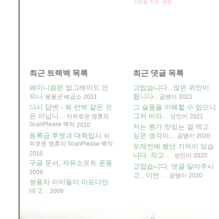
스러움
자유, 방종
최근 트랙백 목록
최근 댓글 목록
페미니즘은 업그레이드 안
고맙습니다.. 많은 위안이
되나
됩니다..
몽몽군 배급소
2011
곰탱이
2021
다시 답변 - 뭐 반박 같은 것
그 슬픔을 이해할 수 없으니
은 아닙니...
그저 바라...
자유로운 영혼의
성민이
2021
ScanPlease 백작
2010
저는 뭔가 맛있는 걸 먹고
등록금 투쟁과 대학입시
싶은 생각이...
자
곰탱이
2020
유로운 영혼의 ScanPlease 백작
오래전에 봤던 기억이 있습
2010
니다. 작고 ...
성민이
2020
구글 문서, 자유소프트 운동
고맙습니다. 댓글 달아주시
2009
고.. 이번 ...
곰탱이
2020
쌍용차 아이들이 아프다던
데 2...
2009