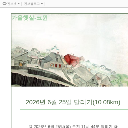
진보넷
진보블로그
가을햇살-코뮌
2026년 6월 25일 달리기(10.08km)
@ 2026년 6월 25일(목) 오전 11시 44분 달리기 @