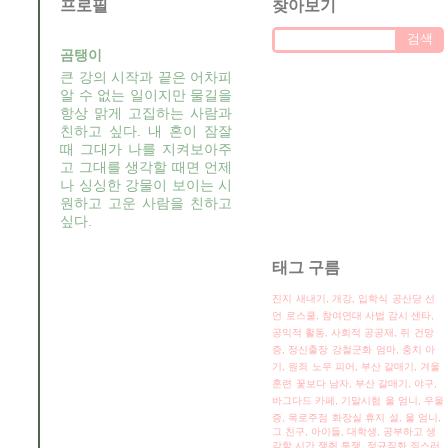
프로필
찾아보기
곰탱이
큰 강의 시작과 끝은 어차피
알 수 없는 일이지만 물길을
항상 맑게 고집하는 사람과
친하고 싶다. 내 혼이 잠잘
때 그대가 나를 지켜보아주
고 그대를 생각할 때면 언제
나 싱싱한 강물이 보이는 시
원하고 고운 사람을 친하고
싶다.
태그 구름
진지
새내기, 개강, 입학식
공산당 선
언
로스쿨, 참여연대 사법 감시 센타,
공익적 활동, 사회적 공공재,
쥐
건망
증, 정신출장
강철군화
엄마, 충치 아
기, 원죄
노우 피어, 부산 갈매기, 겨울
훈련
꽃보다 남자, 부산 갈매기, 야구,
바그다드 카페, 기말시험
울 엄니, 우울
증,
목로주점
화장실 휴지
설, 울 엄니,
그 친구, 아이들,
대학생, 공부하고 생
각할 시간 쟁취 투쟁, 정규직화
죄스러