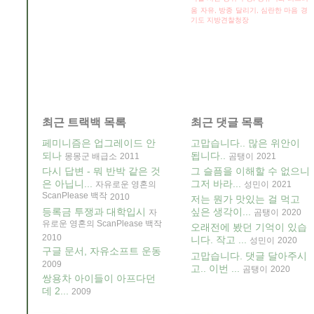
움
자유, 방종
달리기, 심란한 마음
경
기도 지방견찰청장
최근 트랙백 목록
최근 댓글 목록
페미니즘은 업그레이드 안
고맙습니다.. 많은 위안이
되나
됩니다..
몽몽군 배급소
2011
곰탱이
2021
다시 답변 - 뭐 반박 같은 것
그 슬픔을 이해할 수 없으니
은 아닙니...
그저 바라...
자유로운 영혼의
성민이
2021
ScanPlease 백작
2010
저는 뭔가 맛있는 걸 먹고
등록금 투쟁과 대학입시
싶은 생각이...
자
곰탱이
2020
유로운 영혼의 ScanPlease 백작
오래전에 봤던 기억이 있습
2010
니다. 작고 ...
성민이
2020
구글 문서, 자유소프트 운동
고맙습니다. 댓글 달아주시
2009
고.. 이번 ...
곰탱이
2020
쌍용차 아이들이 아프다던
데 2...
2009