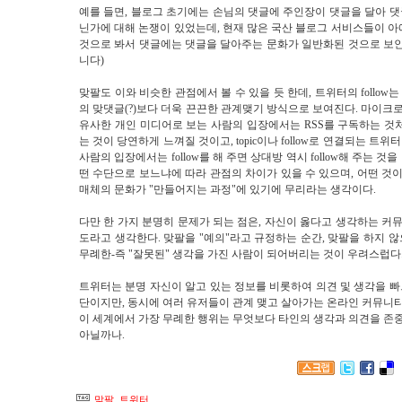
예를 들면, 블로그 초기에는 손님의 댓글에 주인장이 댓글을 달아 
닌가에 대해 논쟁이 있었는데, 현재 많은 국산 블로그 서비스들이 아
것으로 봐서 댓글에는 댓글을 달아주는 문화가 일반화된 것으로 보인
니다)
맞팔도 이와 비슷한 관점에서 볼 수 있을 듯 한데, 트위터의 follow
의 맞댓글(?)보다 더욱 끈끈한 관계맺기 방식으로 보여진다. 마이
유사한 개인 미디어로 보는 사람의 입장에서는 RSS를 구독하는 것처럼
는 것이 당연하게 느껴질 것이고, topic이나 follow로 연결되는 
사람의 입장에서는 follow를 해 주면 상대방 역시 follow해 주는 
떤 수단으로 보느냐에 따라 관점의 차이가 있을 수 있으며, 어떤 
매체의 문화가 "만들어지는 과정"에 있기에 무리라는 생각이다.
다만 한 가지 분명히 문제가 되는 점은, 자신이 옳다고 생각하는 
도라고 생각한다. 맞팔을 "예의"라고 규정하는 순간, 맞팔을 하지 
무례한-즉 "잘못된" 생각을 가진 사람이 되어버리는 것이 우려스럽다
트위터는 분명 자신이 알고 있는 정보를 비롯하여 의견 및 생각을 
단이지만, 동시에 여러 유저들이 관계 맺고 살아가는 온라인 커뮤니
이 세계에서 가장 무례한 행위는 무엇보다 타인의 생각과 의견을 존
아닐까나.
맞팔
,
트위터