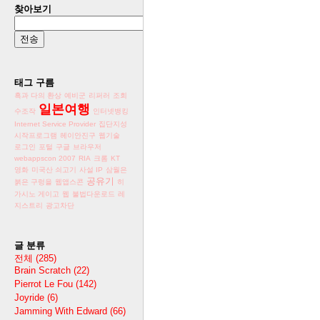
찾아보기
태그 구름
흑과 다의 환상
예비군
리퍼러
조회
일본여행
수조작
인터넷뱅킹
Internet Service Provider
집단지성
시작프로그램
헤이안진구
웹기술
로그인
포털
구글
브라우저
webappscon 2007
RIA
크롬
KT
영화
미국산 쇠고기
사설 IP
삼월은
공유기
붉은 구렁을
웹앱스콘
히
가시노 게이고
웹
불법다운로드
레
지스트리
광고차단
글 분류
전체
(285)
Brain Scratch
(22)
Pierrot Le Fou
(142)
Joyride
(6)
Jamming With Edward
(66)