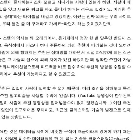
시스템이 존재하는지조차 모르고 지나가는 사람이 있는가 하면, 저같이 때
일을 잊고 새로운 링크를 파고 들어가 헤매는 경우도 있겠지요. 이러한 추
의 증대"라는 타이틀을 내걸고 있겠지만, 어쨌든 진짜 의도는 우리 사이트
, 우리 물건 좀 더 구매하고 가세요~라던지 하는 것이겠지만요.
시스템의 역사는 꽤 오래되어서, 옷가게에서 정장 한 벌 맞추면 반드시 스
, 음식점에서 파스타 하나 주문하면 와인 추천이 따라붙는 것이 오히려
사람에 의해 행해지는 추천은 상대방를 대하면서 직접 파악하게 되는 직관
물론 그 사람의 센스에 의해 차이가 있긴 하겠지만-꽤 정확한 추천이 가능
 커뮤니케이션함으로써 피드백을 바로 접수 하여 추천의 방향을 수정할 수
 하에서 추천이 가능하다고 할 수 있겠군요.
추천은 일일히 사람이 입력할 수 없기 때문에, 미리 조건을 정해놓고 특정
추천 알고리즘을 사용할 수밖에 없습니다. (YouTube 동영상이 한두건도
일히 사람이 추천 동영상을 집어넣을수야 없지 않겠습니까...) 이런 추천
끊임없이 연구되어온 주제이고, 최근엔 클러스터링 기술의 발전으로 인해
 있는 상황입니다.
필요한 것은 데이터들 사이에 비슷한 구석이 조금이라도 있어야 하기 때문
다. 이렇게 비슷한 데이터들을 한 데 묶는 기술을 클러스터링
Clustering
이