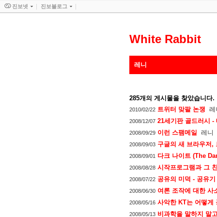
진보넷
진보블로그
White Rabbit
레니
285
개의 게시물을 찾았습니다.
트위터 맞팔 논쟁
레
2010/02/22
21세기판 골드러시 
2008/12/07
이런 스팸메일
레니
2008/09/29
구글의 새 브라우저, 크
2008/09/03
다크 나이트 (The Dark 
2008/09/01
시작프로그램과 그 
2008/08/28
공유의 미덕 - 공유기
2008/07/22
여론 조작에 대한 사
2008/06/30
사악한 KT는 어떻게
2008/05/16
비과학을 말하지 말고
2008/05/13