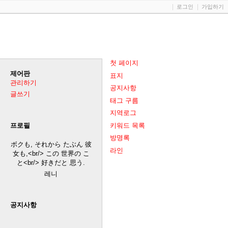
로그인
가입하기
첫 페이지
제어판
표지
관리하기
공지사항
글쓰기
태그 구름
지역로그
키워드 목록
프로필
방명록
ボクも, それから たぶん 彼
라인
女も,<br/> この 世界の こ
と<br/> 好きだと 思う.
레니
공지사항