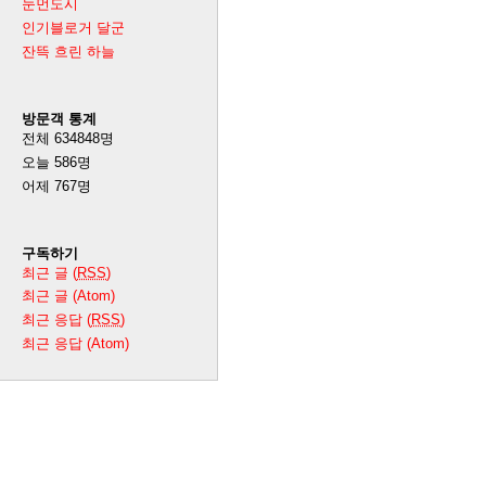
눈먼도시
인기블로거 달군
잔뜩 흐린 하늘
방문객 통계
전체
634848
명
오늘
586
명
어제
767
명
구독하기
최근 글 (
RSS
)
최근 글 (Atom)
최근 응답 (
RSS
)
최근 응답 (Atom)