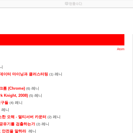
Atom
니
- 데이터 마이닝과 클러스터링
레니
(1)
롬 (Chrome)
레니
(6)
Knight, 2008)
레니
(5)
친구들
레니
(4)
레니
소한 오해 - 멀티서버 카운터
레니
(2)
 공유기를 검출하는가
레니
(2)
 안전을 말하라
레니