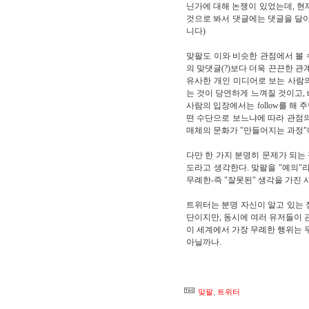
닌가에 대해 논쟁이 있었는데, 현
것으로 봐서 댓글에는 댓글을 달아
니다)
맞팔도 이와 비슷한 관점에서 볼 수 
의 맞댓글(?)보다 더욱 끈끈한 
유사한 개인 미디어로 보는 사람의
는 것이 당연하게 느껴질 것이고, t
사람의 입장에서는 follow를 해 
떤 수단으로 보느냐에 따라 관점의
매체의 문화가 "만들어지는 과정"
다만 한 가지 분명히 문제가 되는
도라고 생각한다. 맞팔을 "예의"
무례한-즉 "잘못된" 생각을 가진
트위터는 분명 자신이 알고 있는 
단이지만, 동시에 여러 유저들이
이 세계에서 가장 무례한 행위는
아닐까나.
맞팔
,
트위터