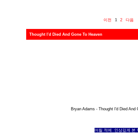
이전
1
2
다음
Thought I'd Died And Gone To Heaven
Bryan Adams - Thought I'd Died And
어릴 적에 인상깊게 본 