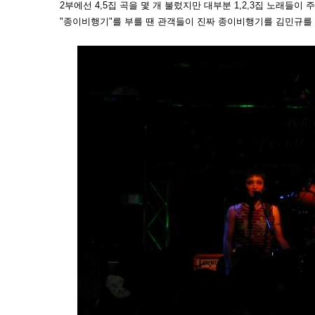
2부에선 4,5집 곡을 몇 개 불렀지만 대부분 1,2,3집 노래들이 
"종이비행기"를 부를 땐 관객들이 진짜 종이비행기를 김민규를