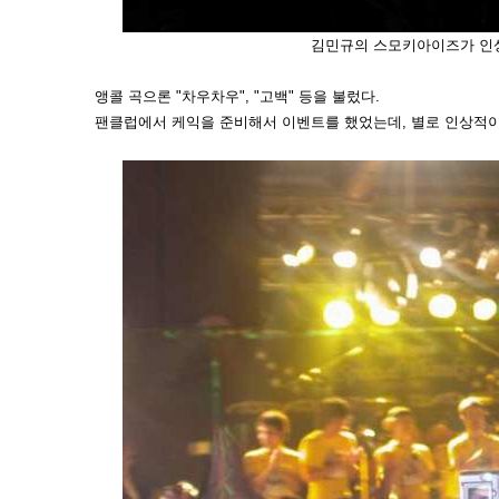
김민규의 스모키아이즈가 인상
앵콜 곡으론 "차우차우", "고백" 등을 불렀다.
팬클럽에서 케익을 준비해서 이벤트를 했었는데, 별로 인상적이진