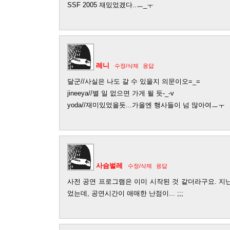
SSF 2005 재밌었겠다..ㅡ_ㅜ
레니
수정/삭제
응답
달군//사실은 나도 갈 수 있을지 의문이오=_=
jineeya//별 일 없으면 가게 될 듯-_-v
yoda//재미있었을듯...가을엔 행사들이 넘 많아여ㅡㅜ
사슴벌레
수정/삭제
응답
사전 공연 프로그램은 이미 시작된 것 같더라구요. 지
었는데, 공연시간이 애매한 난점이... ;;;