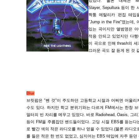
있었다. 물론 대세는 Metall
Slayer, Sepultura 
짝퉁 메탈리카 편집 테입을
"Jump in the Fire"
있는 곡이지만 앨범명은 아니
적응 안되고 있었지만 다행히도-_
이 곡으로 인해 thrash의
끄러운 곡도 잘 듣게 된 것 
Blur
브릿팝은 "쎈 것"이 주도하던 고등학교 시절과 어쩌면 어울리
수도 있다. 하지만 학교 분위기와는 다르게 FM에서는 한창 
얼터의 빈 자리를 메우고 있었다. 바로 Radiohead, Oasis, 그리고
등이 FM을 주름잡던 밴드들이었다. 고딩 시절 EBS를 듣는다
로 빨간 색의 작은 라디오를 하나 얻을 수 있었다.(물론 라디오로
를 들은 적은 한 번도 없었고, 심지어는 EBS 테입에 자주 듣던