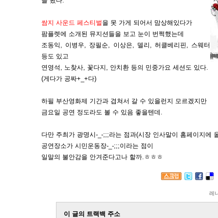
을 봤다.
쌈지 사운드 페스티벌
을 못 가게 되어서 맘상해있다가
팜플렛에 소개된 뮤지션들을 보고 눈이 번쩍했는데
조동익, 이병우, 장필순, 이상은, 델리, 허클베리핀, 스웨터
등도 있고
연영석, 노찾사, 꽃다지, 안치환 등의 민중가요 세션도 있다.
(게다가 공짜+_+다)
하필 부산영화제 기간과 겹쳐서 갈 수 있을런지 모르겠지만
금요일 공연 정도라도 볼 수 있음 좋을텐데.
다만 주최가 광명시-_-;;;라는 점과(시장 인사말이 홈페이지에 올라
공연장소가 시민운동장-_-;;;이라는 점이
일말의 불안감을 안겨준다고나 할까.ㅎㅎㅎ
레
이 글의 트랙백 주소