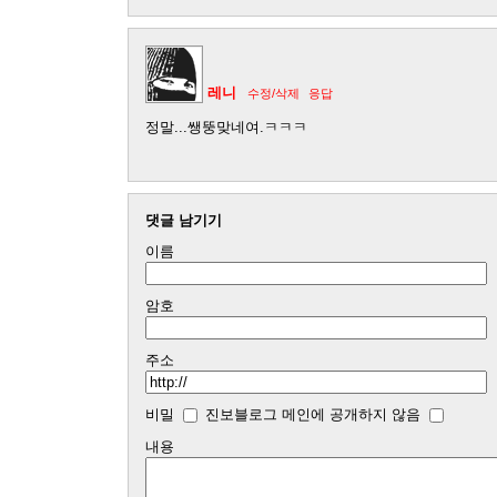
레니
수정/삭제
응답
정말...쌩뚱맞네여.ㅋㅋㅋ
댓글 남기기
이름
암호
주소
비밀
진보블로그 메인에 공개하지 않음
내용