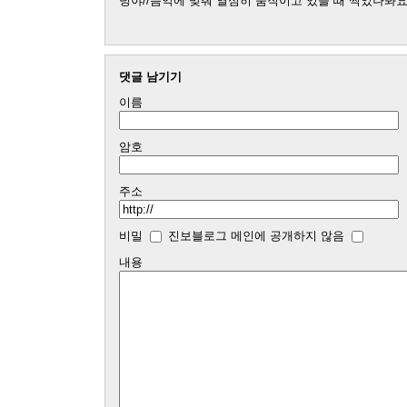
뎡야//음악에 맞춰 열심히 움직이고 있을 때 찍었나봐요
댓글 남기기
이름
암호
주소
비밀
진보블로그 메인에 공개하지 않음
내용