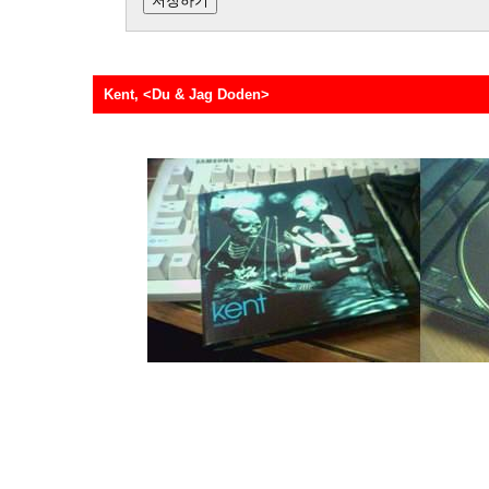
Kent, <Du & Jag Doden>