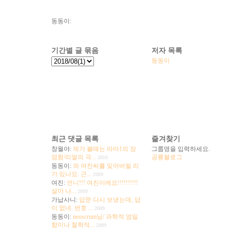
동동이
기간별 글 묶음
저자 목록
동동이
최근 댓글 목록
즐겨찾기
창월야
제가 볼때는 라마1의 장
그룹명을 입력하세요.
엄함/리얼의 극...
공룡블로그
2010
동동이
와 여진씨를 잊어버릴 리
가 있나요. 근...
2009
여진
언니!!! 여진이에요!!!!!!!!!!
설마 나...
2009
가납사니
답문 다시 보냈는데, 답
이 없네. 번호 ...
2009
동동이
neoscrum님/ 과학적 엄밀
함이나 철학적...
2009