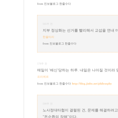
진보블로그 한줄수다
565주 전
지부 정상화는 선거를 빨리해서 교섭을 연내 마
한울타리
진보블로그 한줄수다
578주 전
매일이 '배신'당하는 하루. 내일은 나아질 것이라
프리에르
진보블로그 한줄수다
http://blog.jinbo.net/philosophy
590주 전
노사정대타협이 결렬된 건, 문제를 해결하려고
"돈순환의 장해"이다.