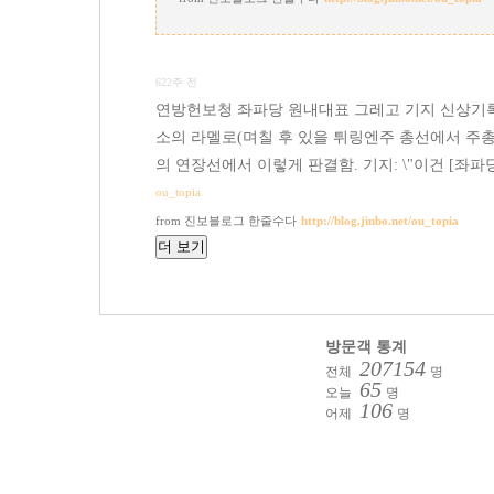
622주 전
연방헌보청 좌파당 원내대표 그레고 기지 신상기록 파
소의 라멜로(며칠 후 있을 튀링엔주 총선에서 주총
의 연장선에서 이렇게 판결함. 기지: \"이건 [좌파당
ou_topia
진보블로그 한줄수다
http://blog.jinbo.net/ou_topia
방문객 통계
207154
전체
명
65
오늘
명
106
어제
명