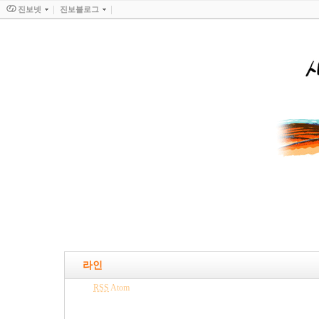
진보넷
진보블로그
라인
RSS
Atom