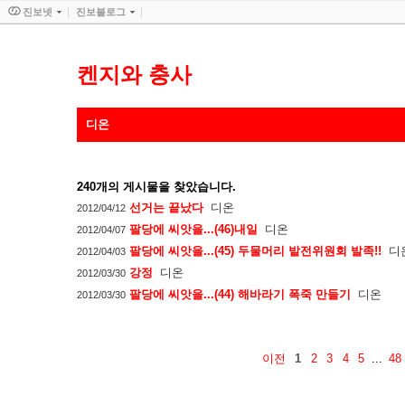
진보넷
진보블로그
켄지와 충사
디온
240
개의 게시물을 찾았습니다.
선거는 끝났다
디온
2012/04/12
팔당에 씨앗을...(46)내일
디온
2012/04/07
팔당에 씨앗을...(45) 두물머리 밭전위원회 발족!!
디
2012/04/03
강정
디온
2012/03/30
팔당에 씨앗을...(44) 해바라기 폭죽 만들기
디온
2012/03/30
이전
1
2
3
4
5
...
48