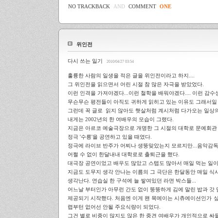
NO TRACKBACK
AND
COMMENT
ONE
위인전
다시 쓰는 일기
2010/04/27 03:54
훌륭한 사람의 일생을 적은 글을 위인전이라고 하지....
그 위인전을 읽으면서 어린 시절 참 많은 자극을 받았었다.
이런 인격을 가져야겠다...이런 철학을 배워야겠다.... 이런 감수성
무슨무슨 평전들이 아직도 귀하게 읽히고 있는 이유도 그래서일
그런데 꼭 글로 읽지 않아도 햇살처럼 계시처럼 다가오는 일상의
내게는 2002년의 한 여배우의 모습이 그랬다.
지금은 아르코 예술극장으로 개명한 그 시절의 대학로 문예회관
정극 '수릉'을 공연하고 있을 때였다.
정극에 라이브 반주가 어찌나 생뚱맞았는지 모르지만...음악감
어쩔 수 없이 한달내내 대학로로 출퇴근을 했다.
대극장 공연이었고 배우도 많았고 스텝도 많아서 매일 먹는 일
지금도 도무지 생각 안나는 이름의 그 극단은 한달동안 매일 식
생각난다. 연습실 한 구석에 늘 쌓여있던 라면 박스들...
어느날 부터인가 아무런 간도 없이 뚱뚱하게 김에 말린 밥과 갓
제공되기 시작했다. 처음엔 이게 왠 목메이는 시츄에이션인가 
렵부턴 없어선 안될 주요식량이 되었다.
그건 별로 비중이 많지도 않은 한 중견 여배우가 개인적으로 싸