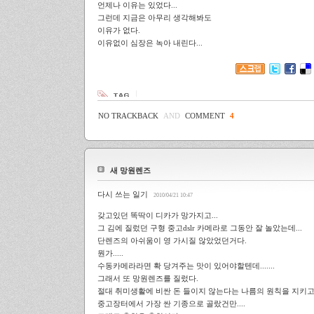
언제나 이유는 있었다...
그런데 지금은 아무리 생각해봐도
이유가 없다.
이유없이 심장은 녹아 내린다...
NO TRACKBACK
AND
COMMENT
4
새 망원렌즈
다시 쓰는 일기
2010/04/21 10:47
갖고있던 똑딱이 디카가 망가지고...
그 김에 질렀던 구형 중고dslr 카메라로 그동안 잘 놀았는데...
단렌즈의 아쉬움이 영 가시질 않았었던거다.
뭔가.....
수동카메라라면 확 당겨주는 맛이 있어야할텐데.......
그래서 또 망원렌즈를 질렀다.
절대 취미생활에 비싼 돈 들이지 않는다는 나름의 원칙을 지키
중고장터에서 가장 싼 기종으로 골랐건만....