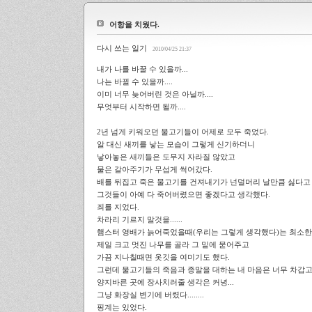
어항을 치웠다.
다시 쓰는 일기
2010/04/25 21:37
내가 나를 바꿀 수 있을까...
나는 바뀔 수 있을까....
이미 너무 늦어버린 것은 아닐까....
무엇부터 시작하면 될까....
2년 넘게 키워오던 물고기들이 어제로 모두 죽었다.
알 대신 새끼를 낳는 모습이 그렇게 신기하더니
낳아놓은 새끼들은 도무지 자라질 않았고
물은 갈아주기가 무섭게 썩어갔다.
배를 뒤집고 죽은 물고기를 건져내기가 넌덜머리 날만큼 싫다
그것들이 아예 다 죽어버렸으면 좋겠다고 생각했다.
죄를 지었다.
차라리 기르지 말것을......
햄스터 영배가 늙어죽었을때(우리는 그렇게 생각했다)는 최소한
제일 크고 멋진 나무를 골라 그 밑에 묻어주고
가끔 지나칠때면 옷깃을 여미기도 했다.
그런데 물고기들의 죽음과 종말을 대하는 내 마음은 너무 차갑고
양지바른 곳에 장사치러줄 생각은 커녕...
그냥 화장실 변기에 버렸다........
핑계는 있었다.