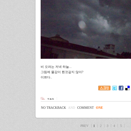
비 오려는 저녁 하늘...
그림에 물감이 튄것같지 않아?
이쁘다..
NO TRACKBACK
AND
COMMENT
ONE
PREV
1
2
3
4
5
...