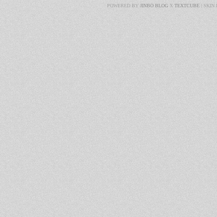
POWERED BY
JINBO BLOG
X
TEXTCUBE
| SKIN