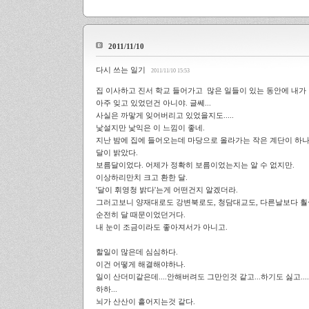
2011/11/10
다시 쓰는 일기
2011/11/10 15:53
집 이사하고 진서 학교 들어가고 많은 일들이 있는 동안에 내가 
아주 잊고 있었던건 아니야. 글쎄...
사실은 까맣게 잊어버리고 있었을지도.....
낯설지만 낯익은 이 느낌이 좋네.
지난 밤에 집에 들어오는데 마당으로 올라가는 작은 계단이 하
달이 밝았다.
보름달이었다. 어제가 정확히 보름이었는지는 알 수 없지만.
이상하리만치 크고 환한 달.
'달이 휘영청 밝다'는게 어떤건지 알겠더라.
그러고보니 양재대로도 강변북로도, 청담대교도, 다른날보다 훨씬
순전히 달 때문이었던거다.
내 눈이 조금이라도 좋아져서가 아니고.
할일이 많은데 심심하다.
이건 어떻게 해결해야하나.
일이 산더미같은데....안해버려도 그만인것 같고...하기도 싫고..
하하...
뇌가 산산이 흩어지는것 같다.