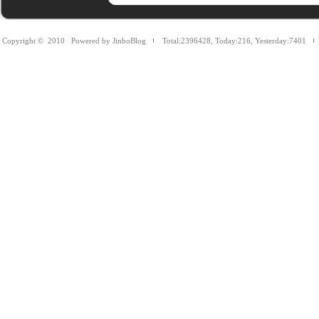
Copyright © 2010
Powered by JinboBlog
Total:2396428
,
Today:216
,
Yesterday:7401