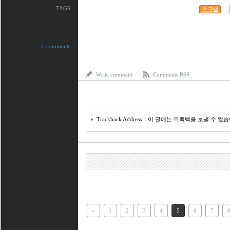
TAGS
☆ comments
Write comment
Comments RSS
Trackback Address :: 이 글에는 트랙백을 보낼 수 없
«
1
2
3
4
5
6
7