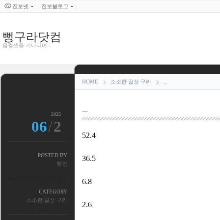
진보넷
진보블로그
뻥구라닷컴
음쩜셋을 기다리며...
HOME
소소한 일상 구라
...
...
2025
06
2
52.4
POSTED BY
36.5
행인
6.8
CATEGORY
소소한 일상 구라
2.6