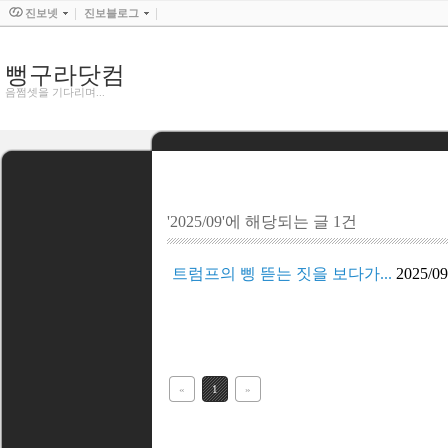
진보넷
진보블로그
뻥구라닷컴
음쩜셋을 기다리며...
'2025/09'에 해당되는 글 1건
트럼프의 삥 뜯는 짓을 보다가...
2025/09
«
1
»