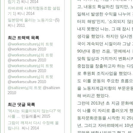
립기 2)
찌니
2014
고, 내용도 확실하진 않지만,
자바르떼 사회적협동조합 설립
기 1)
찌니
2014
일해서 발생한 수익을 나누어
일본땅에 울리는 노동가요~
(5)
터의 해방’인지, ‘소외되지 
찌니
2011
내지 못했던 나는, 그 때 잠
생각을 했었다. 하지만 당시엔
최근 트랙백 목록
국이 계속되던 시절이라 그냥 
@workersculture님의 트윗
@workersculture
2010
90년대 중반 즈음, ‘문예에
@workersculture님의 트윗
맞춰 일상과 가치까지 변화시
@workersculture
2010
중접점을 창출하고자 하는 다양
@workersculture님의 트윗
@workersculture
2010
로 후원회 조직사업을 했었다.
@workersculture님의 트윗
도 이를 운동의 주요한 흐름
@workersculture
2010
@saltizen님의 트윗
@saltizen
을 노동자계급지향의 부문운동
2010
해 버리곤 했었다.
그런데 2013년 초 지금 문화
최근 댓글 목록
이 나를 이 자리로 흘러오게 했
'역사는 되풀이되지 않는다?' 역
사를 ...
민들레홀씨
2015
동자문화운동을 시작한 지 25년
그림이 깨져서 다시 수정해 올
년, 그리고 자바르떼에서 10
립니다.
찌니
2014
무엇을 변화시키려고 했고, 또