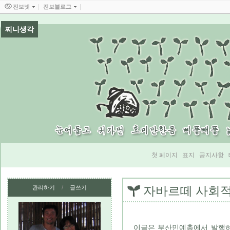
진보넷
진보블로그
찌니생각
첫 페이지
표지
공지사항
/
관리하기
글쓰기
자바르떼 사회적
이글은 부산민예총에서 발행하