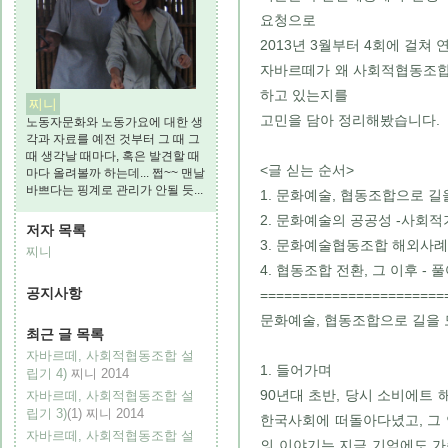
요청으로
2013년 3월부터 4회에 걸쳐
자바르떼가 왜 사회적협동조합
하고 있는지를
찌니
고민을 담아 정리해봤습니다.
노동자문화와 노동가요에 대한 생
각과 자료를 예전 것부터 그 때 그
때 생각날 때마다, 혹은 발견할 때
<글 싣는 순서>
마다 올려볼까 하는데... 쩝~~ 맨날
바쁘다는 핑계로 관리가 안될 듯...
1. 문화예술, 협동조합으로 길
2. 문화예술의 공공성 -사회
저자 목록
3. 문화예술협동조합 해외사례
찌니
4. 협동조합 전환, 그 이후 - 
공지사항
=======================
문화예술, 협동조합으로 길을 
최근 글 목록
자바르떼, 사회적협동조합 설
1. 들어가며
립기 4)
찌니
2014
90년대 초반, 당시 소비에트 
자바르떼, 사회적협동조합 설
립기 3)
(1)
찌니
2014
한국사회에 떠돌아다녔고, 그
자바르떼, 사회적협동조합 설
의 이야기는 지금 기억에도 가