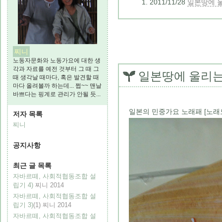
2011/11/28
일본땅에 
찌니
노동자문화와 노동가요에 대한 생
각과 자료를 예전 것부터 그 때 그
일본땅에 울리는
때 생각날 때마다, 혹은 발견할 때
마다 올려볼까 하는데... 쩝~~ 맨날
바쁘다는 핑계로 관리가 안될 듯...
일본의 민중가요 노래패 [노래노
저자 목록
찌니
공지사항
최근 글 목록
자바르떼, 사회적협동조합 설
립기 4)
찌니
2014
자바르떼, 사회적협동조합 설
립기 3)
(1)
찌니
2014
자바르떼, 사회적협동조합 설