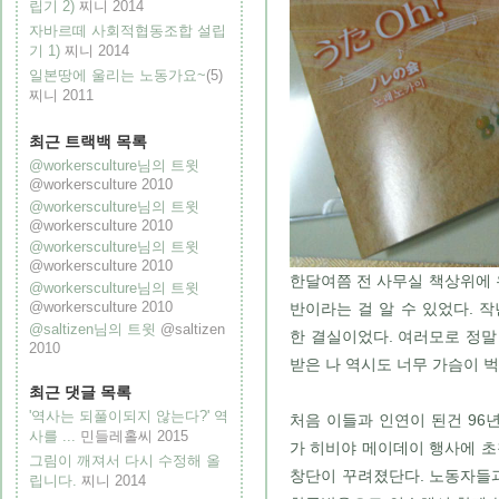
립기 2)
찌니
2014
자바르떼 사회적협동조합 설립
기 1)
찌니
2014
일본땅에 울리는 노동가요~
(5)
찌니
2011
최근 트랙백 목록
@workersculture님의 트윗
@workersculture
2010
@workersculture님의 트윗
@workersculture
2010
@workersculture님의 트윗
@workersculture
2010
한달여쯤 전 사무실 책상위에 
@workersculture님의 트윗
@workersculture
2010
반이라는 걸 알 수 있었다. 
@saltizen님의 트윗
@saltizen
한 결실이었다. 여러모로 정말
2010
받은 나 역시도 너무 가슴이 벅
최근 댓글 목록
'역사는 되풀이되지 않는다?' 역
처음 이들과 인연이 된건 96년
사를 ...
민들레홀씨
2015
가 히비야 메이데이 행사에 초
그림이 깨져서 다시 수정해 올
창단이 꾸려졌단다. 노동자들
립니다.
찌니
2014