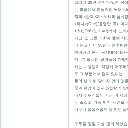
그리고 89년 수미다 일본 원
는 과정에서 만들어진 노래 <
지의 <반격>과 <노래의 꿈>(
<하나>(One)(윤영란 곡) 
<うたOh! (노래여!)까지. 
가고, 또 그들과 함께 했던 시
다 듣고 나니 90년대 중후반쯤
반이라고 해서 구시대적이라던
다. 그 당시엔 공연들이 다양
하는 내용들이 적절히 어우러
로 그 부분에서 닮아 있다는 느
들의 삶에 뭐 달라진 것이 있을
꿈과 희망이 있지 않았던가 말
다시금 우리들의 지금 이 시점
는 즐겁고 가슴 벅찬 시간을 
너무나 정성스럽게 잘 만든 음
모두들 정말 고생 많이 하셨습니