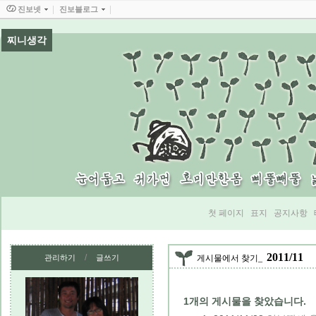
진보넷
진보블로그
찌니생각
첫 페이지
표지
공지사항
2011/11
/
관리하기
글쓰기
게시물에서 찾기
1
개의 게시물을 찾았습니다.