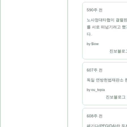
590주 전
노사정대타협이 결렬된 
를 서로 떠넘기려고 했
다.
$low
진보블로
607주 전
독일 연방헌법재판소 현
ou_topia
진보블로그
608주 전
페기다(PEGIDA)란 두