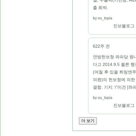
실, 우블럭(기민당, A
출 희박.
ou_topia
진보블로그
622주 전
연방헌보청 좌파당 원
다고 2014.9.5 쾰
(며칠 후 있을 튀링엔
의원)의 헌보청에 의한
결함. 기지: \"이건 [좌
ou_topia
진보블로그