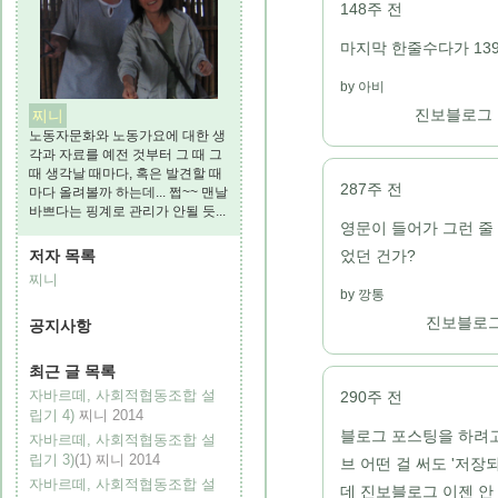
148주 전
마지막 한줄수다가 139
아비
진보블로그
찌니
노동자문화와 노동가요에 대한 생
각과 자료를 예전 것부터 그 때 그
때 생각날 때마다, 혹은 발견할 때
287주 전
마다 올려볼까 하는데... 쩝~~ 맨날
바쁘다는 핑계로 관리가 안될 듯...
영문이 들어가 그런 줄 
었던 건가?
저자 목록
찌니
깡통
진보블로그
공지사항
최근 글 목록
자바르떼, 사회적협동조합 설
290주 전
립기 4)
찌니
2014
블로그 포스팅을 하려고
자바르떼, 사회적협동조합 설
립기 3)
(1)
찌니
2014
브 어떤 걸 써도 '저장
자바르떼, 사회적협동조합 설
데 진보블로그 이젠 안 