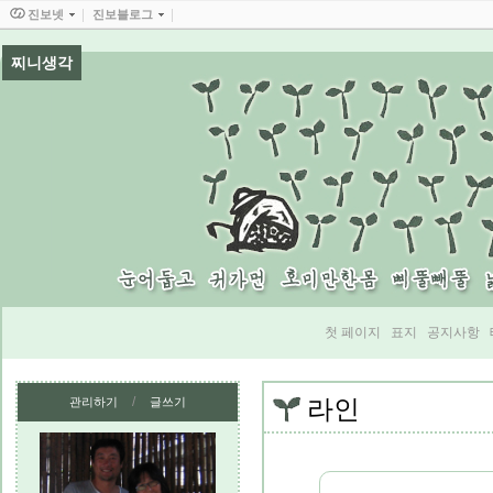
진보넷
진보블로그
찌니생각
첫 페이지
표지
공지사항
/
관리하기
글쓰기
라인