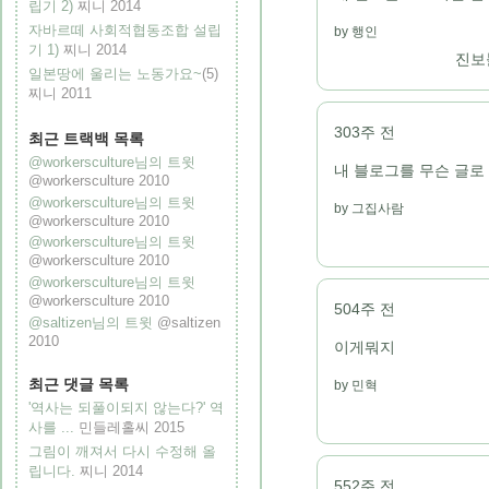
립기 2)
찌니
2014
자바르떼 사회적협동조합 설립
행인
기 1)
찌니
2014
진보
일본땅에 울리는 노동가요~
(5)
찌니
2011
303주 전
최근 트랙백 목록
@workersculture님의 트윗
내 블로그를 무슨 글로 
@workersculture
2010
@workersculture님의 트윗
그집사람
@workersculture
2010
@workersculture님의 트윗
@workersculture
2010
@workersculture님의 트윗
@workersculture
2010
504주 전
@saltizen님의 트윗
@saltizen
2010
이게뭐지
최근 댓글 목록
민혁
'역사는 되풀이되지 않는다?' 역
사를 ...
민들레홀씨
2015
그림이 깨져서 다시 수정해 올
립니다.
찌니
2014
552주 전