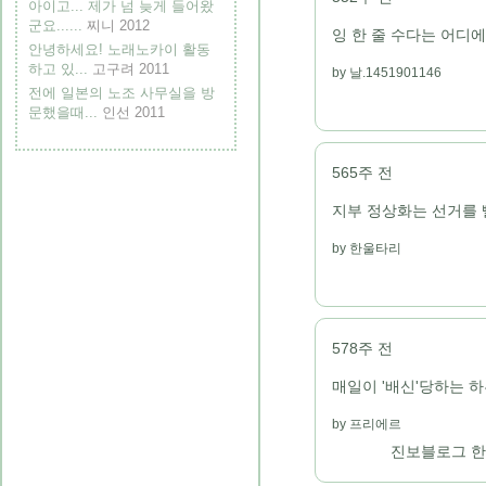
아이고... 제가 넘 늦게 들어왔
군요......
찌니
2012
잉 한 줄 수다는 어디
안녕하세요! 노래노카이 활동
하고 있...
고구려
2011
날.1451901146
전에 일본의 노조 사무실을 방
문했을때...
인선
2011
565주 전
지부 정상화는 선거를 
한울타리
578주 전
매일이 '배신'당하는 
프리에르
진보블로그 