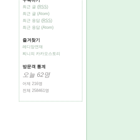
최근 글 (
RSS
)
최근 글 (Atom)
최근 응답 (
RSS
)
최근 응답 (Atom)
즐겨찾기
레디앙연재
찌니의 카카오스토리
방문객 통계
오늘
62
명
어제
216
명
전체
258461
명