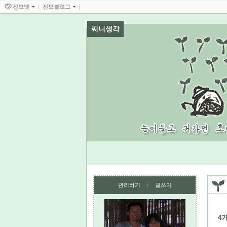
진보넷
진보블로그
찌니생각
/
관리하기
글쓰기
4