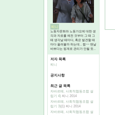
찌니
노동자문화와 노동가요에 대한 생
각과 자료를 예전 것부터 그 때 그
때 생각날 때마다, 혹은 발견할 때
마다 올려볼까 하는데... 쩝~~ 맨날
바쁘다는 핑계로 관리가 안될 듯...
저자 목록
찌니
공지사항
최근 글 목록
자바르떼, 사회적협동조합 설
립기 4)
찌니
2014
자바르떼, 사회적협동조합 설
립기 3)
(1)
찌니
2014
자바르떼, 사회적협동조합 설