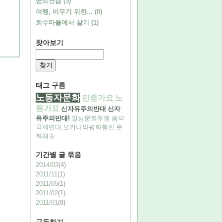
밴드연습
(5)
여행, 비우기 위한...
(0)
회수마을에서 살기
(1)
찾아보기
태그 구름
노동자문화
민중가요
노
동가요
신자유주의반대
신자
유주의반대!
일상문화투쟁
음악
국제연대
오키나와평화행진
문
화예술
기간별 글 묶음
2014/03
(4)
2011/11
(1)
2011/05
(1)
2011/02
(1)
2011/01
(8)
구독하기