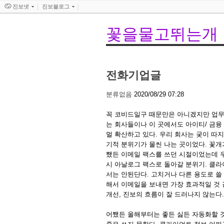
진보넷
진보블로그
꽃을물고뛰는개
전화기업글
분류없음
2020/08/29 07:28
꼭 코비드일구 때문만은 아니겠지만 업무량
는 회사들이나 이 곳에서도 아이티/ 금
멀 확산하고 있다. 우리 회사는 궂이 따
기적 분위기가 물씬 나는 곳이었다. 꽃개가 
쨌든 이메일 팩스를 쓰던 시절이었는데 
시 아날로그 팩스로 돌아갈 분위기. 클라
서는 안된단다. 고치거나 다른 용도로 쓸 
해서 이메일을 보내면 가장 효과적일 것 
개선, 진보의 흐름이 잘 드러나지 않는다
어쨌든 올해부터는 좋든 싫든 자동화할 것