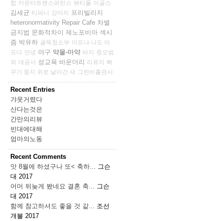
합
카운터트랜스퍼런스
뷰티풀
이글스
김세균
프리빌리지
티파니
강아지
heteronormativity
Repair Cafe
차별
금지법
문화적차이
제노포비아
섹시
즘
박유하
굴뚝청소부
아프냐 나도 아
야구
약물-마약
프다
안녕
바지
증오범
성교육
바운더리
죄
대공사
리퓨지
뻐
꾸기 둥지 위로 날아간 새
그린비출판사
Recent Entries
갸웃거렸다
산다는것은
간만의리뷰
빈대에대해
엄마의노동
Recent Comments
앗 8월에 하셨구나 또< 축하...
그슨
대
2017
어머 뒤늦게 봤네요 결혼 축...
그슨
대
2017
함께 참고하셔도 좋을 것 같...
조선
개불
2017