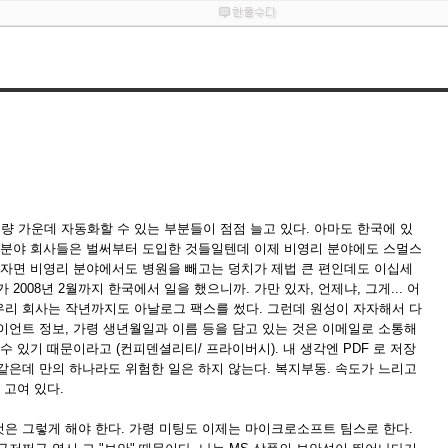
 가운데 자동화할 수 있는 부분들이 점점 늘고 있다. 아마도 한국에 있
융 분야 회사들은 벌써부터 도입한 것들일텐데 이제 비영리 분야에도 스멀스
지자면 비영리 분야에서도 병원을 빼고는 덩치가 제법 큰 편인데도 이십세
2008년 2월까지 한국에서 일을 했으니까. 가만 있자, 언제냐, 그게... 어
우리 회사는 작년까지도 아날로그 팩스를 썼다. 그런데 원성이 자자해서 다
이언트 정보, 가령 생년월일과 이름 등을 담고 있는 것은 이메일로 소통해
수 있기 때문이라고 (컨피덴셜리티/ 프라이버시). 내 생각엔 PDF 로 저장
같은데 만의 하나라도 위험한 일은 하지 않는다. 복지부동. 속도가 느리고
. 고여 있다.
은 그렇게 해야 한다. 가령 미팅도 이제는 마이크로소프트 팀스로 한다.