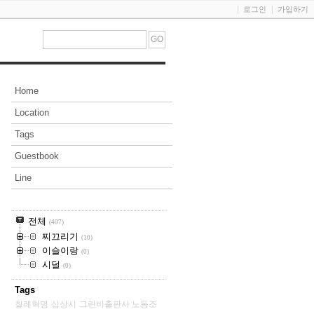
로그인
가입하기
Home
Location
Tags
Guestbook
Line
전체
(407)
찌끄리기
(10)
이슬이랑
(0)
시덜
(0)
Tags
칠레혁명
십상시
그린비출판사 노동조