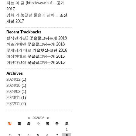
저는 이 글 (http://www.huf...
꽃개
2017
영화 가 놓쳤던 물음에 관하...
조선
개불
2017
Recent Trackbacks
탈식민의길2
꽃을물고뛰는개
2018
까뜨와예멘
꽃을물고뛰는개
2018
꽃개님의 메모
가을햇살-코뮌
2016
예상한대로
꽃을물고뛰는개
2015
어떤다양성
꽃을물고뛰는개
2015
Archives
2024/12
(1)
2024/10
(1)
2024/02
(1)
2023/11
(1)
2022/11
(2)
«
2026/08
»
일
월
화
수
목
금
토
1
2
3
4
5
6
7
8