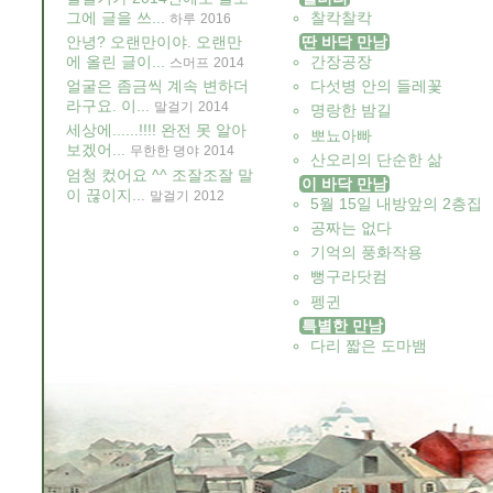
그에 글을 쓰...
찰칵찰칵
하루
2016
안녕? 오랜만이야. 오랜만
딴 바닥 만남
에 올린 글이...
간장공장
스머프
2014
얼굴은 좀금씩 계속 변하더
다섯병 안의 들레꽃
라구요. 이...
말걸기
2014
명랑한 밤길
세상에......!!!! 완전 못 알아
뽀뇨아빠
보겠어...
무한한 뎡야
2014
산오리의 단순한 삶
엄청 컸어요 ^^ 조잘조잘 말
이 바닥 만남
이 끊이지...
말걸기
2012
5월 15일 내방앞의 2층집
공짜는 없다
기억의 풍화작용
뻥구라닷컴
펭귄
특별한 만남
다리 짧은 도마뱀