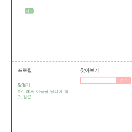
태그
프로필
찾아보기
말걸기
아무래도 어둠을 달려야 할
것 같군.