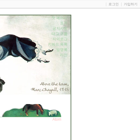
로그인
가입하기
첫 페이지
표지
공지사항
태그 구름
지역로그
키워드 목록
방명록
라인
Atom