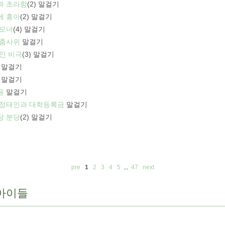
과 초라함
(2)
말걸기
에 홍아
(2)
말걸기
 모녀
(4)
말걸기
 춤사위
말걸기
인 비극
(3)
말걸기
말걸기
말걸기
용
말걸기
 정태인과 대학등록금
말걸기
당 분당
(2)
말걸기
pre
1
2
3
4
5
...
47
next
아이들