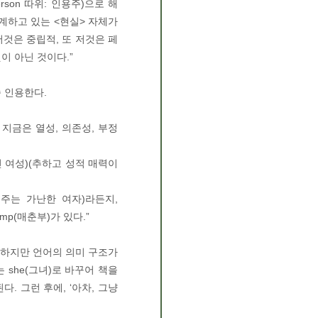
rson 따위: 인용주)으로 해
계하고 있는 <현실> 자체가
저것은 중립적, 또 저것은 페
이 아닌 것이다.”
속 인용한다.
 지금은 열성, 의존성, 부정
독신 여성)(추하고 성적 매력이
봐 주는 가난한 여자)라든지,
amp(매춘부)가 있다.”
 하지만 언어의 의미 구조가
she(그녀)로 바꾸어 책을
. 그런 후에, ‘아차, 그냥