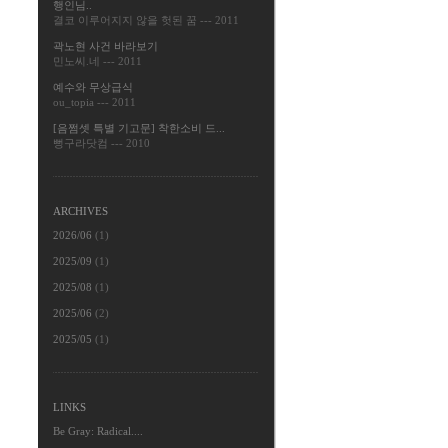
행인님..
결코 이루어지지 않을 헛된 꿈
---
2011
곽노현 사건 바라보기
민노씨.네
---
2011
예수와 무상급식
ou_topia
---
2011
[음쩜셋 특별 기고문] 착한소비 드...
뻥구라닷컴
---
2010
ARCHIVES
2026/06
(1)
2025/09
(1)
2025/08
(1)
2025/06
(2)
2025/05
(1)
LINKS
Be Gray: Radical....