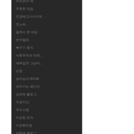
머리위의 새.
무한한 연습.
민경배교수사이트.
민노씨.
밑에서 본 세상.
반더빌트.
뻐꾸기 둥지.
사회주의의 미래....
새벽길의 그냥저....
손윤.
송리님의 BOOK.
쉬어가는 페이지.
심재옥 블로그.
우공이산.
우수사랑.
이상한 모자.
이정환닷컴.
이택광 블로그.