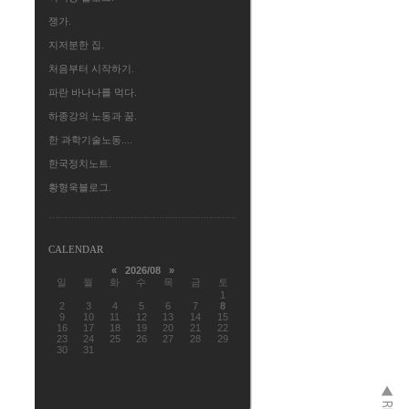
쟁가.
지저분한 집.
처음부터 시작하기.
파란 바나나를 먹다.
하종강의 노동과 꿈.
한 과학기술노동....
한국정치노트.
황형욱블로그.
CALENDAR
«
2026/08
»
일
월
화
수
목
금
토
1
2
3
4
5
6
7
8
9
10
11
12
13
14
15
16
17
18
19
20
21
22
23
24
25
26
27
28
29
30
31