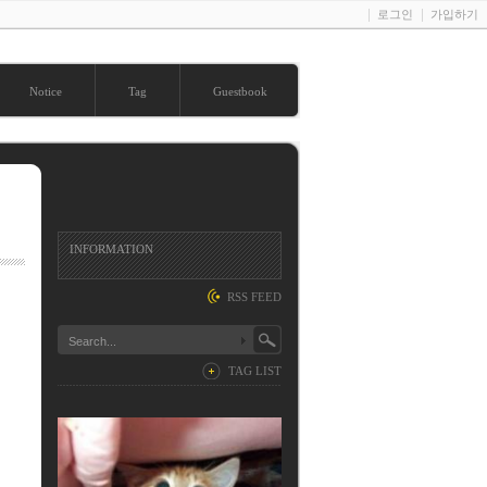
로그인
가입하기
Notice
Tag
Guestbook
INFORMATION
RSS FEED
TAG LIST