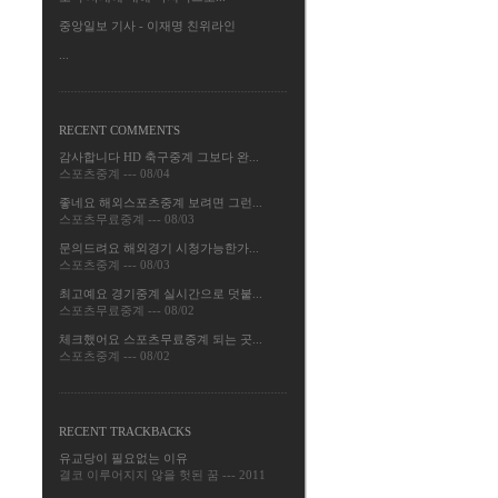
중앙일보 기사 - 이재명 친위라인
...
RECENT COMMENTS
감사합니다 HD 축구중계 그보다 완...
스포츠중계
---
08/04
좋네요 해외스포츠중계 보려면 그런...
스포츠무료중계
---
08/03
문의드려요 해외경기 시청가능한가...
스포츠중계
---
08/03
최고예요 경기중계 실시간으로 덧붙...
스포츠무료중계
---
08/02
체크했어요 스포츠무료중계 되는 곳...
스포츠중계
---
08/02
RECENT TRACKBACKS
유교당이 필요없는 이유
결코 이루어지지 않을 헛된 꿈
---
2011