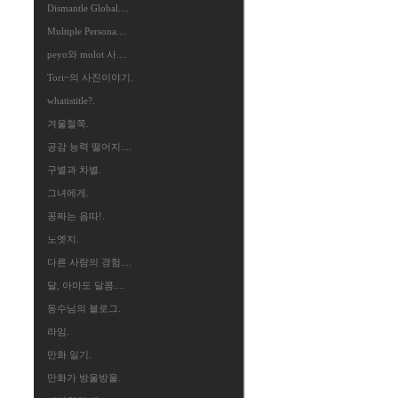
Dismantle Global....
Multiple Persona....
peyo와 molot 사....
Tori~의 사진이야기.
whatistitle?.
겨울철쭉.
공감 능력 떨어지....
구별과 차별.
그녀에게.
꽁짜는 음따!.
노엣지.
다른 사람의 경험....
달, 아마도 달콤....
동수님의 블로그.
라임.
만화 일기.
만화가 방울방울.