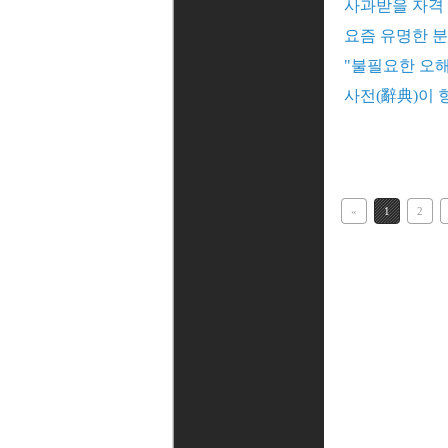
사과받을 자격
요즘 유명한 분
"불필요한 오
사전(辭典)이 
«
1
2