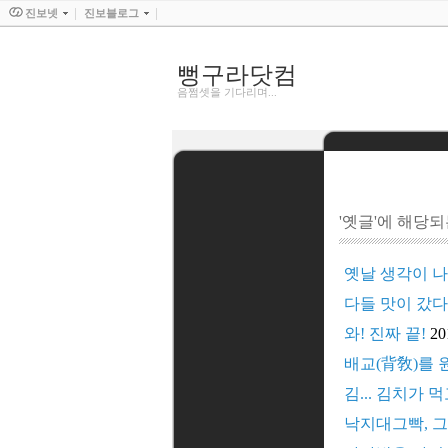
진보넷
진보블로그
뻥구라닷컴
음쩜셋을 기다리며...
'옛글'에 해당되는
옛날 생각이 나서
다들 맛이 갔다 
와! 진짜 끝!
20
배교(背敎)를 
김... 김치가 먹
낙지대그빡, 그