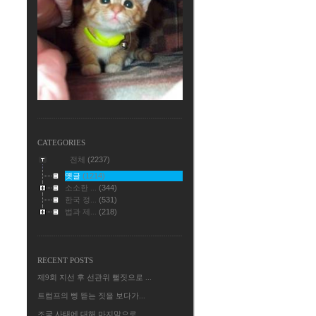
CATEGORIES
전체
(2237)
옛글
(1214)
소소한 ...
(344)
한국 정...
(531)
법과 제...
(218)
RECENT POSTS
제9회 지선 후 선관위 뻘짓으로 ...
트럼프의 삥 뜯는 짓을 보다가...
조국 사태에 대해 마지막으로...