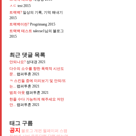
ㅅㄷ
test
2015
트랙백?
일상의 기록, 기억 해내기
2015
트랙백이란?
Progrimang
2015
개
트랙백 테스트
talecue1님의 블로그
2015
최근 댓글 목록
안되나요?
성대경
2021
다수의 소수를 향한 폭력적 시선도
문...
랩퍼투혼
2021
ㅋ 스킨들 중에 미리보기 및 안되/뜨
는...
랩퍼투혼
2021
범죄 아웃
랩퍼투혼
2021
한줄 수다 가능하게 해주세요 저만
안...
랩퍼투혼
2021
태그 구름
공지
블로그
개편
월페이퍼
스팸