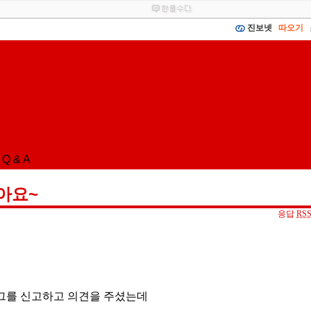
진보넷
따오기
Q & A
아요~
응답
RS
그를 신고하고 의견을 주셨는데