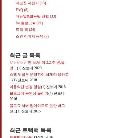
데모꾼 지령서
(13)
FAQ
(8)
매뉴얼&활용팁 권법
(33)
for 불로그★
(21)
트랙-팩
(24)
스킨 이미지 공유
(7)
최근 글 목록
🎈✨🎈✨🎈 진.보.넷.이.2.2.주.년.을.
맞....
(1)
진보네
2020
스팸 댓글은 운영진이 삭제/대응하고
...
(1)
진보네
2018
이용약관 변경 알림
(1)
진보네
2016
블로그에 동영상 올리기
(4)
진보네
2016
블로그 서버 업데이트로 인한 버그
신...
(1)
진보네
2015
최근 트랙백 목록
트랙백 테스팅
재성잉
2016