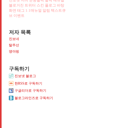
진보넷
서버
운동달력
달력
매뉴얼
블로거진
트위터
스킨
풀로그
바탕
화면
태그
1:1매뉴얼
알림
텍스트큐
브
이벤트
저자 목록
진보네
탈주선
뎡야핑
구독하기
진보넷 블로그
한RSS로 구독하기
구글리더로 구독하기
블로그라인즈로 구독하기