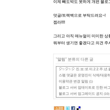
이제 빼도박도 못하게 개편 블로그
덧글/트랙백으로 부탁드려요~!
젭라!!!!
그리고 아직 매뉴얼이 미미한 상
뭐부터 생기면 좋겠다고 의견 주
"
알림
" 분류의 다른 글
🎈✨🎈✨🎈 진.보.넷.이.2.2.주.년.
스팸 댓글은 운영진이 삭제/대응하
이용약관 변경 알림
(1)
블로그 서버 업데이트로 인한 버그
블로그 서버 업그레이드 공지
(10)