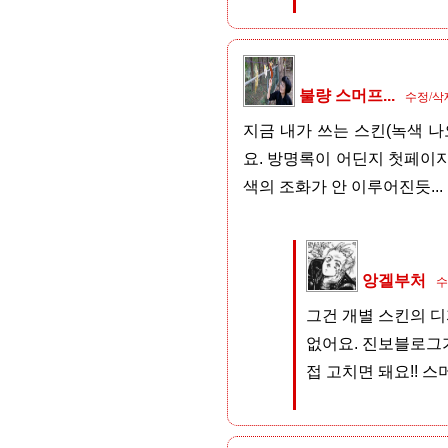
불량 스머프...
수정/삭
지금 내가 쓰는 스킨(녹색 
요. 방명록이 어딘지 첫페이지
색의 조화가 안 이루어진듯...
앙겔부처
수
그건 개별 스킨의 디
없어요. 진보블로그가
접 고치면 돼요!! 스