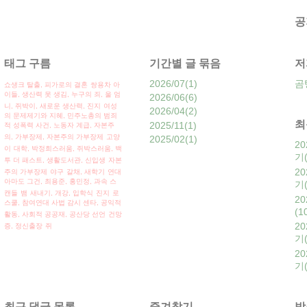
공
태그 구름
기간별 글 묶음
저
2026/07
(1)
곰
쇼생크 탈출, 피가로의 결혼
쌍용차 아
이들, 생산력
못 생김, 누구의 죄, 울 엄
2026/06
(6)
니, 쥐박이,
새로운 생산력, 진지
여성
2026/04
(2)
의 문제제기와 지혜, 민주노총의 범죄
최
2025/11
(1)
적 성폭력 사건, 노동자 계급,
자본주
의, 가부장제, 자본주의 가부장제
고양
2025/02
(1)
20
이
대학, 박정희스러움, 쥐박스러움, 백
기(
투 더 패스트, 생활도서관, 신입생
자본
20
주의 가부장제
야구
갈채, 새학기
연대
아마도 그건, 최용준, 홍민정, 과속 스
기(
캔들
뱀
새내기, 개강, 입학식
진지
로
2
스쿨, 참여연대 사법 감시 센타, 공익적
(1
활동, 사회적 공공재,
공산당 선언
건망
20
증, 정신출장
쥐
기(
20
기(
최근 댓글 목록
즐겨찾기
방