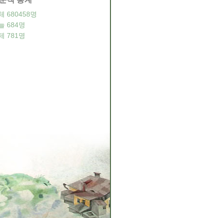
체
680458
명
늘
684
명
제
781
명