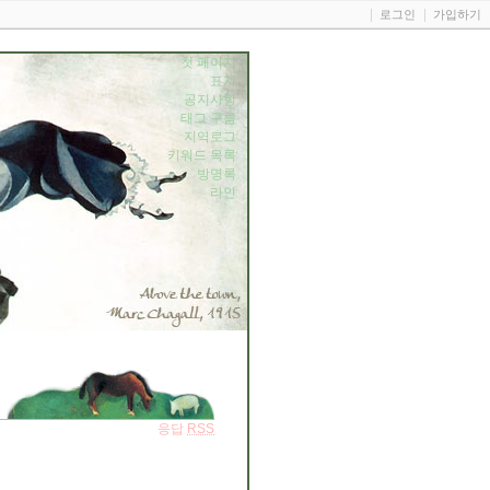
로그인
가입하기
첫 페이지
표지
공지사항
태그 구름
지역로그
키워드 목록
방명록
라인
응답
RSS