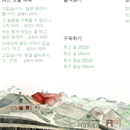
고맙습니다.. 많은 위안이
전
됩니다..
곰탱이
2021
오
그 슬픔을 이해할 수 없으니
어
그저 바라...
성민이
2021
저는 뭔가 맛있는 걸 먹고
싶은 생각이...
곰탱이
2020
구독하기
오래전에 봤던 기억이 있습
최근 글 (
RSS
)
니다. 작고 ...
성민이
2020
최근 글 (Atom)
고맙습니다. 댓글 달아주시
최근 응답 (
RSS
)
고.. 이번 ...
곰탱이
2020
최근 응답 (Atom)