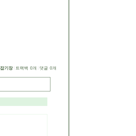
잡기장
트랙백
0
개
댓글
0
개