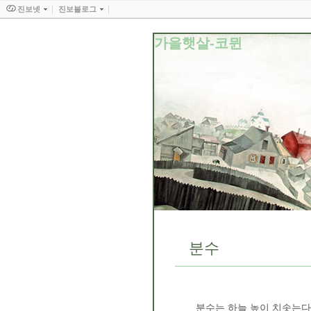
진보넷
진보블로그
가을햇살-코뮌
분수
분수는 하늘 높이 치솟는다