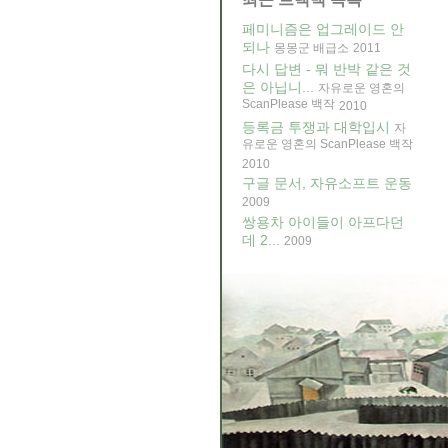
페미니즘은 업그레이드 안
되나
몽몽군 배급소
2011
다시 답변 - 뭐 반박 같은 것
은 아닙니...
자유로운 영혼의
ScanPlease 백작
2010
등록금 투쟁과 대학입시
자
유로운 영혼의 ScanPlease 백작
2010
구글 문서, 자유소프트 운동
2009
쌍용차 아이들이 아프다던
데 2...
2009