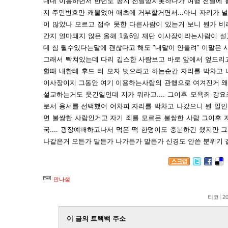
내내 이용하면서 한번도 공지 전달받지못하다가 여행 전날에 
지 주민번호만 캐물었어 애초에 거부할거면서...아니 자리가 
이 많았나 모르고 접수 못한 다른사람이 있는거 보니 뭔가 
간지 얼마돼지 않은 올해 1월6일 재단 이사장이라는사람이 
데 침 튈수있다는말에 괜찮다고 해도 "내말이 안들려" 이말은
그래서 빡쳐있는데 다리 깁스한 사람보고 바로 앞에서 엎드리
할때 내한테 후드 티 모자 벗으라고 하는순간 자리를 박차고
이사장이지 그동안 여기 이용하는사람의 관행으로 여겨진거 왜 
설교하는거도 웃긴일인데 지가 뭐라고.... 그이후 모욕죄 강
로서 용서를 선택했어 어차피 자리를 박차고 나갔으니 뭔 일인
면 불쌍한 사람인거고 자기 죄를 모르믄 불쌍한 사람 그이후 
국.... 광장예배하고나서 먹은 떡 한덩이도 충분하긴 했지만 
나같은거 오든가 말든가 나가든가 말든가 신경도 안쓴 분위기
만나샘
티코
20
이 글의 트랙백 주소