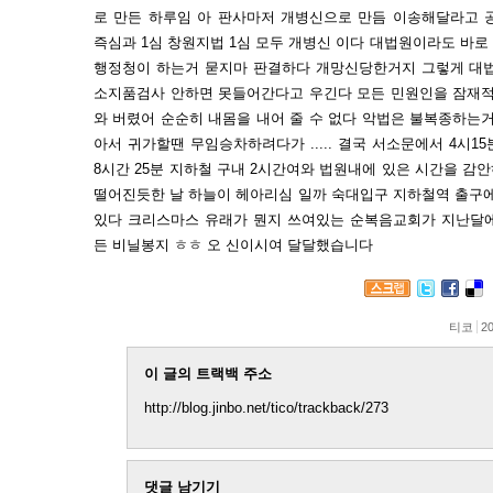
로 만든 하루임 아 판사마저 개병신으로 만듬 이송해달라고
즉심과 1심 창원지법 1심 모두 개병신 이다 대법원이라도 바
행정청이 하는거 묻지마 판결하다 개망신당한거지 그렇게 대법
소지품검사 안하면 못들어간다고 우긴다 모든 민원인을 잠재적
와 버렸어 순순히 내몸을 내어 줄 수 없다 악법은 불복종하는
아서 귀가할땐 무임승차하려다가 ..... 결국 서소문에서 4시1
8시간 25분 지하철 구내 2시간여와 법원내에 있은 시간을 감안하면
떨어진듯한 날 하늘이 헤아리심 일까 숙대입구 지하철역 출구에
있다 크리스마스 유래가 뭔지 쓰여있는 순복음교회가 지난달에
든 비닐봉지 ㅎㅎ 오 신이시여 달달했습니다
티코
20
이 글의 트랙백 주소
http://blog.jinbo.net/tico/trackback/273
댓글 남기기