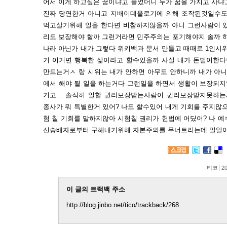
어서 이게 하고싶은 꿈이냐고 물었더니 누가 꿈을 가지고 사냐
진짜 당연한거 아니고 지배이데올로기에 의해 조작된것일수도
먹고살기위해 일을 한다면 비참하지않을까 아니 그런사람이 있
리도 보장해야 할까 그런거라면 민주주의는 포기해야지 솔까 
나라 아닌가 내가 그렇다 위키백과 문서 만들고 때때로 1인
거 이거면 행복한 삶이라고 할수있을까 사실 내가 돈벌이한다
만드는거ㅅ 랑 시위는 내가 안하면 아무도 안하니까 내가 아니
에서 해야 될 일을 하는거다 그런일을 하면서 생활이 보장되
거고... 솔직히 일할 권리보장받는사람이 권리보장받지못하는
종사가 뭐 특별한거 있어? 나도 할수있어 내게 기회를 주지
험 칠 기회를 말하지않아 시험칠 권리가 헌법에 어딨어? 나 
신숭배자로부터 구해내기위해 자본주의를 무너트리는데 밀알
티코
20
이 글의 트랙백 주소
http://blog.jinbo.net/tico/trackback/268