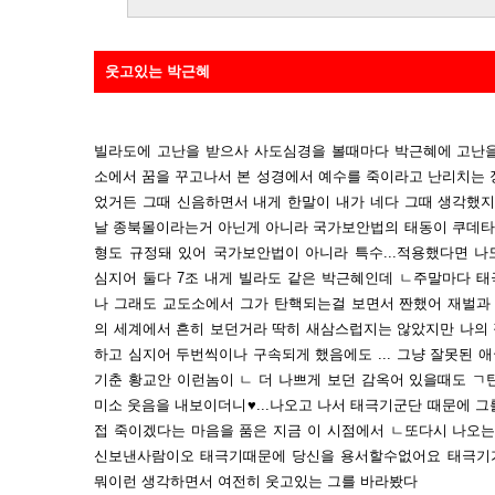
웃고있는 박근혜
빌라도에 고난을 받으사 사도심경을 볼때마다 박근혜에 고난을
소에서 꿈을 꾸고나서 본 성경에서 예수를 죽이라고 난리치는 
었거든 그때 신음하면서 내게 한말이 내가 네다 그때 생각했지
날 종북몰이라는거 아닌게 아니라 국가보안법의 태동이 쿠데타
형도 규정돼 있어 국가보안법이 아니라 특수...적용했다면 
심지어 둘다 7조 내게 빌라도 같은 박근혜인데 ㄴ주말마다 
나 그래도 교도소에서 그가 탄핵되는걸 보면서 짠했어 재벌과
의 세계에서 흔히 보던거라 딱히 새삼스럽지는 않았지만 나의
하고 심지어 두번씩이나 구속되게 했음에도 ... 그냥 잘못된
기춘 황교안 이런놈이 ㄴ 더 나쁘게 보던 감옥어 있을때도 ㄱ
미소 웃음을 내보이더니♥...나오고 나서 태극기군단 때문에 
접 죽이겠다는 마음을 품은 지금 이 시점에서 ㄴ또다시 나오는
신보낸사람이오 태극기때문에 당신을 용서할수없어요 태극기
뭐이런 생각하면서 여전히 웃고있는 그를 바라봤다