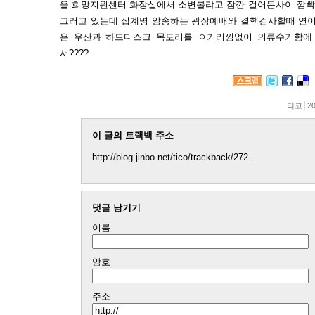
을 희망지원센터 화장실에서 소변볼랴고 잠깐 걸어둔사이 깜빡
그러고 있는데 십계명 암송하는 광장예배와 결핵검사할때 연이
은 우산과 하드디스크 목도리를 ㅇ거리낌없이 의류수거함에
서????
티코
20
이 글의 트랙백 주소
http://blog.jinbo.net/tico/trackback/272
댓글 남기기
이름
암호
주소