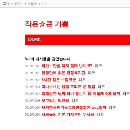
진보넷
진보블로그
작은☆큰 기쁨
2019/01
8
개의 게시물을 찾았습니다.
국가보안법 폐지 절대 반대!!!?
티코
2019/01/30
한달만에 찾은 인정복지관
티코
2019/01/29
6시간 걸은 보람있군
티코
2019/01/29
떠나보내는 엔젤 트리로 온 장갑
티코
2019/01/27
즉결심판 날짜 하나 잡는데 왜 이렇게 어려울까
티
2019/01/24
웃고있는 박근혜
티코
2019/01/06
세계한국인기독교총연합회가 wcc일까
티코
2019/01/04
사람들의 기본 가치관이 무서움
티코
2019/01/04