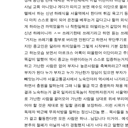
성애 공산당 반대 내세운 극우단체에서 이걸 이단이라 하는걸 
사님 교회 아니었나 게다가 따지고 보면 예수도 이단으로 몰려
텔에서 하는 신년 하례식을 서울역에서 한다며 튀김 육고기 등
다 마치 스스로 왕이 되어 은전을 베푸는거 같다고나 할까 외
게 하라는건 까먹었을까 나 착한일해요 떠벌리는거 같았어 하
신년 하례이니까 ㅅㅂ 쓰레기한테 쓰레기라고 하면 듣는 쓰레
"거지는 쓰레기를 함부로 버리면 안된다"고 하면서 무단투기로
지만 종교인은 달라야 하지않을까 그렇게 시작부터 기분 잡쳤
고 하는모습 보면서 마르크스 어록이 떠올랐어 이단이라고 주
똑같이 말했어 역시 종교는 아편이라는거 스스로 입증하는거지
하고 가난한 사람은 없어 부자나 높은사람을 축복하라고? 애
부자가 된다 누가 부자고 누가 가난한가 양심이 있으면 부자가
빼앗는거니까 서울교통공사에서 노숙인더러 역사에서 나가라고 
하면서 충원을 말하는데 그래 니들 월급 깍고 충원하자 채용 
결과 노숙하는거 결국 일자리도둑놈이 적반하자읜거지 서울역에
로 가난한 사람을 끌어모아 가난한 사람을 상대로 위세 부리며
어야 할 것은 제대로 된 일할 권리를 보장하라...이런 시위
독재자 박근혜 무죄석방을 말하는 정신나간놈 뿐... 목사들을 
가 걸고 활동한다면 모든 사람은 하나...님입니다 이거야.. 
본주의 철폐가 아닐까 내가 경험했지 내가 너다 라고 말했던 