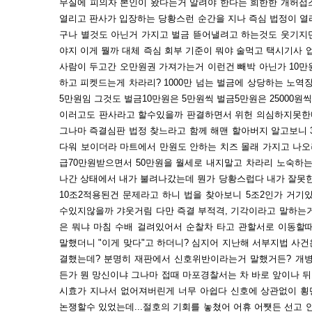
무실에 피의자 본인이 왔다는거 알려야 한다는 희한한 개허접스
열리고 판사가 입장하는 당황스런 순간을 지나 즉심 법정이 열
구나 별것도 아닌거 가지고 벌금 뜯어낼려고 하는것도 웃기지
야지 이게 뭘까 대체 즉심 회부 기준이 뭐야 술먹고 택시기사
사람이 두고간 오만원권 가져가는거 이런건 빼박 아닌가 10만
하고 피켓드는게 차라리? 1000만 넘는 벌금에 상당하는 노역
5만원임 그것도 벌금10만원은 5만원씩 벌금5만원은 25000
이러고도 판사라고 할수있을까 판결하면서 위헌 의심하지못한
그나마 즉결심판 법정 찾느라고 함께 해맨 할아버지 알고보니 
다워 보이더라 마트에서 만원도 안하는 치즈 몰래 가지고 나
급70만원받으면서 50만원을 월세로 내지말고 차라리 노숙하는
나간 상태에서 내가 불려나갔는데 뭔가 당황스럽다 내가 잘못
10조2적용된건 문제라고 하니 법을 찾아보니 5조2인가 거기
수있지않을까 갸웃거림 다만 즉결 부적격, 기각이라고 말하는거 
은 뭐냐 마침 수배 걸려있어서 순찰차 타고 관할서로 이동할
말했더니 "이게 맞다"고 하더니? 심지어 지난해 서부지법 사건
결했는데? 분명히 재판에서 신호위반이라는거 말했거든? 개병
든가 뭔 망신이냐 그나마 접때 마포경찰서는 차 바로 앞이나 
시효가 지나서 없어져버린게 너무 아쉽다 신호에 상관없이 횡
논쟁할수 있었는데...절호의 기회를 놓쳤어 어휴 어쨋든 선고 