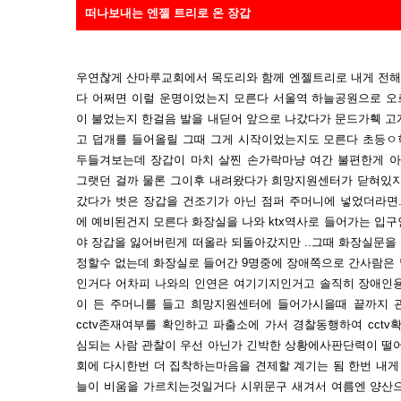
떠나보내는 엔젤 트리로 온 장갑
우연찮게 산마루교회에서 목도리와 함께 엔젤트리로 내게 전해진
다 어쩌면 이럴 운명이었는지 모른다 서울역 하늘공원으로 오
이 불었는지 한걸음 발을 내딛어 앞으로 나갔다가 문드가훽 고
고 덥개를 들어올릴 그때 그게 시작이었는지도 모른다 초등ㅇ
두들겨보는데 장갑이 마치 살찐 손가락마냥 여간 불편한게 
그랫던 걸까 물론 그이후 내려왔다가 희망지원센터가 닫혀있지
갔다가 벗은 장갑을 건조기가 아닌 점퍼 주머니에 넣었더라면.
에 예비된건지 모른다 화장실을 나와 ktx역사로 들어가는 입
야 장갑을 잃어버린게 떠올라 되돌아갔지만 ..그때 화장실문을
정할수 없는데 화장실로 들어간 9명중에 장애쪽으로 간사람은 
인거다 어차피 나와의 인연은 여기기지인거고 솔직히 장애인용
이 든 주머니를 들고 희망지원센터에 들어가시을때 끝까지 
cctv존재여부를 확인하고 파출소에 가서 경찰동행하여 cct
심되는 사람 관찰이 우선 아닌가 긴박한 상황에사판단력이 떨어
회에 다시한번 더 집착하는마음을 견제할 계기는 됨 한번 내게
늘이 비움을 가르치는것일거다 시위문구 새겨서 여름엔 양산으