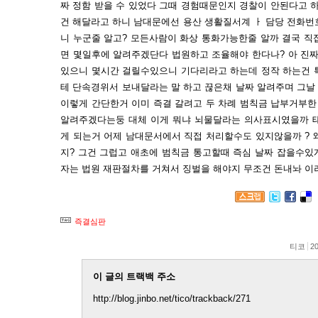
짜 정함 받을 수 있었다 그때 경험때문인지 경찰이 안된다고 
건 해달라고 하니 남대문에선 용산 생활질서계 ㅏ 담당 전화번
니 누군줄 알고? 모든사람이 화상 통화가능한줄 알까 결국 직
면 몇일후에 알려주겠단다 법원하고 조율해야 한다나? 아 진짜
있으니 몇시간 걸릴수있으니 기다리라고 하는데 정작 하는건
테 단속경위서 보내달라는 말 하고 끊은채 날짜 알려주며 그날
이렇게 간단한거 이미 즉결 갈려고 두 차례 범칙금 납부거부
알려주겠다는둥 대체 이게 뭐냐 뇌물달라는 의사표시였을까 태
게 되는거 어제 남대문서에서 직접 처리할수도 있지않을까 ? 
지? 그건 그럽고 애초에 범칙금 통고할때 즉심 날짜 잡을수있
자는 법원 재판절차를 거쳐서 징벌을 해야지 무조건 돈내놔 이
즉결심판
티코
20
이 글의 트랙백 주소
http://blog.jinbo.net/tico/trackback/271