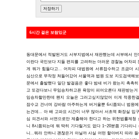
6시간 걸은 보람있군
동대문에서 적발된거도 서부지법에서 재판했는데 서부에서 안되
이란다 국민보다 지들 편의를 고려하는 더러운 경찰놈 어차피 
게 뭐가 힘들다고... 어차피 대법원에 서류접수하고 조금더
심산으로 무작정 쳐들어갔어 서울역과 법원 도보 지도검색해보니
문에서 출발했다 일단 발걸음은 좋다 밤새 비가 왔는지 촉촉히
고 또걷다보니 무임승차하고픈 욕망이 피어오른다 재판받는거 
임승차할만한데 왠지 오늘은 그러고싶지않았어 이게 적중한걸
잠수교 건너며 강바람 마주하는게 버거울뿐 6시쯤되니 법원에
는건데... 아 배 고파요 시간이 너무 많아서 서초역 화장실 입
심 의견서와 서면으로만 제출해야 한다고 하는 위헌법률제청 
니 8시쯤되는데 뭐 딱히 기다릴거도 없다 1~20분쯤 기다리
니...뭐라 안하니 괜찮은거 아닐까 사실 어떤 할아버지 따라