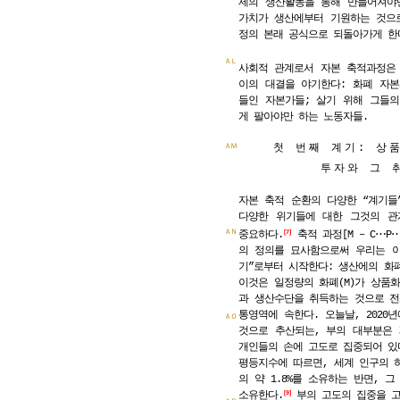
제의 생산활동을 통해 만들어져야
가치가 생산에부터 기원하는 것으
정의 본래 공식으로 되돌아가게 한
ＡＬ
사회적 관계로서 자본 축적과정은
이의 대결을 야기한다: 화폐 자
들인 자본가들; 살기 위해 그들
게 팔아야만 하는 노동자들.
첫 번째 계기: 상
ＡＭ
투자와 그 
자본 축적 순환의 다양한 “계기들
다양한 위기들에 대한 그것의 관
⋯
ＡＮ
중요하다.
축적 과정[M – C
P
7
의 정의를 묘사함으로써 우리는 이
기”로부터 시작한다: 생산에의 화폐자
이것은 일정량의 화폐(M)가 상품화
과 생산수단을 취득하는 것으로 전
통영역에 속한다. 오늘날, 2020년
ＡＯ
것으로 추산되는, 부의 대부분은
개인들의 손에 고도로 집중되어 있
평등지수에 따르면, 세계 인구의 하
의 약 1.8%를 소유하는 반면, 그 
소유한다.
부의 고도의 집중을 고
9