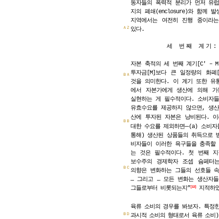
동자들의 폭력적 분리가 먼저 유
지의 폐쇄(enclosure)와 함께
지역에서는 여전히 진행 중이라는
ＡＺ
있다.
세 번째 계기:
자본 축적의 세 번째 계기[C′ – M
투자금[M]보다 큰 일정량의 화폐[
ＢＡ
것을 의미한다. 이 계기 또한 유
에서 자본가에게 생산에 의해 가
실현하는 게 필수적이다. 소비자
유효수요를 제공하지 않으면, 생
산에 투자된 자본은 낭비된다. 
ＢＢ
─
대한 수요를 제외하면
(a) 소비
통해) 생산된 상품들의 취득으로 방
비자들이 이러한 욕구들을 충족할
는 것은 필수적이다. 첫 번째 
보수주의 경제학자 조셉 슘페터는
ＢＣ
의향은 변화하는 그들의 선호들 
… 그리고 … 모든 변화는 생산자
그들로부터 비롯되는지”
지적하였
13
육류
소비의
경우를
봐보자.
특정
ＢＤ
과시적
소비의
형태로서
육류
소비