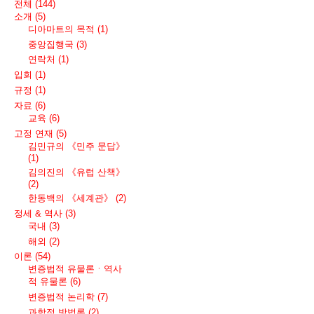
전체
(144)
소개
(5)
디아마트의 목적
(1)
중앙집행국
(3)
연락처
(1)
입회
(1)
규정
(1)
자료
(6)
교육
(6)
고정 연재
(5)
김민규의 《민주 문답》
(1)
김의진의 《유럽 산책》
(2)
한동백의 《세계관》
(2)
정세 & 역사
(3)
국내
(3)
해외
(2)
이론
(54)
변증법적 유물론ㆍ역사
적 유물론
(6)
변증법적 논리학
(7)
과학적 방법론
(2)