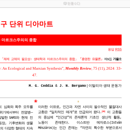
연구 단위 디아마트
과 마르크스주의의 종합
응답
RSS
「
」
『
』
체제 교체의 필요성: 생태학과 마르크스주의의 종합
총명한 유물론
제
1
집
가을
호
 An Ecological and Marxian Synthesis”, ​
Monthly Review
, 75 (11), 2024: 33-
47.
&
| 이탈리아 생태 운동가
M
.
G
.
Ceddia
J
.
N
.
Bergamo
✬
Ｒ
의 심화와
폭주 모두를
이러한 이유로, 인간과 자연 사이의 필수적인 물질대사
─
교환은 “일차적인 매개”로 언급되어 왔다.
이 교환들
29
위기에서부터 전염병
의 중심에 “인간성”의 존재론적 기초인 생산적 활동,
발발한
SARS와 현재 진
노동이 존재한다. 이스트반 메자로스(István
등장, 기후변화와 생물
Mészáros)는 인간 존재는 “자연의 특수한 부분으로서
제의
다양한
형태의
지속