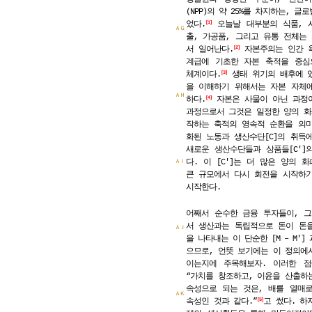
(NPP)의 약 25%를 차지하는, 
었다.
오늘날 대부분의 식품, 사
1
ＡＧ
출, 가공품, 그리고 유통 전체는
서 일어난다.
자본주의는 인간 욕
2
계급에 기초한 자본 축적을 중심
체계이다.
생태 위기의 배후에 
3
을 이해하기 위해서는 자본 자체
ＡＨ
하다.
자본은 사물이 아닌 과정이
4
과정으로서 그것은 일정한 양의 화폐
작하는 축적의 영속적 순환을 의미한
화된 노동과 생산수단[C]의 취득에
새로운 생산수단들과 상품들[C′]의
다. 이 [C′]는 더 많은 양의 화
ＡＩ
큰 규모에서 다시 회전을 시작하기 
시작한다.
어째서 순수한 금융 투자들이, 
서 생산과는 독립적으로 돈이 돈
ＡＪ
을 나타내는 이 단순한 [M – M′
으므로, 언뜻 보기에는 이 정의에
이는지에 주목해보자. 이러한 점
“가치를 창조하고, 이윤을 산출하
속성으로 되는 것은, 배를 열매
ＡＫ
속성인 것과 같다.”
고 썼다. 하지
5