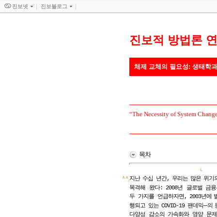
진보넷
진보블로그
진보적 방법론 
체제 교체의 필요성: 생태학
“The Necessity of System Change:
목차
Ｌ
ＡＡ
지난
수십
년간,
우리는
많은
위기
목격해 왔다:
2008년 글로벌
금융
두 가지를 언급하자면,
2003년에
─
행되고 있는
COVID-19 팬데믹
의
다양성 감소의 가속화와 영양 문