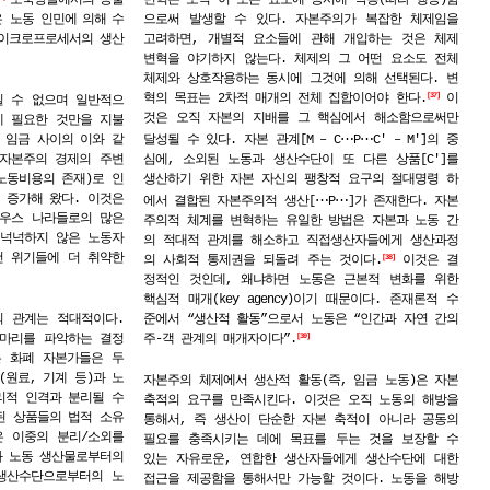
은 노동
인민에
의해
수
으로써 발생할 수 있다. 자본주의가 복잡한 체제임을
이크로프로세서의
생산
고려하면, 개별적 요소들에 관해 개입하는 것은 체제
변혁을 야기하지 않는다. 체제의 그 어떤 요소도 전체
체제와 상호작용하는 동시에 그것에 의해 선택된다. 변
혁의 목표는 2차적 매개의 전체 집합이어야 한다.
이
37
질 수 없으며 일반적으
것은 오직 자본의 지배를 그 핵심에서 해소함으로써만
에 필요한 것만을 지불
⋯
⋯
 임금 사이의 이와 같
달성될 수 있다. 자본 관계[M – C
P
C′ – M′]의 중
(자본주의 경제의 주변
심에, 소외된 노동과 생산수단이 또 다른 상품[C′]를
노동비용의 존재)로 인
생산하기 위한 자본 자신의 팽창적 요구의 절대명령 하
 증가해 왔다. 이것은
⋯
⋯
에서 결합된 자본주의적 생산[
P
]가 존재한다. 자본
사우스 나라들로의 많은
주의적 체계를 변혁하는 유일한 방법은 자본과 노동 간
넉넉하지 않은 노동자
의 적대적 관계를 해소하고 직접생산자들에게 생산과정
건 위기들에 더 취약한
의 사회적 통제권을 되돌려 주는 것이다.
이것은 결
38
정적인 것인데, 왜냐하면 노동은 근본적 변화를 위한
핵심적 매개(key agency)이기 때문이다. 존재론적 수
의 관계는 적대적이다.
준에서 “생산적 활동”으로서 노동은 “인간과 자연 간의
실마리를 파악하는 결정
주-객 관계의 매개자이다”.
39
는 화폐 자본가들은 두
원료, 기계 등)과 노
자본주의 체제에서 생산적 활동(즉, 임금 노동)은 자본
리적 인격과 분리될 수
축적의 요구를 만족시킨다. 이것은 오직 노동의 해방을
된 상품들의 법적 소유
통해서, 즉 생산이 단순한 자본 축적이 아니라 공동의
은 이중의 분리/소외를
필요를 충족시키는 데에 목표를 두는 것을 보장할 수
과 노동 생산물로부터의
있는 자유로운, 연합한 생산자들에게 생산수단에 대한
 생산수단으로부터의 노
접근을 제공함을 통해서만 가능할 것이다. 노동을 해방