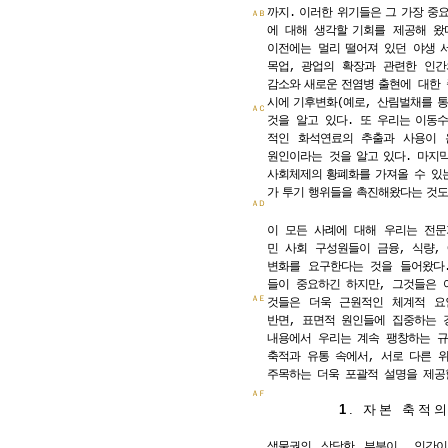
까지.
이러한
위기들은
그
가장
중
ＡＢ
에 대해 생각할
기회를 제공해 왔
이전에는 멀리
떨어져 있던 야생
목업,
광업의 확장과 관련한 인간
감소와
새로운
전염병
출현에 대한 
시에
기후변화(예로, 산림벌채를
통
ＡＣ
것을 알고 있다. 또 우리는
이동수
적인 화석연료의 추출과 사용이 
원인이라는 것을
알고
있다.
마지막
사회체제의
황폐화를
가져올 수 있
가
투기
행위들을
촉진해왔다는
것도
ＡＤ
이 모든 사례에 대해 우리는 전문
민 사회 구성원들이 금융, 식량,
변화를 요구한다는 것을 들어왔다
들이 중요하긴 하지만, 그것들은 
ＡＥ
것들은 더욱 근원적인 체계적 요
반면, 표면적 원인들에 집중하는 
내용에서 우리는 계속 팽창하는 규
축적과 유통 속에서, 서로 다른 
주목하는 더욱 포괄적 설명을 제공
ＡＦ
1
.
자본 축적의
생물권의 상당한 부분이, 인간이