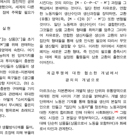
럽에서의 점진적인 공유
⋯
⋯
시킨다는 것의 의미는 [M – C
P
C′ – M′] 과정을 그
 발생했으며, 세계의 다른
핵심에서 분쇄하는 것이다. 일단 한번 자유로운, 연합
 점에 주목할 필요가
한 노동자들이 생산수단과 생산과정을 장악하면, 교환
(유통) 영역(즉, [M – C]와 [C′ – M′]) 또한 변형될
것이다. 일단 노동력과 생산수단이 다시 결합한다면,
 실현
그것들은 상품 교환의 형태를 취하기를 멈추고 그리하
여 자유로운, 연합한 생산자들은 생산과 교환의 보다
′]는 상품[C′]을 초기
집단적 형태들을 통해 상호 인식된 필요에 따라서 무엇
M′]를 위해 판매하는
을 생산할지 결정할 수 있다. 이러한 의미에서 자본의
통영역에 속한다. 여기
폐지는 새로운 교환 형태, 즉 인간의 필요를 충족시키
능하게 된 잉여가치를
는 데에 목표 설정된 활동들의 상호 교환의 출현으로
들과 투자자들이 충분한
이어진다.
산수단들과 상품들의 생
─
이러한 이유로
자본재에
계급투쟁에 대한 협소한 개념에서
자들의 욕구들은 (광고를
광의의 개념으로
향 지어지고, (b) 소
 충분한 구매력을 가지
마르크스는
자본론에서
개별적
생산
단위와
유통영역으로
지점과 관련해서 위대한
매개된 전체 사이의 기본 모순을 밝혀냈다.
개별
생산
 어떻게 “소비자들의
단위에서 노동은 기계를 통해 협동을 생산의 본질적 요
속에서 무시해도 좋은지
인으로 만들고 “집단적 노동자”를
창조하는
노동과정에
들의 행위로써 초래되고
대한 자본의 합리화로 인해 더욱더 사회화된다.
그럼
40
다.
에도 시장은 그 본질상
무정부적이고,
사람들은
서로에
대해
단순히
상품들(상품으로서
노동을
포함하여)과
화폐
한
생활방식(예를
들어,
로서
타인과
관계한다.
)의
조장에
의해
부풀려