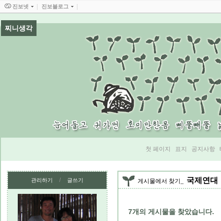
진보넷
진보블로그
찌니생각
첫 페이지
표지
공지사항
국제연대
/
관리하기
글쓰기
게시물에서 찾기
7
개의 게시물을 찾았습니다.