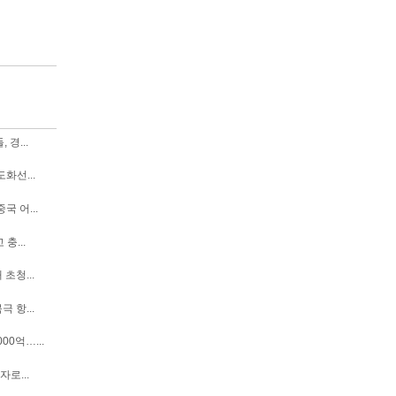
경...
화선...
국 어...
충...
초청...
 항...
00억…...
자로...