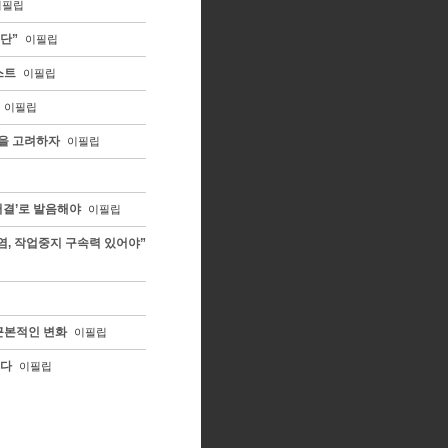
이필립
단”
이필립
스트
이필립
이필립
을 고려하자
이필립
서결’로 발음해야
이필립
염, 작업중지 구속력 있어야”
근본적인 변화
이필립
리다
이필립