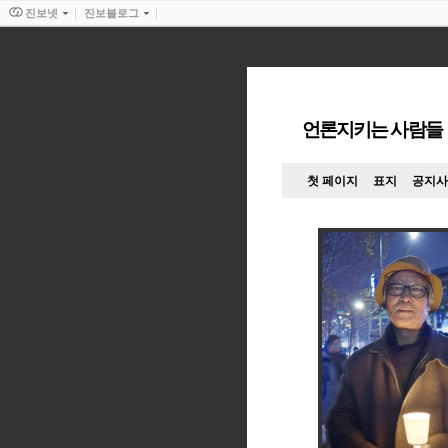
진보넷
진보블로그
언론지키는 사람들
첫 페이지
표지
공지사