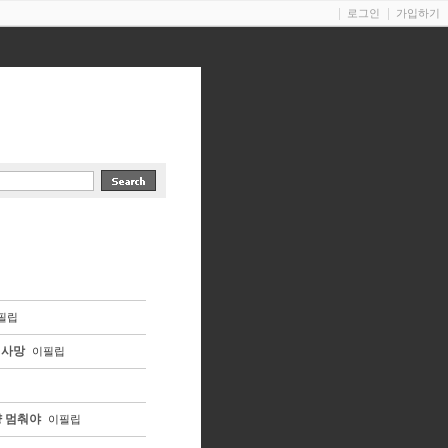
로그인
가입하기
필립
 사망
이필립
냥 멈춰야
이필립