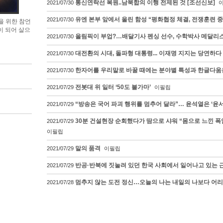
통신연락선 복원..남북합의 이행 전제된 것 [조선신보]
2021/07/30
유엔 본부 앞에서 울린 함성 “평화협정 체결, 전쟁훈련 중
2021/07/30
을 위한 참언
이 되어 살으
올림픽이 부업?…배달기사 펜싱 선수, 수학박사 메달리
2021/07/30
대전환의 시대, 돌파형 대통령... 이재명 지지는 당연하다
2021/07/30
한자어를 우리말로 바꿀 때에는 분야별 특성과 한글다움
2021/07/30
전봇대 위 일터 ‘50도 불가마’
2021/07/29
이필립
“방송은 국어 파괴 행위를 멈추어 달라”… 윤석열은 ‘윤
2021/07/29
30분 건설현장 순회했다가 땀으로 샤워 “몸으로 느낀 폭
2021/07/29
이필립
말의 품격
2021/07/29
이필립
반공·반북에 짓눌려 있던 한국 사회에서 일어나고 있는 
2021/07/29
멈추지 않는 도전 정신…오늘의 나는 내일의 나보다 어
2021/07/28