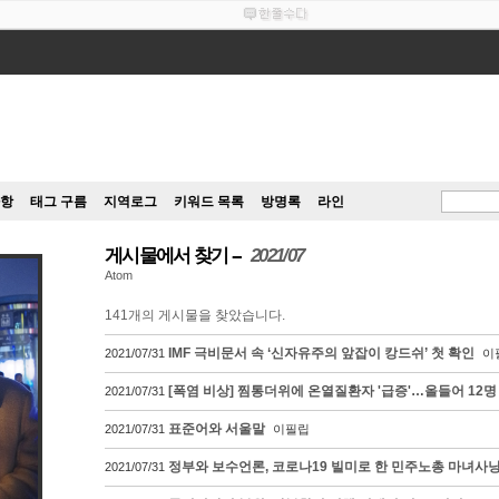
항
태그 구름
지역로그
키워드 목록
방명록
라인
게시물에서 찾기
2021/07
Atom
141
개의 게시물을 찾았습니다.
IMF 극비문서 속 ‘신자유주의 앞잡이 캉드쉬’ 첫 확인
2021/07/31
이
[폭염 비상] 찜통더위에 온열질환자 '급증'…올들어 12명
2021/07/31
표준어와 서울말
2021/07/31
이필립
정부와 보수언론, 코로나19 빌미로 한 민주노총 마녀사
2021/07/31