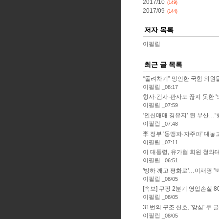
2017/10
(149)
2017/09
(144)
저자 목록
이필립
최근 글 목록
“돌려차기” 망언한 국힘 의원들, 
이필립
08:17
형사·검사·판사도 끊지 못한 '도
이필립
07:59
‘인신매매 경유지’ 된 부산…“중
이필립
07:48
李 정부 '동맹파·자주파' 대놓고 
이필립
07:11
이 대통령, 유가협 회원 청와대 
이필립
06:51
'빙하 깨고 평화로'…이재명 '북극
이필립
08/05
[속보] 쿠팡 2분기 영업손실 80
이필립
08/05
31번의 구조 신호, '앙심' 두 글
이필립
08/05