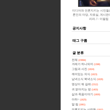
미디어와 언론지키는 시민들
론인의 마당, 자료실, 게시판
리라..!
이필립
공지사항
태그 구름
글 분류
전체
(23994)
겨레가 하나되어
(1398)
그림과 사진
(1624)
깨어있는 의식
(1623)
남녁소식 북녁소식
(1626)
명상이 뭐 길래
(1512)
귀 맑아지는 방
(1403)
삶과 죽음이야기
(1600)
아하~
(1625)
알 림
(1661)
언론지키는 사람들
(1507)