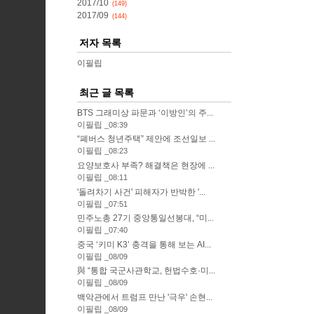
2017/10
(149)
2017/09
(144)
저자 목록
이필립
최근 글 목록
BTS 그래미상 파문과 ‘이방인’의 주...
이필립
08:39
“폐버스 청년주택” 제안에 조선일보 ...
이필립
08:23
요양보호사 부족? 해결책은 현장에 ...
이필립
08:11
'돌려차기 사건' 피해자가 반박한 '...
이필립
07:51
민주노총 27기 중앙통일선봉대, “미...
이필립
07:40
중국 ‘키미 K3’ 충격을 통해 보는 AI...
이필립
08/09
與 “통합 국군사관학교, 헌법수호·미...
이필립
08/09
백악관에서 트럼프 만난 '극우' 손현...
이필립
08/09