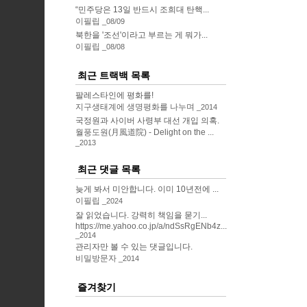
“민주당은 13일 반드시 조희대 탄핵...
이필립
08/09
북한을 '조선'이라고 부르는 게 뭐가...
이필립
08/08
최근 트랙백 목록
팔레스타인에 평화를!
지구생태계에 생명평화를 나누며
2014
국정원과 사이버 사령부 대선 개입 의혹.
월풍도원(月風道院) - Delight on the ...
2013
최근 댓글 목록
늦게 봐서 미안합니다. 이미 10년전에 ...
이필립
2024
잘 읽었습니다. 강력히 책임을 묻기...
https://me.yahoo.co.jp/a/ndSsRgENb4z...
2014
관리자만 볼 수 있는 댓글입니다.
비밀방문자
2014
즐겨찾기