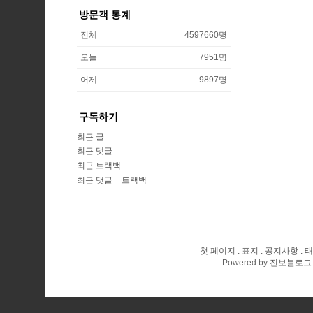
방문객 통계
전체
4597660
명
오늘
7951
명
어제
9897
명
구독하기
최근 글
최근 댓글
최근 트랙백
최근 댓글 + 트랙백
첫 페이지
표지
공지사항
태
Powered by
진보블로그