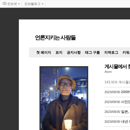
진보넷
진보블로그
언론지키는 사람들
첫 페이지
표지
공지사항
태그 구름
지역로그
키워
게시물에서 
Atom
141
개의 게시물
200
2023/09/30
시민단
2023/09/30
일본,
2023/09/30
내년 
2023/09/30