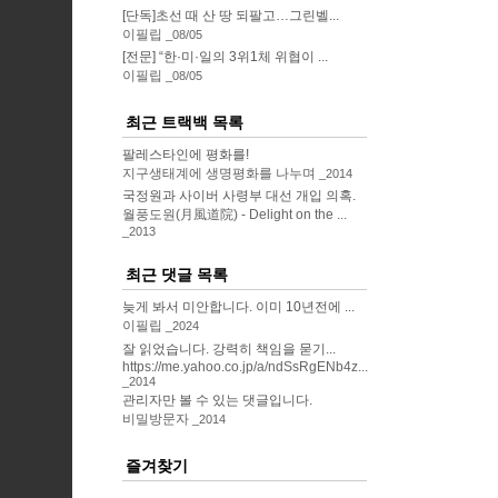
[단독]초선 때 산 땅 되팔고…그린벨...
이필립
08/05
[전문] “한·미·일의 3위1체 위협이 ...
이필립
08/05
최근 트랙백 목록
팔레스타인에 평화를!
지구생태계에 생명평화를 나누며
2014
국정원과 사이버 사령부 대선 개입 의혹.
월풍도원(月風道院) - Delight on the ...
2013
최근 댓글 목록
늦게 봐서 미안합니다. 이미 10년전에 ...
이필립
2024
잘 읽었습니다. 강력히 책임을 묻기...
https://me.yahoo.co.jp/a/ndSsRgENb4z...
2014
관리자만 볼 수 있는 댓글입니다.
비밀방문자
2014
즐겨찾기