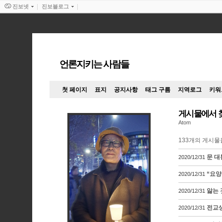
진보넷
진보블로그
언론지키는 사람들
첫 페이지
표지
공지사항
태그 구름
지역로그
키워
게시물에서 
Atom
133
개의 게시물
문 대
2020/12/31
“요양
2020/12/31
앓는 
2020/12/31
전교생
2020/12/31