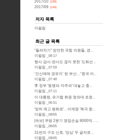
2017/10
(149)
2017/09
(144)
저자 목록
이필립
최근 글 목록
“돌려차기” 망언한 국힘 의원들, 경...
이필립
08:17
형사·검사·판사도 끊지 못한 '도화선...
이필립
07:59
‘인신매매 경유지’ 된 부산…“중국 어...
이필립
07:48
李 정부 '동맹파·자주파' 대놓고 충...
이필립
07:11
이 대통령, 유가협 회원 청와대 초청...
이필립
06:51
'빙하 깨고 평화로'…이재명 '북극 항...
이필립
08/05
[속보] 쿠팡 2분기 영업손실 8000억…...
이필립
08/05
31번의 구조 신호, '앙심' 두 글자로...
이필립
08/05