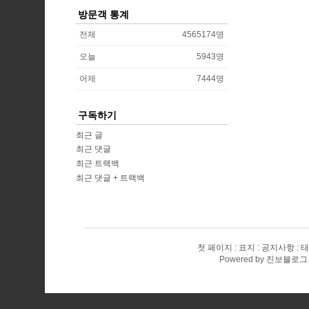
방문객 통계
전체
4565174
명
오늘
5943
명
어제
7444
명
구독하기
최근 글
최근 댓글
최근 트랙백
최근 댓글 + 트랙백
첫 페이지
표지
공지사항
태
Powered by
진보블로그