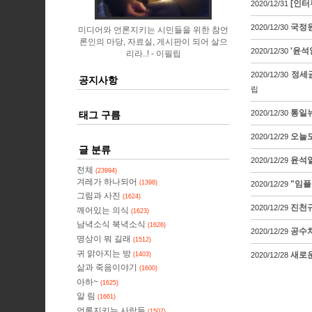
[인터
2020/12/31
국정
2020/12/30
미디어와 언론지키는 시민들을 위한 참언
론인의 마당, 자료실, 게시판이 되어 살으
'윤석
2020/12/30
리라..!
이필립
정세균
2020/12/30
공지사항
립
통일뉴
2020/12/30
태그 구름
오늘도
2020/12/29
글 분류
윤석열
2020/12/29
전체
(23994)
겨레가 하나되어
(1398)
"임플
2020/12/29
그림과 사진
(1624)
진천규
2020/12/29
깨어있는 의식
(1623)
남녁소식 북녁소식
(1626)
공수처
2020/12/29
명상이 뭐 길래
(1512)
귀 맑아지는 방
새로운
(1403)
2020/12/28
삶과 죽음이야기
(1600)
아하~
(1625)
알 림
(1661)
언론지키는 사람들
(1507)