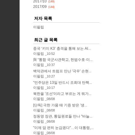
2017/10
(149)
2017/09
(144)
저자 목록
이필립
최근 글 목록
중국 ‘키미 K3’ 충격을 통해 보는 AI...
이필립
10:52
與 “통합 국군사관학교, 헌법수호·미...
이필립
10:37
백악관에서 트럼프 만난 '극우' 손현...
이필립
10:27
“민주당은 13일 반드시 조희대 탄핵...
이필립
10:17
북한을 '조선'이라고 부르는 게 뭐가...
이필립
08/08
[단독] 극한 가뭄 때 기증 받은 '생...
이필립
08/08
정동영 장관, 통일원로들 만나 "바늘...
이필립
08/08
"이제 맘 편히 눈감겠다"…이 대통령,...
이필립
08/08