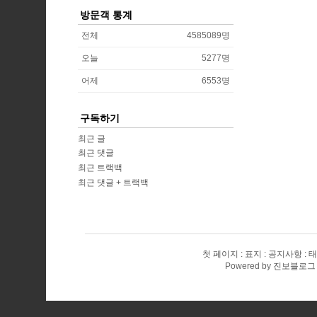
방문객 통계
전체
4585089
명
오늘
5277
명
어제
6553
명
구독하기
최근 글
최근 댓글
최근 트랙백
최근 댓글 + 트랙백
첫 페이지
표지
공지사항
태
Powered by
진보블로그