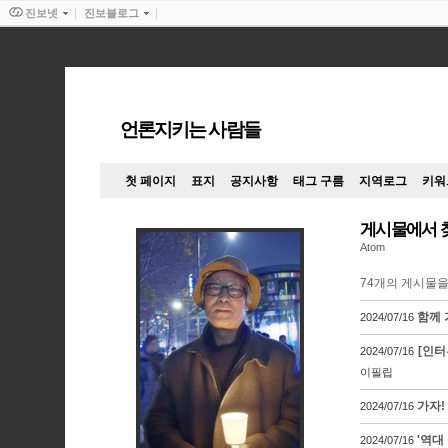
진보넷
진보블로그
언론지키는 사람들
첫 페이지
표지
공지사항
태그 구름
지역로그
키워
게시물에서 
Atom
74
개의 게시물을
함께 
2024/07/16
[인터
2024/07/16
이필립
가자!
2024/07/16
'역대
2024/07/16