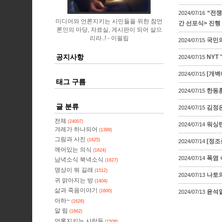
“전쟁
2024/07/16
미디어와 언론지키는 시민들을 위한 참언
간 선포식> 진행
론인의 마당, 자료실, 게시판이 되어 살으
리라..!
이필립
국민의
2024/07/15
공지사항
NYT
2024/07/15
[개벽
2024/07/15
태그 구름
한동훈
2024/07/15
글 분류
김정은
2024/07/15
전체
(24007)
워싱턴
2024/07/14
겨레가 하나되어
(1399)
그림과 사진
(1625)
[정조
2024/07/14
깨어있는 의식
(1624)
폭염 
2024/07/14
남녁소식 북녁소식
(1627)
명상이 뭐 길래
(1512)
나토의
2024/07/13
귀 맑아지는 방
(1404)
삶과 죽음이야기
윤석열
(1600)
2024/07/13
아하~
(1626)
알 림
(1662)
언론지키는 사람들
(1508)