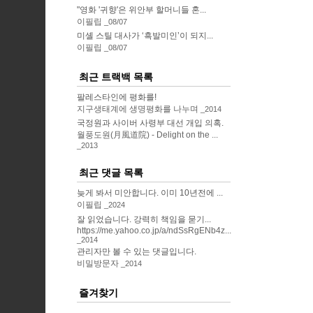
"영화 '귀향'은 위안부 할머니들 혼...
이필립
08/07
미셸 스틸 대사가 ‘흑발미인’이 되지...
이필립
08/07
최근 트랙백 목록
팔레스타인에 평화를!
지구생태계에 생명평화를 나누며
2014
국정원과 사이버 사령부 대선 개입 의혹.
월풍도원(月風道院) - Delight on the ...
2013
최근 댓글 목록
늦게 봐서 미안합니다. 이미 10년전에 ...
이필립
2024
잘 읽었습니다. 강력히 책임을 묻기...
https://me.yahoo.co.jp/a/ndSsRgENb4z...
2014
관리자만 볼 수 있는 댓글입니다.
비밀방문자
2014
즐겨찾기