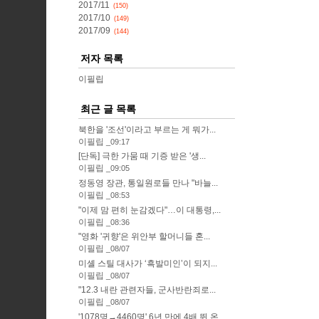
2017/11
(150)
2017/10
(149)
2017/09
(144)
저자 목록
이필립
최근 글 목록
북한을 '조선'이라고 부르는 게 뭐가...
이필립
09:17
[단독] 극한 가뭄 때 기증 받은 '생...
이필립
09:05
정동영 장관, 통일원로들 만나 "바늘...
이필립
08:53
"이제 맘 편히 눈감겠다"…이 대통령,...
이필립
08:36
"영화 '귀향'은 위안부 할머니들 혼...
이필립
08/07
미셸 스틸 대사가 ‘흑발미인’이 되지...
이필립
08/07
"12.3 내란 관련자들, 군사반란죄로...
이필립
08/07
'1078명→4460명' 6년 만에 4배 뛴 온...