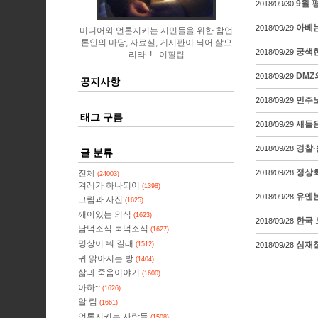
9월 
2018/09/30
아베
2018/09/29
미디어와 언론지키는 시민들을 위한 참언
론인의 마당, 자료실, 게시판이 되어 살으
궁색한
2018/09/29
리라..!
이필립
DMZ
2018/09/29
공지사항
민주노
2018/09/29
태그 구름
새들은
2018/09/29
경찰·
2018/09/28
글 분류
정상회
전체
2018/09/28
(24003)
겨레가 하나되어
(1398)
유엔본
2018/09/28
그림과 사진
(1625)
깨어있는 의식
(1623)
한국 
2018/09/28
남녁소식 북녁소식
(1627)
명상이 뭐 길래
심재철
(1512)
2018/09/28
귀 맑아지는 방
(1404)
삶과 죽음이야기
(1600)
아하~
(1626)
알 림
(1661)
언론지키는 사람들
(1508)