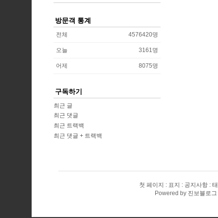
방문객 통계
전체
4576420
명
오늘
3161
명
어제
8075
명
구독하기
최근 글
최근 댓글
최근 트랙백
최근 댓글 + 트랙백
첫 페이지
표지
공지사항
태
Powered by
진보블로그