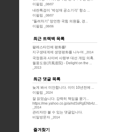
이필립
08/07
내란특검이 ‘박성재 공소기각’ 항소 ...
이필립
08/07
“돌려차기” 망언한 국힘 의원들, 경...
이필립
08/06
최근 트랙백 목록
팔레스타인에 평화를!
지구생태계에 생명평화를 나누며
2014
국정원과 사이버 사령부 대선 개입 의혹.
월풍도원(月風道院) - Delight on the ...
2013
최근 댓글 목록
늦게 봐서 미안합니다. 이미 10년전에 ...
이필립
2024
잘 읽었습니다. 강력히 책임을 묻기...
https://me.yahoo.co.jp/a/ndSsRgENb4z...
2014
관리자만 볼 수 있는 댓글입니다.
비밀방문자
2014
즐겨찾기