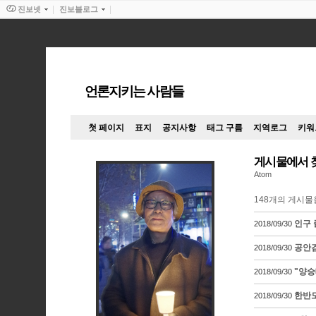
진보넷
진보블로그
언론지키는 사람들
첫 페이지
표지
공지사항
태그 구름
지역로그
키워
게시물에서 
Atom
148
개의 게시물
인구 
2018/09/30
공안검
2018/09/30
"양승
2018/09/30
한반도
2018/09/30