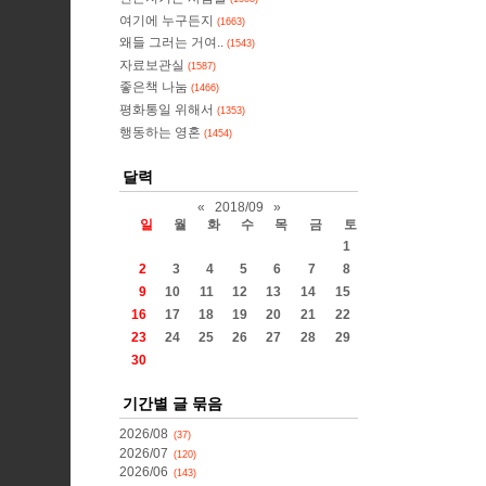
여기에 누구든지
(1663)
왜들 그러는 거여..
(1543)
자료보관실
(1587)
좋은책 나눔
(1466)
평화통일 위해서
(1353)
행동하는 영혼
(1454)
달력
«
2018/09
»
일
월
화
수
목
금
토
1
2
3
4
5
6
7
8
9
10
11
12
13
14
15
16
17
18
19
20
21
22
23
24
25
26
27
28
29
30
기간별 글 묶음
2026/08
(37)
2026/07
(120)
2026/06
(143)