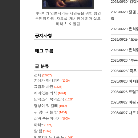
'검찰
2025/06/30
정권 
2025/06/29
미디어와 언론지키는 시민들을 위한 참언
론인의 마당, 자료실, 게시판이 되어 살으
립
리라..!
이필립
윤석열
2025/06/29
공지사항
“오늘
2025/06/29
윤석열
2025/06/29
태그 구름
"부동
2025/06/28
글 분류
'극우
2025/06/28
전체
(24007)
겨레가 하나되어
(1399)
이 대
2025/06/28
그림과 사진
(1625)
트럼프
2025/06/28
깨어있는 의식
(1624)
남녁소식 북녁소식
(1627)
이란 
2025/06/27
명상이 뭐 길래
(1512)
귀 맑아지는 방
나토 
(1404)
2025/06/27
삶과 죽음이야기
(1600)
아하~
(1626)
알 림
(1662)
언론지키는 사람들
(1508)