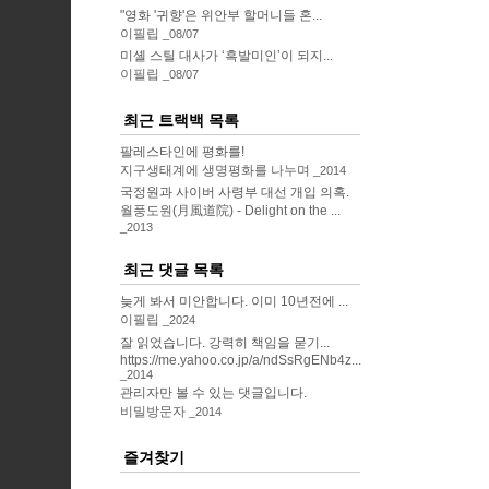
"영화 '귀향'은 위안부 할머니들 혼...
이필립
08/07
미셸 스틸 대사가 ‘흑발미인’이 되지...
이필립
08/07
최근 트랙백 목록
팔레스타인에 평화를!
지구생태계에 생명평화를 나누며
2014
국정원과 사이버 사령부 대선 개입 의혹.
월풍도원(月風道院) - Delight on the ...
2013
최근 댓글 목록
늦게 봐서 미안합니다. 이미 10년전에 ...
이필립
2024
잘 읽었습니다. 강력히 책임을 묻기...
https://me.yahoo.co.jp/a/ndSsRgENb4z...
2014
관리자만 볼 수 있는 댓글입니다.
비밀방문자
2014
즐겨찾기