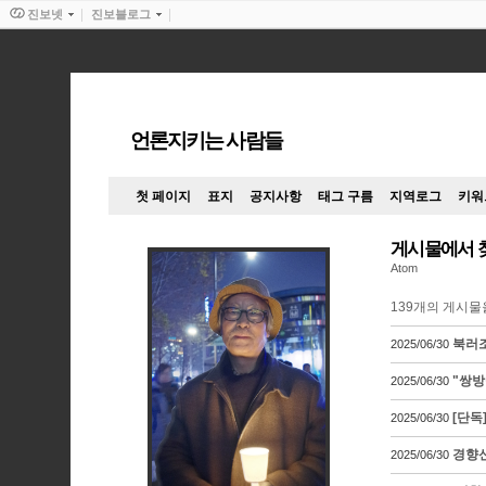
진보넷
진보블로그
언론지키는 사람들
첫 페이지
표지
공지사항
태그 구름
지역로그
키워
게시물에서 
Atom
139
개의 게시물
북러조
2025/06/30
"쌍방
2025/06/30
[단독
2025/06/30
경향신
2025/06/30