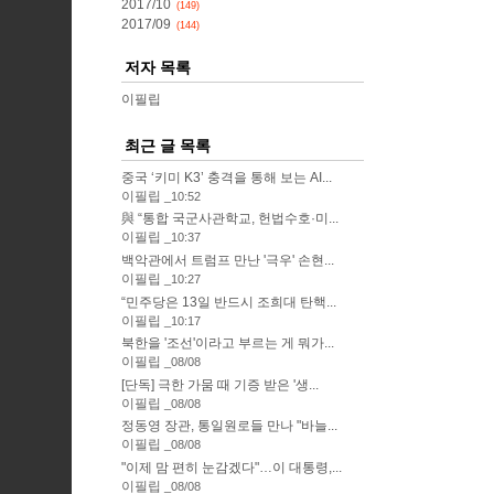
2017/10
(149)
2017/09
(144)
저자 목록
이필립
최근 글 목록
중국 ‘키미 K3’ 충격을 통해 보는 AI...
이필립
10:52
與 “통합 국군사관학교, 헌법수호·미...
이필립
10:37
백악관에서 트럼프 만난 '극우' 손현...
이필립
10:27
“민주당은 13일 반드시 조희대 탄핵...
이필립
10:17
북한을 '조선'이라고 부르는 게 뭐가...
이필립
08/08
[단독] 극한 가뭄 때 기증 받은 '생...
이필립
08/08
정동영 장관, 통일원로들 만나 "바늘...
이필립
08/08
"이제 맘 편히 눈감겠다"…이 대통령,...
이필립
08/08