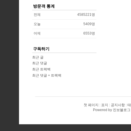
방문객 통계
전체
4585221
명
오늘
5409
명
어제
6553
명
구독하기
최근 글
최근 댓글
최근 트랙백
최근 댓글 + 트랙백
첫 페이지
표지
공지사항
태
Powered by
진보블로그