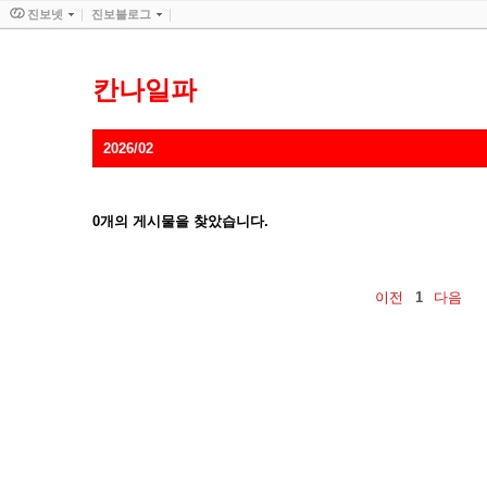
진보넷
진보블로그
칸나일파
2026/02
0
개의 게시물을 찾았습니다.
이전
1
다음