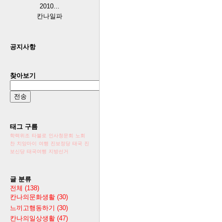
2010...
칸나일파
공지사항
찾아보기
태그 구름
학력위조
타블로
인사청문회
노회
찬
치앙마이
여행
진보정당
태국
진
보신당
태국여행
지방선거
글 분류
전체
(138)
칸나의문화생활
(30)
느끼고행동하기
(30)
칸나의일상생활
(47)