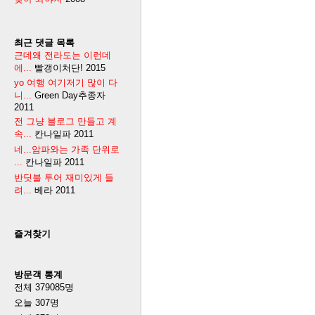
최근 댓글 목록
근데왜 전라도는 이런데
에...
빨갱이처단!
2015
yo 여행 여기저기 많이 다
니...
Green Day추종자
2011
전 그냥 블로그 만들고 계
속...
칸나일파
2011
네...암파와는 가족 단위로
...
칸나일파
2011
반딧불 투어 재미있게 들
려...
베라
2011
즐겨찾기
방문객 통계
전체
379085
명
오늘
307
명