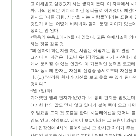
고 이해받고 싶었겠지 하는 생각이 든다. 이 자극에서 시
까, 나의 선택은 어디로 이런 생각들로 이어졌다. 예
면서도 "다른 경험, 세상을 사는 사람들"이라는 표현에
것인가 하는. 어떻게 바라봐야 할지. 분명 차이가 있는
정리는 안 된다.
<죽음의 수용소에서>를 다 읽었다. 고통 속에서조차 의미
하는 것을 찾을 것.
"왜 살아야 하는지를 아는 사람은 어떻게든 참고 견딜 수 
그러나 이 과정은 타고난 유머감각으로 자기 자신에게 
게서 분리될 수 있는 인간의 이 기본적인 능력은 로고
그와 동시에 환자는 자신의 신경증 증세로부터 자신을 떼
다. (...) "신경증 환자가 자신을 보고 웃을 수 있게 
것이다."
6월 7일(화)
기대했던 챔의 편지가 없었다. 네 통의 편지를 받았는
얘기한 햄의 말도 믿지 않고 있다가 불쑥 햄이 오고 나
주 일요일 드뎌 첫 조출을 한다. 시뮬레이션을 했더니 불
임도 있고. 징역보살. 징역이 보살이라는 그 표현이 와닿
5시 입장인데 4시에 들어와보니 그 한시간 차이가 주는 
사회의 광고를 실시간으로 본다니 어떤 기분일까. 소설 