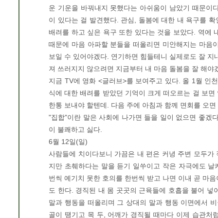
운 기운을 바꿔내지 못했다는 아쉬움이 남았기 때문이다
이 있다는 걸 발견했다. 관심, 돌봄에 대한 내 욕구를 
배려를 하고 싶은 욕구 또한 있다는 것을 보았다. 역에 내
때문에 마음 아파할 분들을 떠올리면 미안해지는 마음이
보일 수 있어야겠다. 연기하면 힘들테니 실제로도 잘 지내
져 쓰러지지 않으려면 지금부터 내 마음 돌봄을 잘 해야
지금 TV에 영화 <글러브>를 보여주고 있다. 올 1월 인
식에 대한 배려를 받았던 기억이 크게 떠오르는 걸 보면
한통 보내야 할텐데. 다음 주에 아침과 함께 면회를 오면
"집합"이란 말은 사회에 나가면 들을 일이 없으면 좋겠다.
이 불쾌하고 싫다.
6월 12일(일)
사람들에 치이다보니 가끔은 내 편은 커녕 주변 모두가 적
지만 초췌하다는 말을 듣기 일쑤이고 작은 자극에도 날
번씩 예기치 못한 호의를 한번씩 받고 나면 이내 곧 마음
도 한다. 경직된 내 몸 곳곳의 근육들에 호흡을 불어 넣
말과 행동을 떠올리며 그 상대의 말과 행동 이면에서 
골이 땡기고 목 두, 어깨가 경직될 때마다 이제 습관처럼