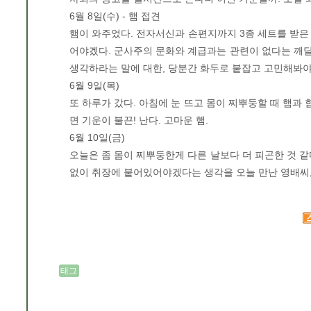
6월 8일(수) - 햄 접견
햄이 와주었다. 전자서신과 손편지까지 3종 세트를 받은 날.
어야겠다. 군사주의 문화와 계급과는 관련이 없다는 깨
생각하라는 말에 대한, 당분간 화두로 붙잡고 고민해봐야
6월 9일(목)
또 하루가 갔다. 아침에 눈 뜨고 몸이 찌뿌둥할 때 햄과 
면 기운이 불끈! 난다. 고마운 햄.
6월 10일(금)
오늘은 좀 몸이 찌뿌둥한게 다른 날보다 더 피곤한 것 같
없이 취장에 붙어있어야겠다는 생각을 오늘 만난 영배씨, 
태그