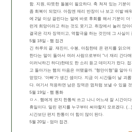
함. 지원, 따뜻한 돌봄이 필요하다. 축 쳐져 있는 기분
좀 회복이 되었다. 아침엔 재리 반장이 나 보고 이발 배
에 2달 이상 걸린다는 말에 바로 후회를 해서 기분이 더 
런게 희망이라고 하는 것도 웃기고. 취장에서 눌러 앉아
결국은 각자 징역이고, 역할극을 하는 것인데 그 사실이
5월 18일 - 햄 접견
긴 하루의 끝. 재진이, 수봉, 아침한테 온 편지를 읽으
한다는 말이 돌아서 여러 사람으로부터 "너 재리 간다매
이러닉하긴 하다)한테도 한 소리 듣고 데미지가 컸다. 접견
고 돌아가는 햄의 마음은 어땠을까. "형만이형"을 알아 
얻었다. '아빠'가 생긴 셈이다. 지금 이 시간들이 날 
다. 여기서 적응하면 남은 징역은 껌처럼 보낼 수 있을 것
5월 19일 - 햄 통화
ㅁㅅ. 햄에게 편지 한통씩 쓰고 나니 어느새 잘 시간이다
휴일이다. 밀린 편지를 누구부터 써야할지 모르겠다. (..
시간보단 편지 한통이 더 힘이 많이 된다.
5월 20일 - 엄마 접견.