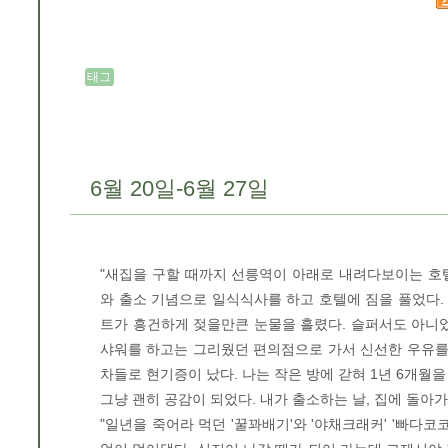
태그
6월 20일-6월 27일
"새집을 구할 때까지 선릉역이 아래로 내려다보이는 호
와 출소 기념으로 일식식사를 하고 호텔에 짐을 풀었다. 
트가 흥건하게 젖을만큰 눈물을 흘렸다. 슬퍼서도 아니었
샤워를 하고는 그리웠던 편의점으로 가서 신선한 우유를
차들로 현기증이 났다. 나는 작은 방에 갇혀 1년 6개월을 보
그냥 괜히 공감이 되었다. 내가 출소하는 날, 집에 돌아
"일년을 죽어라 먹던 '꿀꽈배기'와 '야채크래커' '빠다코