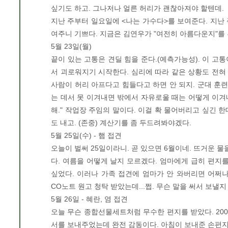
싶기도 하고. 그나저나 얼른 허리가 괜찮아져야 할텐데.
지난 주부터 일요일에 <나는 가수다>를 보여준다. 지난 
여주니 기쁘다. 지금은 김연우가 "여전히 아름다운지"를 
5월 23일(월)
끝이 있는 고통은 견딜 힘을 준다.(예측가능성). 이 고통
서 괴로워지기 시작한다. 심리에 따라 같은 상황도 전혀 
사람이 허리 아프다고 힘들다고 하면 안 되지. 군대 훈련
는 데서 못 이겨내면 밖에서 자유로울 때는 어떻게 이겨
해." 작업장 주임의 말이다. 이걸 확 물어버리고 싶긴 
도 내고. (존중) 계산기를 좀 두드려봐야겠다.
5월 25일(수) - 햄 접견
오늘이 벌써 25일이라니. 곧 있으면 6월이네. 뜨거운 물
다. 여름을 어떻게 날지 모르겠다. 엄마에게 급히 편지
싶었다. 이러나 가족 접견에 엄마가 안 와버리면 어쩌
CO노트 원고 청탁 받았는데...쩝. 무슨 말을 써서 보낼지
5월 26일 - 혜란, 염 접견
오늘 무슨 종합선물세트처럼 무수한 편지를 받았다. 2009년 
서를 보내주었는데 완전 감동이다. 아침이 보내준 손편지 