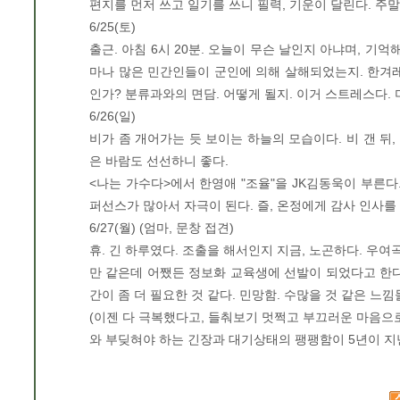
편지를 먼저 쓰고 일기를 쓰니 필력, 기운이 달린다. 주말
6/25(토)
출근. 아침 6시 20분. 오늘이 무슨 날인지 아냐며, 기
마나 많은 민간인들이 군인에 의해 살해되었는지. 한겨레
인가? 분류과와의 면담. 어떻게 될지. 이거 스트레스다. 
6/26(일)
비가 좀 개어가는 듯 보이는 하늘의 모습이다. 비 갠 뒤,
은 바람도 선선하니 좋다.
<나는 가수다>에서 한영애 "조율"을 JK김동욱이 부른다
퍼선스가 많아서 자극이 된다. 즐, 온정에게 감사 인사를
6/27(월) (엄마, 문창 접견)
휴. 긴 하루였다. 조출을 해서인지 지금, 노곤하다. 우
만 같은데 어쨌든 정보화 교육생에 선발이 되었다고 한다
간이 좀 더 필요한 것 같다. 민망함. 수많을 것 같은 느
(이젠 다 극복했다고, 들춰보기 멋쩍고 부끄러운 마음
와 부딪혀야 하는 긴장과 대기상태의 팽팽함이 5년이 지