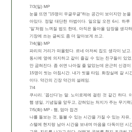
7/3(일) MP
눈을 뜨면 "15명이 우글우글"하는 공간이 보이지만 눈을
아있다. 정말 대단한 마법이다. 일요일 오전 6시. 하루
'일'처럼 느껴질 법도 한데, 아직은 돌아올 답장을 생각
기장에 쓰는 글씨도 좀 더 알아보게 쓰고.
7/4(월) MP
파리의 거리가 떠올랐다. 르네 아저씨 집도 생각이 났고
동시에 옆에 의지하고 같이 즐길 수 있는 친구들이 있었
안 굽혀진다. 좀 쉬면 나아질 줄 알았는데 은근히 신경이
15명이 씻는 아침시간. 내가 씻을 타임. 화장실에 갈 시
이다. 약간의 긴장 약간의 설레임.
7/4
쿠사리. '꼽산다'는 말. 노이로제에 걸린 것 같긴 하다. 
햄 생일, 기념일을 앞두고, 갇혀있는 처지가 주는 무기력
7/5(화) MP - 햄, 엄마 접견
나를 돌보는 것, 돌볼 수 있는 시간을 가질 수 있는 자유
스텔에 현지랑 남아 시간을 보내며 마음을 다독이던 시간
교육, 진도를 나가고 있다. 어떻게 공부를 할지 조금씩 감