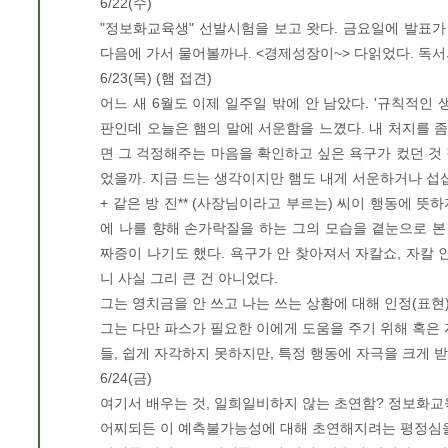
6/22(수)
"정보화교육생" 선발시험을 보고 왓다. 금요일에 발표가
다음에 가서 물어볼까나. <경제성장이~> 다읽었다. 독
6/23(목) (햄 접견)
어느 새 6월도 이제 일주일 밖에 안 남았다. '규칙적인
판인데 오늘은 햄의 말에 서운함을 느꼈다. 내 처지를 좀
면 그 걱정해주는 마음을 확인하고 싶은 욕구가 컸던 것 
었을까. 지금 드는 생각이지만 햄도 내게 서운하거나 섭
+ 같은 방 진** (사장님이라고 부르는) 씨이 행동에 뜻하
에 나를 향해 손가락질을 하는 그의 모습을 곁눈으로 본
짜증이 나기도 했다. 욕구가 안 찾아져서 자칼쇼, 자칼 
니 사실 그리 큰 건 아니었다.
그는 영치금을 안 쓰고 나는 쓰는 상황에 대해 인정(표현)
그는 다만 파스가 필요한 이에게 도움을 주기 위해 혹은
들, 쉽게 자각하지 못하지만, 특정 행동에 자극을 크게 
6/24(금)
여기서 배우는 것, 일희일비하지 않는 초연함? 정보화교
어찌되든 이 예측불가능성에 대해 초연해지려는 평정심을