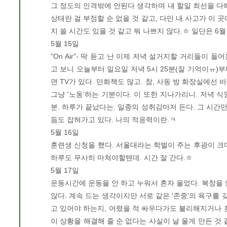
그 정도의 인격밖에 안된다 생각하며 내 할일 최선을 다해
상태란 걸 부정할 순 없을 것 같고, 다만 내 사고가 이 
지 쓸 시간도 있을 것 같고 뭐 나쁘지 않다.ㅎ 일단은 6월
5월 15일
"On Air"- 딱 듣고 난 이제 저녁 설거지할 거리들이 
고 보니 오늘부터 일요일 저녁 5시 25분(잘 기억이ㅠ)부
면 TV가 있다. 만화책도 많고. 참, 사동 방 화장실에선
그냥 '노동'하는 기분이다. 이 또한 지나가리니. 저녁 식
분. 하루가 끝났다는. 일종의 성취감마저 든다. 그 시간
듬도 잡혀가고 있다. 나의 적응력이란.ㅋ
5월 16일
훈련생 신청을 했다. 서울대라는 학벌이 주는 후광이 크다
하루도 무사히 마쳐야할텐데. 시간 잘 간다.ㅎ
5월 17일
운동시간에 운동을 안 하고 누워서 혼자 울었다. 복창을 
않다. 계속 드는 생각이지만 서로 같은 '존중'의 욕구를 
고 있어야 하는지, 어렸을 적 싸우다가도 불리해지거나 
이 상황을 해결해 줄 순 없다는 사실이 날 울게 만든 것