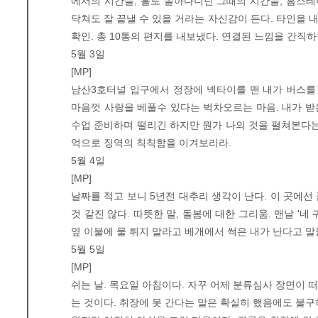
에서의 시간들, 홀로 돌아다니던 그때의 시간들, 홈스
닥쳐도 잘 끝낼 수 있을 거라는 자신감이 든다. 타인을 내
확인. 총 10통의 편지를 내보냈다. 연결된 느낌을 간직하
5월 3일
[MP]
남산3호터널 입구에서 정장에 넥타이를 맨 내가 버스를 
마음껏 사랑을 베풀수 있다는 벅차오르는 마음. 내가 받는
수업 준비하며 떨리긴 하지만 뭔가 나의 것을 펼쳐본다는 
억으로 징역의 칙칙함을 이겨보리라.
5월 4일
[MP]
날짜를 적고 보니 5년전 대추리 생각이 난다. 이 곳에선 
것 같진 않다. 따뜻한 말, 돌봄에 대한 그리움. 맨날 '
옆 이불에 물 튀지 말라고 베개에서 썩은 내가 난다고 말을
5월 5일
[MP]
쉬는 날. 목요일 아침이다. 자꾸 어제 분류심사 장면이 
는 것이다. 취장에 못 간다는 말은 확실히 했음에도 불구