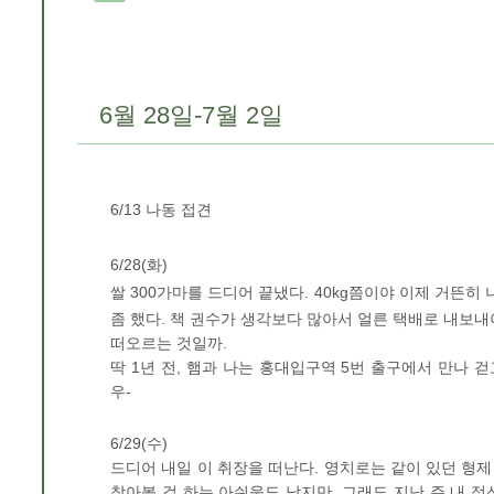
6월 28일-7월 2일
6/13 나동 접견
6/28(화)
쌀 300가마를 드디어 끝냈다.
40kg쯤이야 이제 거뜬히 
좀 했다. 책 권수가 생각보다 많아서 얼른 택배로 내보내
떠오르는 것일까.
딱 1년 전, 햄과 나는 홍대입구역 5번 출구에서 만나 
우-
6/29(수)
드디어 내일 이 취장을 떠난다. 영치로는 같이 있던 형제
참아볼 걸 하는 아쉬움도 남지만, 그래도 지난 주 내