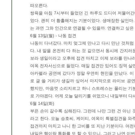
떠오른다.
쌍욕을 아침 7시부터 들었던 긴 하루도 드디어 저물어간다
었다. 괜히 더 황홀해지는 기분이었다. 생매장한 살인마. 
는 과연 그와 인간으로 연결될 수 있을까. 연결하고 싶은
6월 13일(월) - 나동 접견
나동이 다녀갔다. 마치 엊그제 만나고 다시 만난 것처럼
다. 내 말을 온전히 다 하는 것 같으면서 동시에 간지러
보라 생일이라고 오후에 접견 마치고 이제 보라를 만나러 
여옥 전자서신으로 들었다. 매일 접견만 있어도 징역 살만
아카펠라 공연에 갔다가 정말 우연히 현민을 만났다. 이 
로 글 쓸 거리가 생길까 싶어서 마지막으로 라이브 공
했지만, 마음껏 소리지르고 하니 스트레스는 풀리는 기분
로 가야겠다. 어제 오늘 달리기를 쉬었으니 내일부터 다
6월 14일(화)
부은 손이 갈수록 심해진다. 그런데 나만 그런 건 아닌 것
라고 한다. 오늘 승호씨, 케이티, 여옥이 특별접견을 와
접견까지 마치고 나니 한 고비를 또 지난 기분이다. 여전
내일은 햄이랑 통화를 또 할 수 있으니, 그러고 나면 이