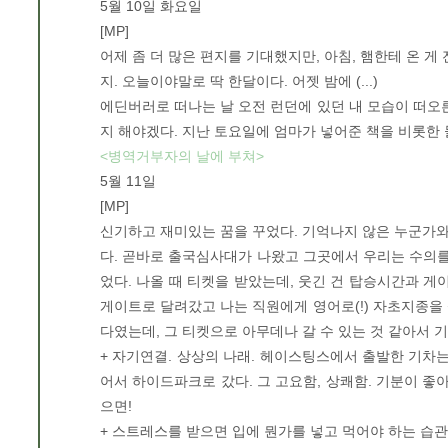
5월 10일 화요일
[MP]
어제 좀 더 많은 편지를 기대했지만, 아침, 햄한테 온 게 
지. 오늘이야말로 딱 한달이다. 어젯 밤에 (...)
에딘버러로 떠나는 날 오전 런던에 있던 내 모습이 떠오른다
지 해야겠다. 지난 토요일에 엄마가 넣어준 책을 비롯한
<병역거부자의 날에 부쳐>
5월 11일
[MP]
신기하고 재미있는 꿈을 꾸었다. 기억나지 않은 누군가와 
다. 곧바로 출국심사대가 나왔고 그곳에서 우리는 수의를
었다. 나올 때 티켓을 받았는데, 웃긴 건 탑승시간과 게
게이트로 달려갔고 나는 직원에게 영어로(!) 자초지종을
다였는데, 그 티켓으로 아무데나 갈 수 있는 것 같아서 
+ 자기연결. 상상의 나래. 헤이스팅스에서 출발한 기차는
어서 하이드파크로 갔다. 그 고요함, 상쾌함. 기분이 좋
으면!
+ 스트레스를 받으면 입에 뭔가를 넣고 먹어야 하는 습관은