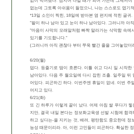
없이 먹어댔다. 심지어 나갈 때가 되어 가는데 그제서야 '
없는데 그토록 아쉬움이 들었으니, 나는 스스로도 엽기적
*13일 소인이 찍힌, 18일에 받아본 염 편지에 적힌 글
"팔이 하나 남아 있고 눈이 하나 남아있다. 그러니까 아직
"마음이 사막의 모래알처럼 빠짝 말라가는 삭막함 속에
있기를 기도합니다."
(그러니까 아직 괜찮다 부터 쭈욱 빨간 줄을 그어놓았더
6/20(월)
덥다. 등줄기로 땀이 흐른다. 이틀 쉬고 다시 일 시작한
남아있다. 다음 주 월요일에 다시 잡힌 조출. 일주일 뒤 
어있다. 피곤하긴 하다. 이번주엔 휴일이 없네. 이번 
어지고 있다.
6/21(화)
또 긴 하루가 이렇게 끝이 났다. 어제 아침 쌀 푸다가 
지만, 결국 내일 본다는 정보화교육생 선발 시험에 합격
하고 싶다는-을 지키는 것, 배려, 평탄함도 중요한데 정
능성 때문이리라. 아, 이런 고민들이 피곤하다. 확실한 정