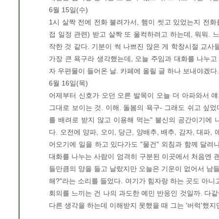
6월 15일(수)
1시 살짝 전에 전화 불려가서, 햄이 씻고 있었는지 전화
접 일정 관련) 받고 살짝 또 울컥하려고 하는데, 워워. 
작한 것 같다. 기분이 썩 나쁘진 않은 게 학창시절 교사
가장 큰 욕구라 생각했는데, 오늘 주임과 대화를 나누고 
자 우편물이 들어온 날. 카페에 올릴 글 하나 보내야겠다.
6월 16일(목)
어제부터 신호가 오던 오른 발목이 오늘 더 아파와서 얘기
그대로 보이는 것. 이해. 돌봄의 욕구- 그래도 쉬고 싶었
를 배려로 받지 않고 이용해 먹는" 불신의 공간이기에 
다. 오전에 양파, 오이, 당근, 양배추, 배추, 감자, 대파
어오기에 일을 하고 있다가도 "물건" 외침과 함께 달려
대화를 나누는 사람이 엄격히 구분된 이곳에서 처음엔 괜
들만큼의 양을 들고 날랐지만 오늘은 기운이 없어서 남들이 2
해?"라는 소리를 들었다. 여기가 힘자랑 하는 곳도 아니
회의를 느끼는 건 나의 과도한 예민 반응인 것일까. 다같이
다른 생각을 하는데 이해받지 못했을 때 그는 '버럭'했지