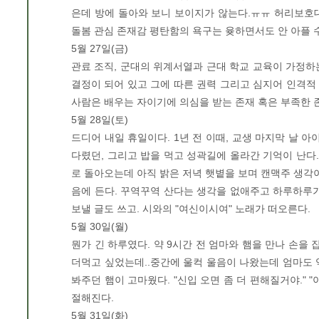
은데 방에 돌아와 보니 보이지가 않는다.ㅠㅠ 허리보호대
돌봄 관심 존재감 평탄함의 욕구는 윶하면서도 안 아플 수
5월 27일(금)
관료 조직, 군대의 위계서열과 근대 학교 교육이 가정하
결정이 되어 있고 그에 따른 권력 그리고 심지어 인격적
사람은 배우는 자이기에 의심을 받는 존재 혹은 부족한 
5월 28일(토)
드디어 내일 휴일이다. 1년 전 이때, 교생 마지막 날
다렸던, 그리고 밥을 먹고 성곽길에 올라간 기억이 난다.
로 돌아오는데 아직 밝은 저녁 햇볕을 보며 캔맥주 생각이
음에 든다. 꾸역꾸역 산다는 생각을 없애주고 하루하루가
보낼 글도 쓰고. 시와의 "여신이시여" 노래가 떠오른다.
5월 30일(월)
뭔가 긴 하루였다. 약 9시간 전 엄마와 햄을 만나 손을 잡
더먹고 싶었는데..중간에 울컥 울음이 나왔는데 엄마도 
봐주던 햄이 고마웠다. "신입 오면 좀 더 편해질거야." "
절해진다.
5월 31일(화)