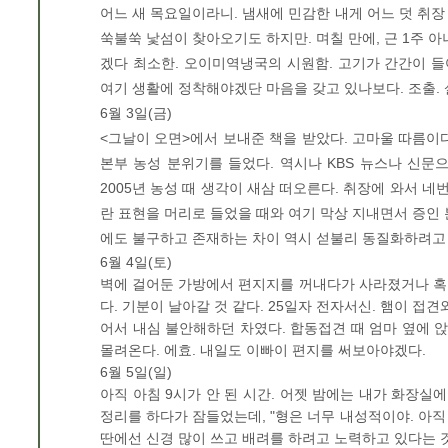
어느 새 목요일이라니. 냄새에 민감한 내게 어느 덧 취장 
쑥불쑥 낯섬이 찾아오기도 하지만. 며칠 만에, 근 1주 아
겠다 최소한. 오이미역냉국의 시원함. 고기가 간간이 들
여기 생활에 정착해야겠단 마음을 갖고 있나보다. 조출. 
6월 3일(금)
<그날이 오면>에서 보내준 책을 받았다. 고마울 따름이
본부 농성 분위기를 들었다. 역시나 KBS 뉴스나 신문
2005년 농성 때 생각이 새삼 떠오른다. 취장에 와서 네
란 표현을 머리로 들었을 때와 여기 막상 지내면서 증인 
에도 불구하고 존재하는 차이 역시 섣불리 동질화하려고 하
6월 4일(토)
벽에 걸어둔 가방에서 편지지를 꺼내다가 사라졌거나 혹
다. 기분이 날아갈 것 같다. 25일자 전자서신. 햄이 접
어서 내심 불안해하던 차였다. 합동접견 때 엄마 옆에 앉
몰려온다. 에효. 내일도 이빠이 편지를 써보아야겠다.
6월 5일(일)
아직 아침 9시가 안 된 시간. 어젯 밤에는 내가 화장실
정리를 하다가 잠들었는데, "형은 너무 내성적이야. 아직 세
딴에선 신경 많이 쓰고 배려를 하려고 노력하고 있다는 것