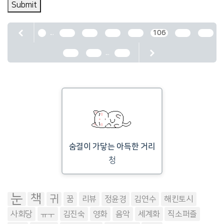
Submit
...
1
102
103
104
105
106
107
108
...
109
110
524
숨결이 가닿는 아득한 거리
청
눈
책
귀
꿈
리뷰
정윤경
김연수
해킨토시
사회당
ㅠㅜ
김진숙
영화
음악
세계화
직소퍼즐