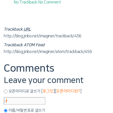
No Trackback
No Comment
Trackback
URL
http://blog.jinbo.net/imaginer/trackback/456
Trackback ATOM Feed
http://blog.jinbo.net/imaginer/atom/trackback/456
Comments
Leave your comment
[
로그인
][
오픈아이디란?
]
오픈아이디로 글쓰기
이름/비밀번호로 글쓰기