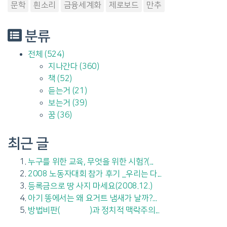
문학
흰소리
금융세계화
제로보드
만추
분류
전체
(524)
지나간다
(360)
책
(52)
듣는거
(21)
보는거
(39)
꿈
(36)
최근 글
누구를 위한 교육, 무엇을 위한 시험?(...
2008 노동자대회 참가 후기 _우리는 다...
등록금으로 땅 사지 마세요(2008.12.)
아기 똥에서는 왜 요거트 냄새가 날까?...
방법비판(方法批判)과 정치적 맥락주의...