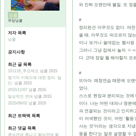
와 진짜 오랜만에 불질. 또 정줄
넝쿨
#
무망넝쿨
정리된건 아무것도 없다. 여전
저자 목록
을 때, 아무것도 떠오르지 않
넝쿨
이나 보거나 쓸데없는 웹서핑
그러니 그냥 집에서 놀자 ㅇ-<
공지사항
다. 근데 정말 뭘 해야할지 모
최근 글 목록
151118_주요메모
넝쿨
2015
#
몇가지 키워드에 대한 정리. 일
뜨아아. 떼창연습 때문에 오랜
단.
넝쿨
2015
었다.
2015/11/07
넝쿨
2015
스스로 현장과 분리되는 것에 
일상적인 연대
넝쿨
2015
2015/06/02
넝쿨
2015
이다. 나는 어떤 대의나 명분
과 연결되는 것이라고 인지하고
최근 트랙백 목록
이 어색했던 것이, 어떤 '활동
사는 것'이라는 생각으로 지냈기
최근 댓글 목록
동을 한다'는 말로 설명할 수 
콩심은데 콩나고 팥심은데 팥