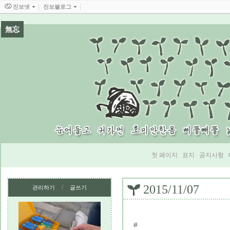
진보넷
진보블로그
無忘
첫 페이지
표지
공지사항
2015/11/07
/
관리하기
글쓰기
#