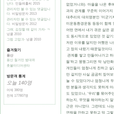
난다.
민들레홀씨
2015
없었거니와). 마을을 나온 후에
관리자만 볼 수 있는 댓글입니
과의 관계를 꾸준히 이어가지
다.
비밀방문자
2013
대추리의 대의명분인 '미군기지
관리자만 볼 수 있는 댓글입니
미운동환경운동 등등이 함께 
다.
비밀방문자
2012
그래; 김장할 때 같이 가자- ㅋ
어떤 면에서 내가 겪은 삶은
넝쿨
2010
도 동시적으로 있었던 것 같기도
그럼 고맙긔-
넝쿨
2010
저런 이유를 달지만 어쨌든 나를
고 정의 내렸기 때문일것이다.
즐겨찾기
관계를 쌓고 만들어나가고 하는
용산
용산 철거민 범대위
들'하고 뭉뚱그리면 막 낭만
촛불미디어센타
개인들이 엄청나게 친하고 살
만 같지만 사실 곰곰히 짚어보
방문객 통계
눌 수 있었다거나 엄청나게 두
오늘
140
명
떤 분들과 생각지도 못하게 마
어제
380
명
도 있었으나, '우리'를 묶어주
전체
177807
명
하는지, 무엇을 해야하는지 알 
근은 아니었다. 그런데도 나는
연락을 안하고 못하고 막 그렇긴