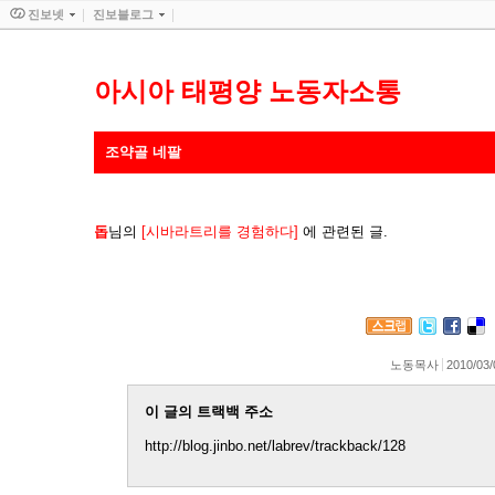
진보넷
진보블로그
아시아 태평양 노동자소통
조약골 네팔
돕
님의
[시바라트리를 경험하다]
에 관련된 글.
노동목사
2010/03/
이 글의 트랙백 주소
http://blog.jinbo.net/labrev/trackback/128