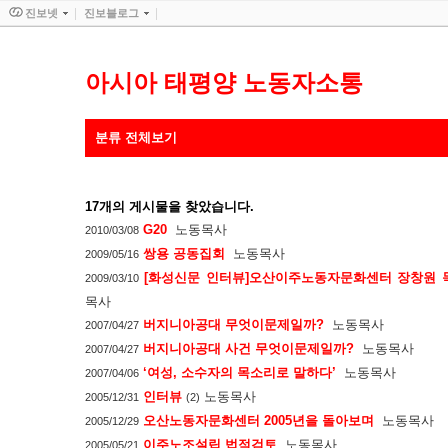
진보넷
진보블로그
아시아 태평양 노동자소통
분류 전체보기
17
개의 게시물을 찾았습니다.
G20
노동목사
2010/03/08
쌍용 공동집회
노동목사
2009/05/16
[화성신문 인터뷰]오산이주노동자문화센터 장창원 
2009/03/10
목사
버지니아공대 무엇이문제일까?
노동목사
2007/04/27
버지니아공대 사건 무엇이문제일까?
노동목사
2007/04/27
‘여성, 소수자의 목소리로 말하다’
노동목사
2007/04/06
인터뷰
노동목사
2005/12/31
(2)
오산노동자문화센터 2005년을 돌아보며
노동목사
2005/12/29
이주노조설립 법적검토
노동목사
2005/05/21