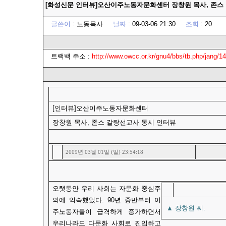
[화성신문 인터뷰]오산이주노동자문화센터 장창원 목사, 존스
글쓴이
:
노동목사
날짜
: 09-03-06 21:30
조회
: 20
트랙백 주소 :
http://www.owcc.or.kr/gnu4/bbs/tb.php/jang/1
[인터뷰]오산이주노동자문화센터
장창원 목사, 존스 갈랑선교사 동시 인터뷰
2009년 03월 01일 (일) 23:54:18
오랫동안 우리 사회는 자문화 중심주
의에 익숙했었다. 90년 중반부터 이
▲ 장창원 씨.
주노동자들이 급격하게 증가하면서
우리나라도 다문화 사회로 진입하고