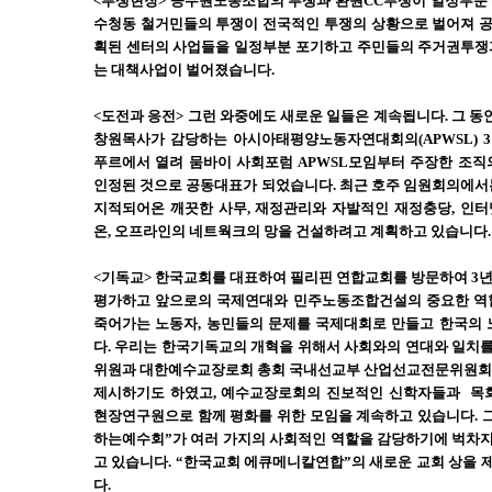
<투쟁현장> 공무원노동조합의 투쟁과 환원CC투쟁이 일정부분 승
수청동 철거민들의 투쟁이 전국적인 투쟁의 상황으로 벌어져 
획된 센터의 사업들을 일정부분 포기하고 주민들의 주거권투쟁
는 대책사업이 벌어졌습니다.
<도전과 응전> 그런 와중에도 새로운 일들은 계속됩니다. 그 동안
창원목사가 감당하는 아시아태평양노동자연대회의(APWSL) 3
푸르에서 열려 뭄바이 사회포럼 APWSL모임부터 주장한 조직
인정된 것으로 공동대표가 되었습니다. 최근 호주 임원회의에서
지적되어온 깨끗한 사무, 재정관리와 자발적인 재정충당, 인
온, 오프라인의 네트웍크의 망을 건설하려고 계획하고 있습니다.
<기독교> 한국교회를 대표하여 필리핀 연합교회를 방문하여 3
평가하고 앞으로의 국제연대와 민주노동조합건설의 중요한 역할
죽어가는 노동자, 농민들의 문제를 국제대회로 만들고 한국의 
다. 우리는 한국기독교의 개혁을 위해서 사회와의 연대와 일치
위원과 대한예수교장로회 총회 국내선교부 산업선교전문위원회에
제시하기도 하였고, 예수교장로회의 진보적인 신학자들과 목
현장연구원으로 함께 평화를 위한 모임을 계속하고 있습니다. 
하는예수회”가 여러 가지의 사회적인 역할을 감당하기에 벅차
고 있습니다. “한국교회 에큐메니칼연합”의 새로운 교회 상을
다.