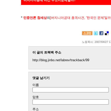
버지니아공대 사건 무엇이문제일까?
*
민중언론 참세상
의
[버지니아공대 총격사건, '한국인 문제'일까?
노동목사
2007/04/27 1
이 글의 트랙백 주소
http://blog.jinbo.net/labrev/trackback/99
댓글 남기기
이름
암호
주소