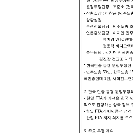
* 한국민중 동경원정투쟁단
- 원정투쟁단장 : 조준호 
- 상황실장 : 이창근 (민주노
- 상황실원
투쟁전술담당 : 민주노총 
언론홍보담당 : 이지안 민
류미경 WTO반대국민
정용택 비디오액티
총무담당 : 김지현 전국민
김진강 전교조 대외
* 한국민중 동경 원정투쟁단
- 민주노총 53인, 한국노총 1
국민중연대 1인, 사회진보연대
2. 한국 민중 동경 원정투쟁
- 한일 FTA가 가져올 한
적으로 진행하는 양국 정부 
- 한일 FTA의 반민중적 성격
- 한일 FTA 저지 의지를 모
3. 주요 투쟁 계획