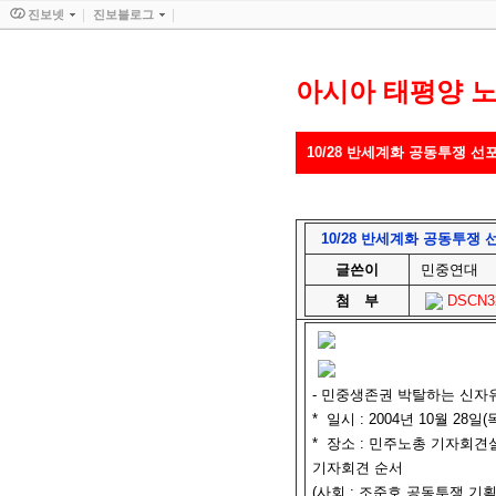
진보넷
진보블로그
아시아 태평양 
10/28 반세계화 공동투쟁 선
10/28 반세계화 공동투쟁
글쓴이
민중연대
첨
부
DSCN326
- 민중생존권 박탈하는 신자
* 일시 : 2004년 10월 28일
* 장소 : 민주노총 기자회견
기자회견 순서
(사회 : 조준호 공동투쟁 