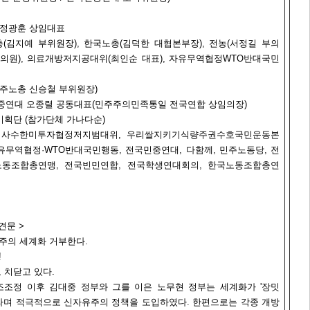
대 정광훈 상임대표
총(김지예 부위원장), 한국노총(김덕한 대협본부장), 전농(서정길 부의
고의원), 의료개방저지공대위(최인순 대표), 자유무역협정WTO반대국민
(민주노총 신승철 부위원장)
국민중연대 오종렬 공동대표(민주주의민족통일 전국연합 상임의장)
 기획단 (참가단체 가나다순)
터사수한미투자협정저지범대위, 우리쌀지키기식량주권수호국민운동본
유무역협정·WTO반대국민행동, 전국민중연대, 다함께, 민주노동당, 전
노동조합총연맹, 전국빈민연합, 전국학생연대회의, 한국노동조합총연
견문 >
주의 세계화 거부한다.
!
 치닫고 있다.
조조정 이후 김대중 정부와 그를 이은 노무현 정부는 세계화가 '장밋
라며 적극적으로 신자유주의 정책을 도입하였다. 한편으로는 각종 개방