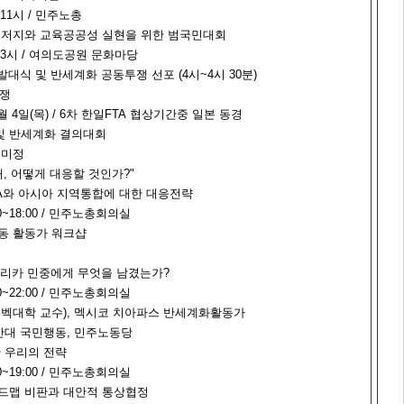
전 11시 / 민주노총
 저지와 교육공공성 실현을 위한 범국민대회
오후 3시 / 여의도공원 문화마당
발대식 및 반세계화 공동투쟁 선포 (4시~4시 30분)
투쟁
 11월 4일(목) / 6차 한일FTA 협상기간중 일본 동경
 반세계화 결의대회
소 미정
대, 어떻게 대응할 것인가?"
TA와 아시아 지역통합에 대한 대응전략
:00~18:00 / 민주노총회의실
운동 활동가 워크샵
 아메리카 민중에게 무엇을 남겼는가?
:00~22:00 / 민주노총회의실
 퀘벡대학 교수), 멕시코 치아파스 반세계화활동가
O반대 국민행동, 민주노동당
 우리의 전략
:00~19:00 / 민주노총회의실
 로드맵 비판과 대안적 통상협정