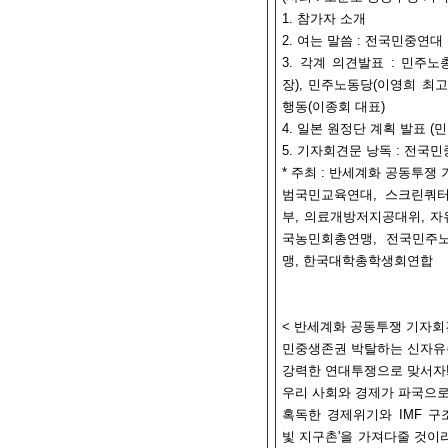
1. 참가자 소개
2. 여는 말씀 : 전국민중연
3. 각계 의견발표 : 민주노
장), 민주노동당(이영희 최
행동(이종회 대표)
4. 일본 원정단 계획 발표 
5. 기자회견문 낭독 : 전
* 주최 : 반세계화 공동투쟁
범국민교육연대, 스크린쿼
부, 의료개방저지공대위, 자
국농민회총연맹, 전국민주
맹, 한국대학총학생회연합
< 반세계화 공동투쟁 기자회
민중생존권 박탈하는 신자유
강력한 연대투쟁으로 맞서자
우리 사회와 경제가 파국으로
혹독한 경제위기와 IMF 구
빛 지구촌'을 가져다줄 것이