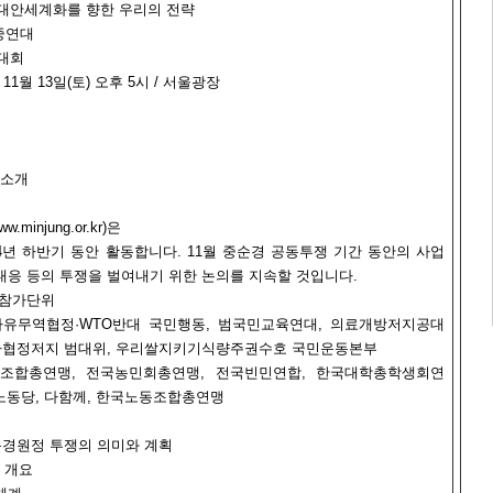
안 - 대안세계화를 향한 우리의 전략
민중연대
대회
- 11월 13일(토) 오후 5시 / 서울광장
 소개
injung.or.kr)은
04년 하반기 동안 활동합니다. 11월 중순경 공동투쟁 기간 동안의 사업
 대응 등의 투쟁을 벌여내기 위한 논의를 지속할 것입니다.
 참가단위
 자유무역협정·WTO반대 국민행동, 범국민교육연대, 의료개방저지공대
자협정저지 범대위, 우리쌀지키기식량주권수호 국민운동본부
동조합총연맹, 전국농민회총연맹, 전국빈민연합, 한국대학총학생회연
노동당, 다함께, 한국노동조합총연맹
 동경원정 투쟁의 의미와 계획
 개요