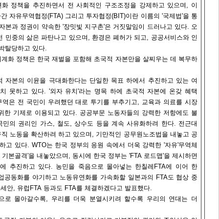
연화 정책을 추진하면서 전 사회적인 구조조정을 강제하고 있으며, 이
간 자유무역협정(FTA) 그리고 투자협정(BIT)이란 이름의 '국제법'을 통
자본과 정권이 약속한 '장밋빛 지구촌'은 거짓말임이 드러나고 있다. 오
 전 민중의 삶은 파탄나고 있으며, 환경은 폐허가 되고, 공공서비스와 인
 박탈당하고 있다.
계화 정책은 한국 재벌을 포함해 초국적 자본만을 살찌우는 데 복무하
적 자본의 이윤을 극대화한다는 단일한 목표 하에서 추진하고 있는 여
치 못하고 있다. '외자 유치'라는 명목 하에 초국적 자본에 온갖 혜택
역은 전 국민이 우려했던 대로 투기를 부추기고, 교육과 의료를 시장
위한 기제로 이용되고 있다. 공공부문 노동자들의 강력한 저항에도 불
민의 권리인 가스, 철도, 상수도 등을 계속 사유화하려 한다. 전근대
직 노동을 확산하려 하고 있으며, 기만적인 공무원노조법을 내놓고 공
고 있다. WTO는 한국 정부의 응원 속에서 더욱 강력한 '자유'무역체
기본골격'을 내놓았으며, 동시에 한국 정부는 'FTA 로드맵'을 제시하면
시에 추진하고 있다. 농민을 죽음으로 몰아넣는 한칠레FTA에 이어 한
업공동화를 야기하고 노동유연화를 가속화할 일본과의 FTA도 협상 중
아세안, 유럽FTA 등과도 FTA를 체결하겠다고 발표했다.
으로 몰아갈수록, 우리를 더욱 분열시키려 할수록 우리의 연대는 더