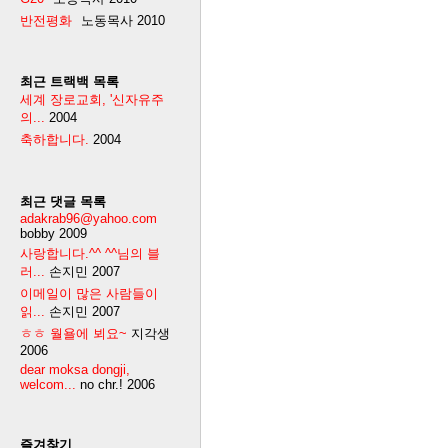
반전평화
노동목사
2010
최근 트랙백 목록
세계 장로교회, '신자유주
의...
2004
축하합니다.
2004
최근 댓글 목록
adakrab96@yahoo.com
bobby
2009
사랑합니다.^^ ^^님의 블
러...
손지민
2007
이메일이 많은 사람들이
읽...
손지민
2007
ㅎㅎ 월욜에 뵈요~
지각생
2006
dear moksa dongji,
welcom...
no chr.!
2006
즐겨찾기