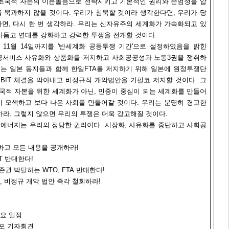
 초국적 자본의 이윤놀음으로 전락시키고 기본적인 권리와 존엄성을 압
 묵과하지 않을 것이다. 우리가 침묵할 것이라 생각한다면, 우리가 당
면, 다시 한 번 생각하라. 우리는 신자유주의 세계화가 가속화되고 있
다듬고 연대를 강화하고 강력한 투쟁을 전개할 것이다.
터 11월 14일까지를 '반세계화 공동투쟁 기간'으로 설정하였음을 밝힌
공공서비스 사유화와 상품화를 저지하고 사회공공성과 노동3권을 쟁취하
리는 일본 동지들과 함께 한일FTA를 저지하기 위해 일본에 원정투쟁단
미BIT 체결을 막아내고 비정규직 개악법안을 기필코 저지할 것이다. 그
초국적 자본을 위한 세계화가 아닌, 민중이 중심이 되는 세계화를 만들어
 모색하고 보다 나은 사회를 만들어갈 것이다. 우리는 분명히 경고한
하라. 그렇지 않으면 우리의 투쟁은 더욱 강고해질 것이다.
 철도, 에너지는 우리의 정당한 권리이다. 시장화, 사유화를 중단하고 사회공
단하고 모든 내용을 공개하라!
T 반대한다!
존권 박탈하는 WTO, FTA 반대한다!
, 비정규 개악 법안 즉각 철회하라!
주요 일정
포 기자회견