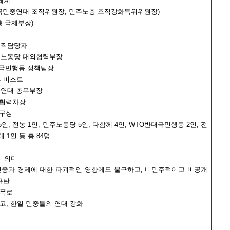
 체계
(전국민중연대 조직위원장, 민주노총 조직강화특위위원장)
총 국제부장)
조직담당자
주노동당 대외협력부장
행동 정책팀장
비스트
중연대 총무부장
협력차장
 구성
5인, 전농 1인, 민주노동당 5인, 다함께 4인, WTO반대국민행동 2인, 전
 1인 등 총 84명
의 의미
국 민중과 경제에 대한 파괴적인 영향에도 불구하고, 비민주적이고 비공개
규탄
 폭로
으고, 한일 민중들의 연대 강화