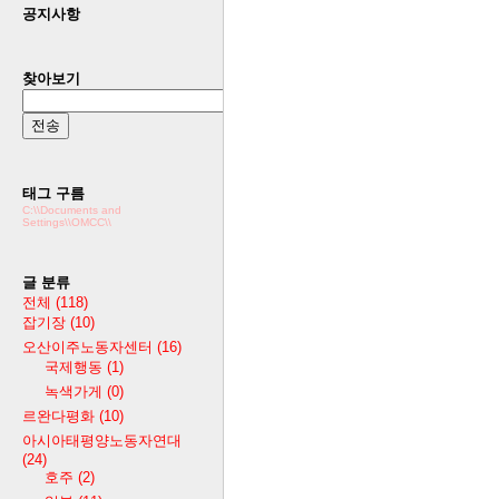
공지사항
찾아보기
태그 구름
C:\\Documents and
Settings\\OMCC\\
글 분류
전체
(118)
잡기장
(10)
오산이주노동자센터
(16)
국제행동
(1)
녹색가게
(0)
르완다평화
(10)
아시아태평양노동자연대
(24)
호주
(2)