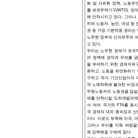
화 및 사유화 정책, 노동유
를 세계무역기구(WTO), 양자
해 안착시키고 있다. 그러나 
히려 노동자, 농민, 여성 등
권 등 가장 기본적원 권리는
노무현 정부의 신자유주의 세
고 있다.
우리는 노무현 정부가 초국
러 정책에 경악과 우려를 금
을 부여하기 위한 경제자유구
화하고, 노동을 유연화하기 
구하고 국가 기간산업이자 국
적 노예착취에 불과한 비정규
무원노동자의 노동권을 압살하
제를 안착시킬 '도하개발의제 
서 여러 국가와 FTA를 동
국 경제의 대외 종속성과 산
이다. 이로도 부족해 미국, 
그러나 우리를 더욱 벼랑끝
욱 강력해질 수밖에 없다.