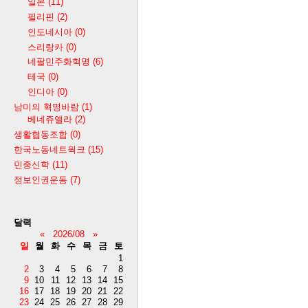
일본
(11)
필리핀
(2)
인도네시아
(0)
스리랑카
(0)
네팔민주화혁명
(6)
테국
(0)
인디아
(0)
남미의 혁명바람
(1)
베네쥬엘라
(2)
생활협동조합
(0)
한국노동네트웍크
(15)
민중신학
(11)
정보인권운동
(7)
달력
«
2026/08
»
일
월
화
수
목
금
토
1
2
3
4
5
6
7
8
9
10
11
12
13
14
15
16
17
18
19
20
21
22
23
24
25
26
27
28
29