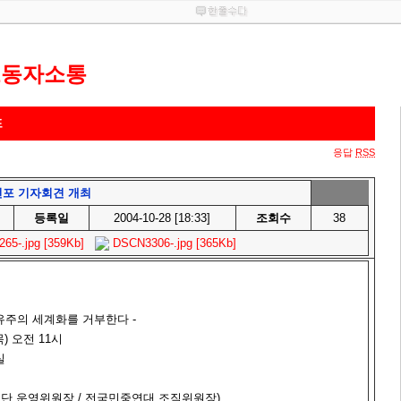
노동자소통
포
응답
RSS
 선포 기자회견 개최
등록일
2004-10-28 [18:33]
조회수
38
5-.jpg [359Kb]
DSCN3306-.jpg [365Kb]
유주의 세계화를 거부한다 -
(목) 오전 11시
실
기획단 운영위원장 / 전국민중연대 조직위원장)