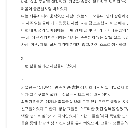
나의 '삶의 무늬'를 생각했다. 기쁨과 슬픔이 엉켜있고 많은 회한이
러움이 굳은살처럼 박혀있다.
나는 시류에 따라 움직였던 사람이었는지도 모른다. 당시 상황과 
과 자주 읽는 글에 따라 행동한 사람. 나는 참 소심했다. 어떤 때는
이런 내 반성의 밑바탕에는 '어떤 것'에 끌려다니거나 기대는 삶의 역
는 삶. 이 생각의 마지막에는 가서는 '종속되지 않는 삶'을 살고 싶
사람, 이념, 제도, 질서 따위에 기대지 않고, 자기 스스로 생각하고
2.
그런 삶을 살아간 사람들이 있었다.
3.
의열단은 1919년에 만주 지린(吉林)에서 조직된 반일 비밀결사 
인과 그 주구를 암살하는 것을 목적으로 하는 조직이다.
의열단원들은 '언제나 죽음을 눈앞에 두고 있었으므로 생명이 지
친구들이었다'고 한다. 항상 그들은 '스포티한 멋진 양복을 입었고
백할 정도로 말쑥하게 차려입었다.' 또한 그들은 '마치 특별한 신도
동을 통해 항상 최상의 컨디션을 유지'하였으며, 그들의 생활은 