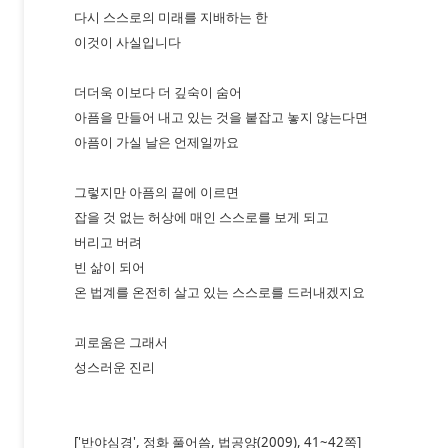
다시 스스로의 미래를 지배하는 한
이것이 사실입니다
더더욱 이보다 더 깊숙이 숨어
아픔을 만들어 내고 있는 것을 붙잡고 놓지 않는다면
아픔이 가실 날은 언제일까요
그렇지만 아픔의 끝에 이르면
잡을 것 없는 허상에 매인 스스로를 보게 되고
버리고 버려
빈 삶이 되어
온 법계를 온전히 살고 있는 스스로를 드러내겠지요
괴로움은 그래서
성스러운 진리
['반야심경', 정화 풀어씀, 법공양(2009), 41~42쪽]