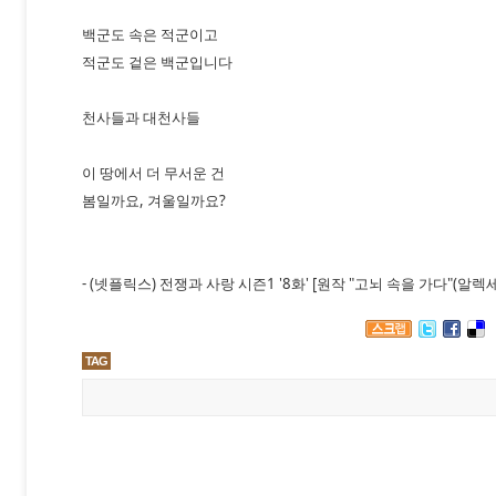
백군도 속은 적군이고
적군도 겉은 백군입니다
천사들과 대천사들
이 땅에서 더 무서운 건
봄일까요, 겨울일까요?
- (넷플릭스) 전쟁과 사랑 시즌1 '8화' [원작 "고뇌 속을 가다"(
TAG