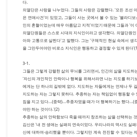
다.
의열단은 사랑을 나누었다. 그들의 사랑은 강렬했다. '모든 조
은 연애사건'이 있었고, 그들이 사는 곳에서 볼 수 있는 '블라
인의 혼혈이었는데 매우 아름답고 지적'이었기 때문에 그들과 '이
의열단원들은 스스로 시대의 지식인이라고 생각했다. 의열단원인 
아와 고통으로 살찐다'고 말했다. 그는 '구체적인 현실 속에서 생
을 그만두어야만 비로소 지식인은 행동하고 결정할 수 있게 된다'(1
3-1.
그들은 그렇게 강렬한 삶의 무늬를 그리면서, 인간의 삶을 지도하
'자신의 개인적인 안락이나 행복을 위해서라면 나는 지도를 하기
에게는 단 하나의 길밖에 없다. 지도하는 자들에게는 언제나 두 
지도하는 자는 그렇지 못하다. 추종하는 자는 책임없이 행동할 수
짐을 지고 있다...(중략)...추종자였을 때가 더 행복하기는 했다...(
야만 하는 것이다.'(2)
추종하는 삶의 안락함보다 죽을 때까지 창조하는 삶을 선택하는 것
김산은 '내 전 생애는 실패의 연속이었다. 우리나라의 역사도 실패
신에 대하여-승리했을 뿐이다. 그렇지만 계속 전진할 수 있다는 