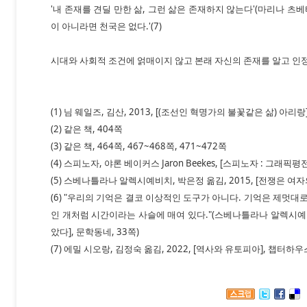
'내 존재를 견딜 만한 삶, 그런 삶은 존재하지 않는다'(마리나 츠베
이 아니라면 천국은 없다.'(7)
시대와 사회적 조건에 얽매이지 않고 본래 자신의 존재를 알고 인정
(1) 님 웨일즈, 김산, 2013, [(조선인 혁명가의 불꽃같은 삶) 아리랑]
(2) 같은 책, 404쪽
(3) 같은 책, 464쪽, 467~468쪽, 471~472쪽
(4) 스피노자, 야론 베이커스 Jaron Beekes, [스피노자 : 그래픽평전
(5) 스베나틀라나 알렉시예비치, 박은정 옮김, 2015, [전쟁은 여자
(6) "우리의 기억은 결코 이상적인 도구가 아니다. 기억은 제멋대
인 개처럼 시간이라는 사슬에 매여 있다."(스베나틀라나 알렉시예비치
았다], 문학동네, 33쪽)
(7) 에밀 시오랑, 김정숙 옮김, 2022, [역사와 유토피아], 챕터하우스