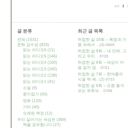
pre
1
글 분류
최근 글 목록
전체
(1531)
허접한 삶 10회 – 폭염과 가
문화 감수성
(833)
뭄 속에서 ...
(4)
08/05
읽는 라디오6
(11)
허접한 삶 9회 – 내 안에, 그
읽는 라디오5
(146)
리고 우리...
07/28
읽는 라디오4
(100)
허접한 삶 8회 – 세상이 마
음 같지 않...
07/21
읽는 라디오3
(165)
허접한 삶 7회 – 한여름의
읽는 라디오2
(138)
시골 락 페...
(2)
07/15
읽는 라디오1
(41)
허접한 삶 6회 – 요즘 즐겨
소설
(9)
보는 유튜브...
07/08
종이접기
(50)
영화
(120)
기타
(40)
오래된 책장
(12)
우리 살아가는 세상은
(369)
책을 공유합니다
(27)