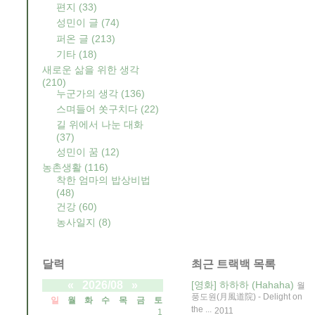
편지
(33)
성민이 글
(74)
퍼온 글
(213)
기타
(18)
새로운 삶을 위한 생각
(210)
누군가의 생각
(136)
스며들어 쏫구치다
(22)
길 위에서 나눈 대화
(37)
성민이 꿈
(12)
농촌생활
(116)
착한 엄마의 밥상비법
(48)
건강
(60)
농사일지
(8)
달력
최근 트랙백 목록
«
2026/08
»
[영화] 하하하 (Hahaha)
월
풍도원(月風道院) - Delight on
일
월
화
수
목
금
토
the ...
2011
1