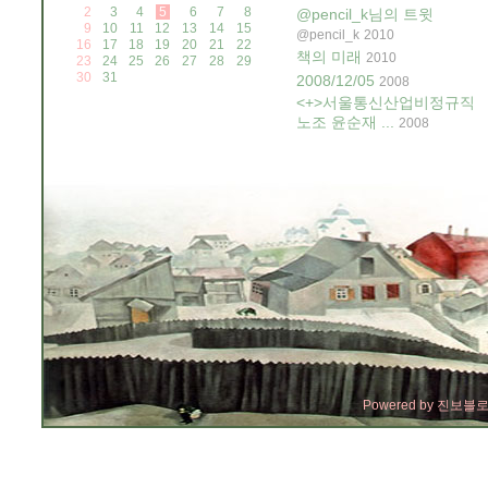
2
3
4
5
6
7
8
@pencil_k님의 트윗
9
10
11
12
13
14
15
@pencil_k
2010
16
17
18
19
20
21
22
책의 미래
2010
23
24
25
26
27
28
29
30
31
2008/12/05
2008
<+>서울통신산업비정규직
노조 윤순재 ...
2008
Powered by
진보블