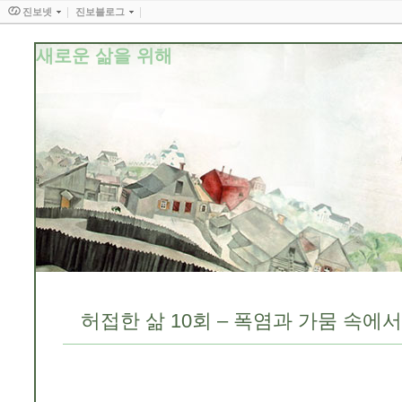
진보넷
진보블로그
새로운 삶을 위해
허접한 삶 10회 – 폭염과 가뭄 속에