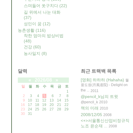
스며들어 쏫구치다
(22)
길 위에서 나눈 대화
(37)
성민이 꿈
(12)
농촌생활
(116)
착한 엄마의 밥상비법
(48)
건강
(60)
농사일지
(8)
달력
최근 트랙백 목록
«
2026/08
»
[영화] 하하하 (Hahaha)
월
풍도원(月風道院) - Delight on
일
월
화
수
목
금
토
the ...
2011
1
2
3
4
5
6
7
8
@pencil_k님의 트윗
9
10
11
12
13
14
15
@pencil_k
2010
16
17
18
19
20
21
22
책의 미래
2010
23
24
25
26
27
28
29
30
31
2008/12/05
2008
<+>서울통신산업비정규직
노조 윤순재 ...
2008