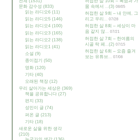
전체
(1531)
허접한 삶 10회 – 폭염과 가
문화 감수성
(833)
뭄 속에서 ...
(3)
08/05
읽는 라디오6
(11)
허접한 삶 9회 – 내 안에, 그
읽는 라디오5
(146)
리고 우리...
07/28
읽는 라디오4
(100)
허접한 삶 8회 – 세상이 마
음 같지 않...
07/21
읽는 라디오3
(165)
허접한 삶 7회 – 한여름의
읽는 라디오2
(138)
시골 락 페...
(2)
07/15
읽는 라디오1
(41)
허접한 삶 6회 – 요즘 즐겨
소설
(9)
보는 유튜브...
07/08
종이접기
(50)
영화
(120)
기타
(40)
오래된 책장
(12)
우리 살아가는 세상은
(369)
책을 공유합니다
(27)
편지
(33)
성민이 글
(74)
퍼온 글
(213)
기타
(18)
새로운 삶을 위한 생각
(210)
누군가의 생각
(136)