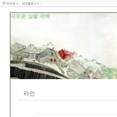
진보넷
진보블로그
새로운 삶을 위해
라인