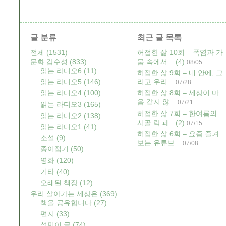
글 분류
최근 글 목록
전체
(1531)
허접한 삶 10회 – 폭염과 가
문화 감수성
(833)
뭄 속에서 ...
(4)
08/05
읽는 라디오6
(11)
허접한 삶 9회 – 내 안에, 그
읽는 라디오5
(146)
리고 우리...
07/28
읽는 라디오4
(100)
허접한 삶 8회 – 세상이 마
음 같지 않...
07/21
읽는 라디오3
(165)
허접한 삶 7회 – 한여름의
읽는 라디오2
(138)
시골 락 페...
(2)
07/15
읽는 라디오1
(41)
허접한 삶 6회 – 요즘 즐겨
소설
(9)
보는 유튜브...
07/08
종이접기
(50)
영화
(120)
기타
(40)
오래된 책장
(12)
우리 살아가는 세상은
(369)
책을 공유합니다
(27)
편지
(33)
성민이 글
(74)