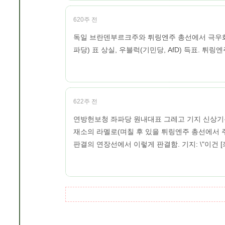
620주 전
독일 브란덴부르크주와 튀링엔주 총선에서 극우화되고
파당) 표 상실, 우블럭(기민당, AfD) 득표. 튀
622주 전
연방헌보청 좌파당 원내대표 그레고 기지 신상기록 
재소의 라멜로(며칠 후 있을 튀링엔주 총선에서 
판결의 연장선에서 이렇게 판결함. 기지: \"이건 [