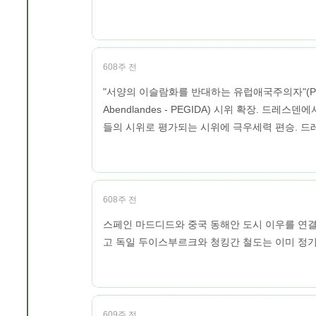
608주 전
"서양의 이슬람화를 반대하는 유럽애국주의자"(Patriotisch
Abendlandes - PEGIDA) 시위 확장. 드
들의 시위로 평가되는 시위에 극우세력 편승. 드레
608주 전
스페인 마드디드와 중국 동해안 도시 이우를 연결
고 독일 두이스부르크와 청킹간 철도는 이미 정기
609주 전