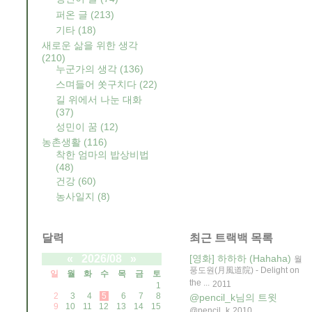
퍼온 글
(213)
기타
(18)
새로운 삶을 위한 생각
(210)
누군가의 생각
(136)
스며들어 쏫구치다
(22)
길 위에서 나눈 대화
(37)
성민이 꿈
(12)
농촌생활
(116)
착한 엄마의 밥상비법
(48)
건강
(60)
농사일지
(8)
달력
최근 트랙백 목록
«
2026/08
»
[영화] 하하하 (Hahaha)
월
풍도원(月風道院) - Delight on
일
월
화
수
목
금
토
the ...
2011
1
2
3
4
5
6
7
8
@pencil_k님의 트윗
9
10
11
12
13
14
15
@pencil_k
2010