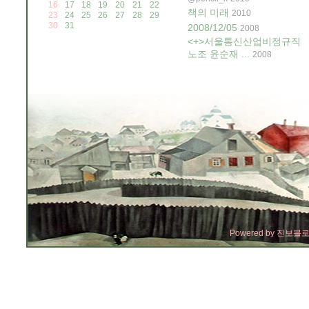
16
17
18
19
20
21
22
책의 미래
2010
23
24
25
26
27
28
29
30
31
2008/12/05
2008
<+>서울통신산업비정규직
노조 윤순재 ...
2008
Powered by
진보블