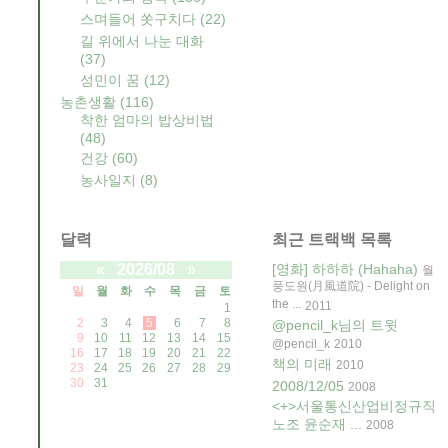
스며들어 쏫구치다
(22)
길 위에서 나눈 대화
(37)
성민이 꿈
(12)
농촌생활
(116)
착한 엄마의 밥상비법
(48)
건강
(60)
농사일지
(8)
달력
최근 트랙백 목록
«
2026/08
»
[영화] 하하하 (Hahaha)
월
풍도원(月風道院) - Delight on
일
월
화
수
목
금
토
the ...
2011
1
2
3
4
5
6
7
8
@pencil_k님의 트윗
9
10
11
12
13
14
15
@pencil_k
2010
16
17
18
19
20
21
22
책의 미래
2010
23
24
25
26
27
28
29
30
31
2008/12/05
2008
<+>서울통신산업비정규직
노조 윤순재 ...
2008