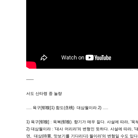
------
서도 산타령 중 놀량
......
육구[郁馥]1) 함도(含桃) 대삼월이라.2)
......
1) 육구[郁馥] : 욱복(郁馥). 향기가 매우 짙다. 사설에 따라, '욱
2) 대삼월이라 : '대사 머리라'의 변형인 듯하다. 사설에 따라, 
면, 대상(待嘗, 맛보기를 기다리다) 월이라'의 변형일 수도 있다