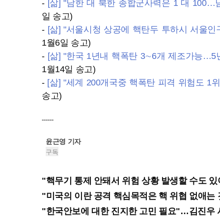
-
[삶] "남한 대 북한 종합군사력은 1 대 100
일 송고)
-
[삶] "서울시청 상공에 핵탄두 투하시 서울인구
1월6일 송고)
-
[삶] "한국 1년내 핵폭탄 3∼6개 제조가능…
1월14일 송고)
-
[삶] "세계 200개국중 핵폭탄 피격 위험도 1
송고)
------
윤근영
기자
구독
"핵무기 통제 안돼서 위험 상황 발생할 수도 있
"미국의 이란 공격 핵심목적은 핵 위협 없애는 
"한국안보에 대한 진지한 고민 필요"…김진우