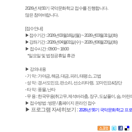
2026년 제93기 국악문화학교 접수를 진행합니다.
많은 참여바랍니다.
[접수안내]
▶접수기간 : 2026년03월16일(월) ~ 2026년03월31일(화)
▶강좌기간 : 2026년04월01일(수) ~ 2026년06월23일(화)
▶ 접수시간 : 09:00 ~ 18:00
*일요일 및 법정공휴일 휴관
▶ 강의내용
- 기 악 : 가야금, 해금, 대금, 피리, 태평소, 고법
- 성 악 : 경.서도민요, 판소리, 선소리타령, 꼬마민요&장단
- 타 악 : 풍물, 난타
- 무 용 : 한국무용(취고무, 제석바라춤, 장구, 도살풀이, 숨, 어린
▶ 접수방법 : 방문 / 홈페이지 온라인 접수
▶ 프로그램 자세히보기 :
2026년 93기 국악문화학교 프로