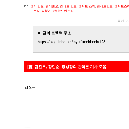
경기 민요
,
경기민요
,
경서도 민요
,
경서도 소리
,
경서도민요
,
경서도소
도소리
,
심청가
,
안선균
,
판소리
돌민
20
이 글의 트랙백 주소
https://blog.jinbo.net/jayul/trackback/128
[펌] 김진우, 장인순, 정성장의 찬핵론 기사 모음
김진우
------