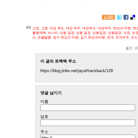
고경
,
고명
,
대성 부도
,
대성 부두
,
대성부도
,
대성부두
,
변강쇠 타령
,
변
불봉재해
,
비나리
,
상봉 길경
,
상봉 일경
,
상봉길경
,
상봉일경
,
석경
,
속
사
,
은율탈춤
,
잡가 변강쇠 타령
,
잡가 변강쇠타령
,
천개
,
천개우주
,
포도
돌민
20
이 글의 트랙백 주소
https://blog.jinbo.net/jayul/trackback/129
댓글 남기기
이름
암호
주소