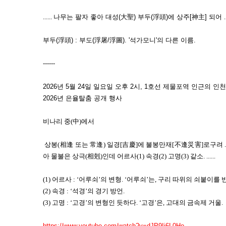
......
나무는 팔자 좋아 대성(大聖) 부두(浮頭)에 상주[神主] 되어
.
부두(浮頭) : 부도(浮屠/浮圖). '석가모니'의 다른 이름.
------
2026년 5월 24일 일요일 오후 2시, 1호선 제물포역 인근의 
2026년 은율탈춤 공개 행사
비나리 중(中)에서
상봉(相逢 또는 常逢) 일경[吉慶]에 불봉만재[不逢災害]로구려 ...
아 물불은 상극(相剋)인데 어르사(1) 속경(2) 고명(3) 같소.
......
(1) 어르사 : ‘어루쇠’의 변형. ‘어루쇠’는, 구리 따위의 쇠붙이
(2) 속경 : ‘석경’의 경기 방언.
(3) 고명 : ‘고경’의 변형인 듯하다. ‘고경’은, 고대의 금속제 거울.
https://www.youtube.com/watch?v=dJP9Ij6L0Ho