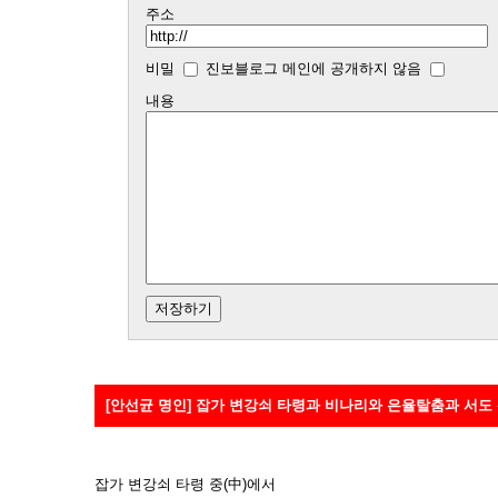
주소
비밀
진보블로그 메인에 공개하지 않음
내용
[안선균 명인] 잡가 변강쇠 타령과 비나리와 은율탈춤과 서도
잡가 변강쇠 타령 중(中)에서