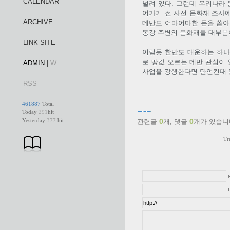
CALENDAR
널려 있다. 그런데 우리나라 
어가기 전 사전 문화재 조사
ARCHIVE
데만도 어마어마한 돈을 쏟아
동강 주변의 문화재들 대부분이
LINK SITE
이렇듯 한반도 대운하는 하나
로 땅값 오르는 데만 관심이
ADMIN
|
W
사업을 강행한다면 단언컨대 
RSS
461887
Total
Today
291
hit
Yesterday
377
hit
0
0
관련글
개,
댓글
개가 있습니
Tr
P