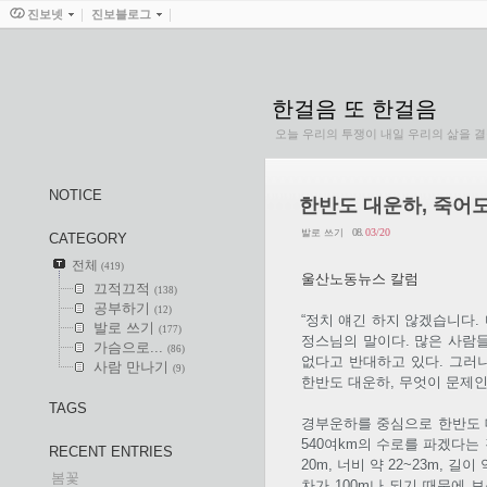
진보넷
진보블로그
한걸음 또 한걸음
오늘 우리의 투쟁이 내일 우리의 삶을 
NOTICE
한반도 대운하, 죽어
08.
03/20
발로 쓰기
CATEGORY
전체
(419)
울산노동뉴스 칼럼
끄적끄적
(138)
공부하기
(12)
“정치 얘긴 하지 않겠습니다.
발로 쓰기
(177)
정스님의 말이다. 많은 사람
가슴으로...
(86)
없다고 반대하고 있다. 그러
사람 만나기
(9)
한반도 대운하, 무엇이 문제인
TAGS
경부운하를 중심으로 한반도 대
540여km의 수로를 파겠다는
RECENT ENTRIES
20m, 너비 약 22~23m, 
봄꽃
차가 100m나 되기 때문에 