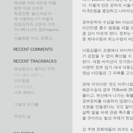
배내봉 아래 내리정 마을...
다. 이렇게 만든 운하의 서울
동헌 마당 산수유
아 8조원을 충당하고 나머지
독립언론 ‘울산저널’의 ...
왜 수행하는가? 어떻게 ...
경부운하의 수심을 6m 이상
김장김치와 고문의 기억
라간만큼 홍수 범람을 피할 
아나빠나사띠 경(Anapana...
큼 강이 마르게 된다. 정부는
(1)
신불평원 억새, 영축산, ...
중 최대수량과 최소수량의 비)가
RECENT COMMENTS
낙동강물이 조령에서 바다까지
가 걷잡을 수 없이 확산될 
RECENT TRACKBACKS
된다. 대형 바지선이 오가면
이명박 정부 임기 내내 낙동
영남알프스 빨치산 구연...
영남 시민들은 그 피해를 고스
산지니출판사 블로그 : ...
어리둥절
경제 이익이란 것도 터무니없다
자유로운 템포
해운수송의 경우 753km에 
너무 예쁘다
물이고, 부산에서 나가는 화물
경부운하를 이용하지 않겠다고
그렇게 되기를...
조원을 만들겠다는 것도 말이 
살짝 말을 바꿔 관광 특수를
여성의 날
올 것이라는 발상 자체가 한심
강 주변 문화재들의 파괴도 