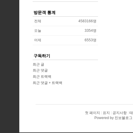
방문객 통계
전체
4583166
명
오늘
3354
명
어제
6553
명
구독하기
최근 글
최근 댓글
최근 트랙백
최근 댓글 + 트랙백
첫 페이지
표지
공지사항
태
Powered by
진보블로그