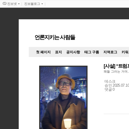
진보넷
진보블로그
언론지키는 사람들
첫 페이지
표지
공지사항
태그 구름
지역로그
키워
[사설] “트
왜들 그러는 거여.
기
데스크
자
승인 2025.07.10
명
댓글 0