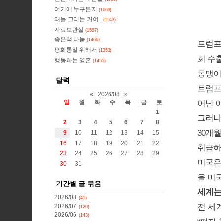
여기에 누구든지
(1663)
왜들 그러는 거여..
(1543)
자료보관실
(1587)
좋은책 나눔
(1466)
트럼프
평화통일 위해서
(1353)
회 수
행동하는 영혼
(1455)
동맹이
달력
트럼프
«
2026/08
»
어난 
일
월
화
수
목
금
토
1
그러나
2
3
4
5
6
7
8
30개
9
10
11
12
13
14
15
16
17
18
19
20
21
22
취급하
23
24
25
26
27
28
29
미국은
30
31
을 미
기간별 글 묶음
세계는
2026/08
(41)
전 세
2026/07
(120)
2026/06
(143)