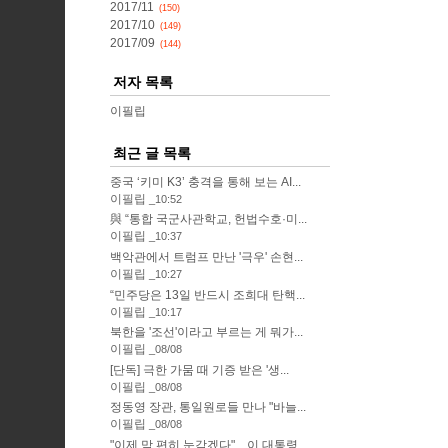
2017/11
(150)
2017/10
(149)
2017/09
(144)
저자 목록
이필립
최근 글 목록
중국 ‘키미 K3’ 충격을 통해 보는 AI...
이필립
10:52
與 “통합 국군사관학교, 헌법수호·미...
이필립
10:37
백악관에서 트럼프 만난 '극우' 손현...
이필립
10:27
“민주당은 13일 반드시 조희대 탄핵...
이필립
10:17
북한을 '조선'이라고 부르는 게 뭐가...
이필립
08/08
[단독] 극한 가뭄 때 기증 받은 '생...
이필립
08/08
정동영 장관, 통일원로들 만나 "바늘...
이필립
08/08
"이제 맘 편히 눈감겠다"…이 대통령,...