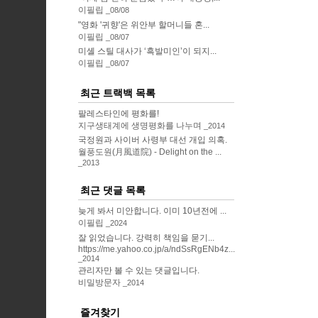
이필립
08/08
"영화 '귀향'은 위안부 할머니들 혼...
이필립
08/07
미셸 스틸 대사가 ‘흑발미인’이 되지...
이필립
08/07
최근 트랙백 목록
팔레스타인에 평화를!
지구생태계에 생명평화를 나누며
2014
국정원과 사이버 사령부 대선 개입 의혹.
월풍도원(月風道院) - Delight on the ...
2013
최근 댓글 목록
늦게 봐서 미안합니다. 이미 10년전에 ...
이필립
2024
잘 읽었습니다. 강력히 책임을 묻기...
https://me.yahoo.co.jp/a/ndSsRgENb4z...
2014
관리자만 볼 수 있는 댓글입니다.
비밀방문자
2014
즐겨찾기