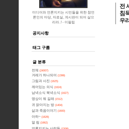
전 
침묵
미디어와 언론지키는 시민들을 위한 참언
론인의 마당, 자료실, 게시판이 되어 살으
우리
리라..!
이필립
공지사항
태그 구름
글 분류
전체
(24007)
겨레가 하나되어
(1399)
그림과 사진
(1625)
깨어있는 의식
(1624)
남녁소식 북녁소식
(1627)
명상이 뭐 길래
(1512)
귀 맑아지는 방
(1404)
삶과 죽음이야기
(1600)
아하~
(1626)
알 림
(1662)
언론지키는 사람들
(1508)